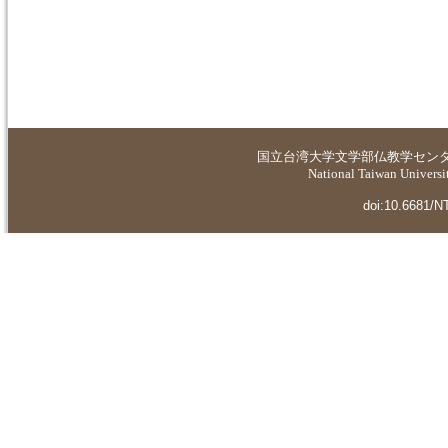
国立台湾大学
文学部仏教学セン
National Taiwan Universit
doi:10.6681/