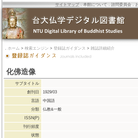
サイトマップ
．
本館について
．
諮問委員会
．
．
ホーム
>
検索エンジン
>
登録誌ガイダンス
>
雑誌詳細紹介
化佛造像
サブタイトル
創刊日
1929/03
言語
中国語
分類
仏教&一般
ISSN(P)
刊行頻度
状態