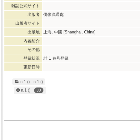
雑誌公式サイト
出版者
佛像流通處
出版者サイト
出版地
上海, 中國 [Shanghai, China]
内容紹介
その他
登録状況
計
1
巻号登録
更新日時
n.1 () - n.1 ()
n.1
()
33