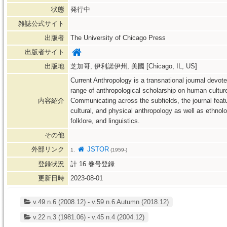
状態
発行中
雑誌公式サイト
出版者
The University of Chicago Press
出版者サイト
出版地
芝加哥, 伊利諾伊州, 美國 [Chicago, IL, US]
Current Anthropology is a transnational journal devo
range of anthropological scholarship on human cultu
内容紹介
Communicating across the subfields, the journal featur
cultural, and physical anthropology as well as ethnol
folklore, and linguistics.
その他
外部リンク
JSTOR
1.
(1959-)
登録状況
計
16
巻号登録
更新日時
2023-08-01
v.49 n.6 (2008.12) - v.59 n.6 Autumn (2018.12)
v.22 n.3 (1981.06) - v.45 n.4 (2004.12)