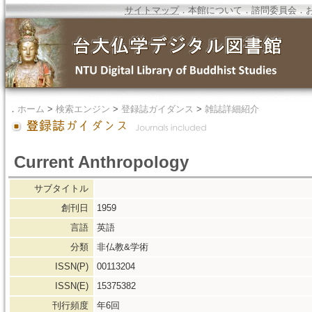
サイトマップ
．
本館について
．
諮問委員会
．
．
ホーム
>
検索エンジン
>
登録誌ガイダンス
>
雑誌詳細紹介
Current Anthropology
サブタイトル
創刊日
1959
言語
英語
分類
非仏教&学術
ISSN(P)
00113204
ISSN(E)
15375382
刊行頻度
年6回