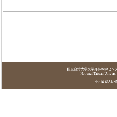
国立台湾大学
文学部仏教学セン
National Taiwan Universit
doi:10.6681/