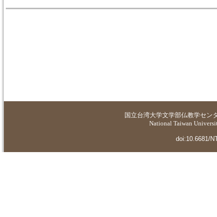
国立台湾大学
文学部仏教学セン
National Taiwan Universit
doi:10.6681/