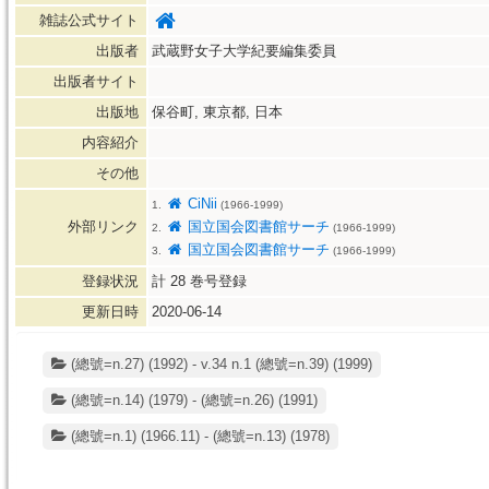
雑誌公式サイト
出版者
武蔵野女子大学紀要編集委員
出版者サイト
出版地
保谷町, 東京都, 日本
内容紹介
その他
CiNii
1.
(1966-1999)
外部リンク
国立国会図書館サーチ
2.
(1966-1999)
国立国会図書館サーチ
3.
(1966-1999)
登録状況
計
28
巻号登録
更新日時
2020-06-14
(總號=n.27) (1992) - v.34 n.1 (總號=n.39) (1999)
(總號=n.14) (1979) - (總號=n.26) (1991)
(總號=n.1) (1966.11) - (總號=n.13) (1978)