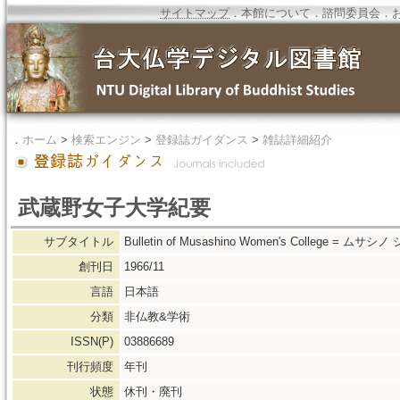
サイトマップ
．
本館について
．
諮問委員会
．
．
ホーム
>
検索エンジン
>
登録誌ガイダンス
>
雑誌詳細紹介
武蔵野女子大学紀要
サブタイトル
Bulletin of Musashino Women's College = 
創刊日
1966/11
言語
日本語
分類
非仏教&学術
ISSN(P)
03886689
刊行頻度
年刊
状態
休刊・廃刊