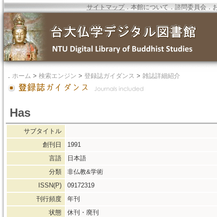
サイトマップ
．
本館について
．
諮問委員会
．
．
ホーム
>
検索エンジン
>
登録誌ガイダンス
>
雑誌詳細紹介
Has
サブタイトル
創刊日
1991
言語
日本語
分類
非仏教&学術
ISSN(P)
09172319
刊行頻度
年刊
状態
休刊・廃刊