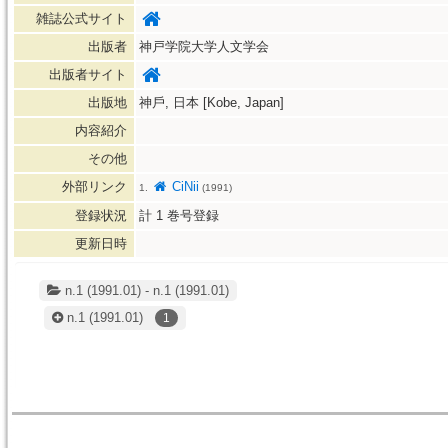
雑誌公式サイト
出版者
神戸学院大学人文学会
出版者サイト
出版地
神戶, 日本 [Kobe, Japan]
内容紹介
その他
外部リンク
CiNii
1.
(1991)
登録状況
計
1
巻号登録
更新日時
n.1 (1991.01) - n.1 (1991.01)
n.1
(1991.01)
1