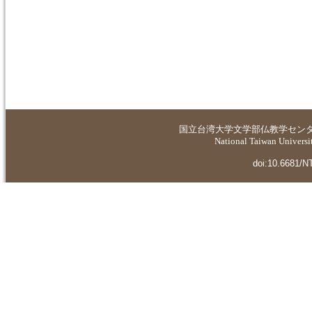
国立台湾大学
文学部仏教学セン
National Taiwan Universit
doi:10.6681/