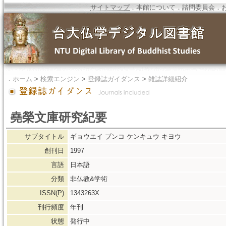
サイトマップ
．
本館について
．
諮問委員会
．
．
ホーム
>
検索エンジン
>
登録誌ガイダンス
>
雑誌詳細紹介
堯榮文庫研究紀要
サブタイトル
ギョウエイ ブンコ ケンキュウ キヨウ
創刊日
1997
言語
日本語
分類
非仏教&学術
ISSN(P)
1343263X
刊行頻度
年刊
状態
発行中