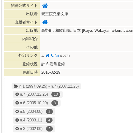
雑誌公式サイト
出版者
親王院尭榮文庫
出版者サイト
出版地
高野町, 和歌山縣, 日本 [Koya, Wakayama-ken, Japan
内容紹介
その他
外部リンク
CiNii
1.
(1997-)
登録状況
計
6
巻号登録
更新日時
2016-02-19
n.1 (1997.09.25) - n.7 (2007.12.25)
n.7
(2007.12.25)
13
n.6
(2005.10.20)
8
n.5
(2004.08)
2
n.4
(2003.11)
4
n.3
(2002.09)
2