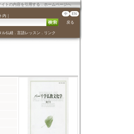
サイトの内容を引用する
．
ホームページへ
中
EN
ト内
｜
戻る
タル仏経
言語レッスン
リンク
．
．