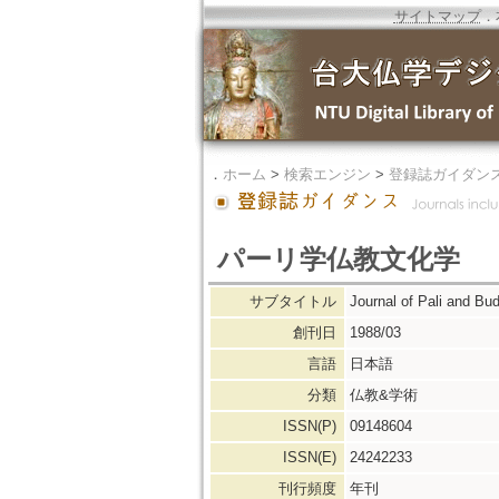
サイトマップ
．
．
ホーム
>
検索エンジン
>
登録誌ガイダン
パーリ学仏教文化学
サブタイトル
Journal of Pali a
創刊日
1988/03
言語
日本語
分類
仏教&学術
ISSN(P)
09148604
ISSN(E)
24242233
刊行頻度
年刊