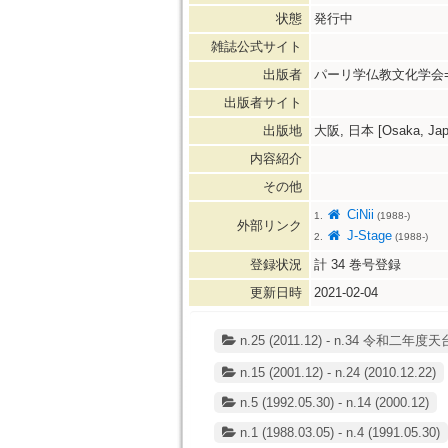
状態
発行中
雑誌公式サイト
出版者
パーリ学仏教文化学会=SOCI
出版者サイト
出版地
大阪, 日本 [Osaka, Jap
内容紹介
その他
CiNii
1.
(1988-)
外部リンク
J-Stage
2.
(1988-)
登録状況
計
34
巻号登録
更新日時
2021-02-04
n.25 (2011.12) - n.34 令和二
n.15 (2001.12) - n.24 (2010.12.22)
n.5 (1992.05.30) - n.14 (2000.12)
n.1 (1988.03.05) - n.4 (1991.05.30)