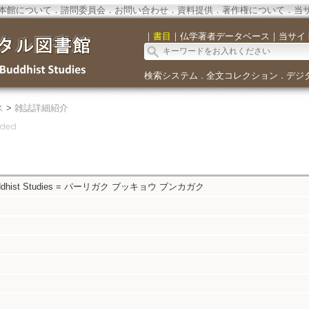
本館について
．
諮問委員会
．
お問い合わせ
．
資料提供
．
著作権について
．
当
｜
書目
｜
仏学著者データベース
｜
当サイ
検索システム
全文コレクション
デジ
．
．
ス
>
雑誌詳細紹介
nd Buddhist Studies = パーリガク ブッキョウ ブンカガク