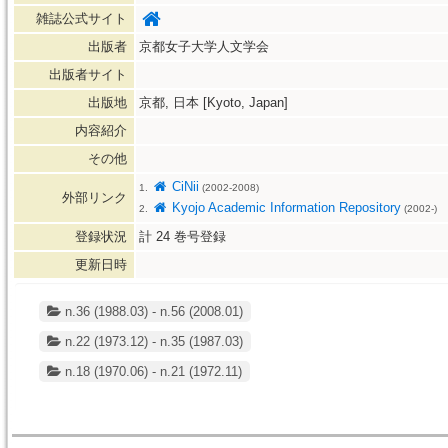
雑誌公式サイト
出版者
京都女子大学人文学会
出版者サイト
出版地
京都, 日本 [Kyoto, Japan]
内容紹介
その他
CiNii
1.
(2002-2008)
外部リンク
Kyojo Academic Information Repository
2.
(2002-)
登録状況
計
24
巻号登録
更新日時
n.36 (1988.03) - n.56 (2008.01)
n.22 (1973.12) - n.35 (1987.03)
n.18 (1970.06) - n.21 (1972.11)