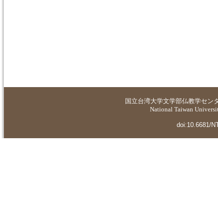
国立台湾大学
文学部仏教学セン
National Taiwan Universit
doi:10.6681/