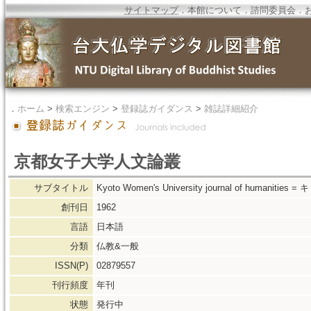
サイトマップ
．
本館について
．
諮問委員会
．
．
ホーム
>
検索エンジン
>
登録誌ガイダンス
>
雑誌詳細紹介
京都女子大学人文論叢
サブタイトル
Kyoto Women's University journal of huma
創刊日
1962
言語
日本語
分類
仏教&一般
ISSN(P)
02879557
刊行頻度
年刊
状態
発行中