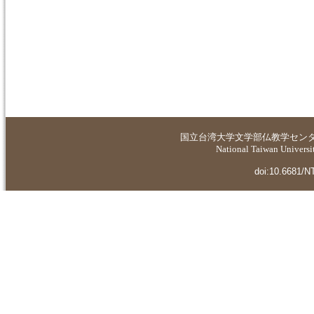
国立台湾大学
文学部仏教学セン
National Taiwan Universit
doi:10.6681/