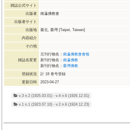
雑誌公式サイト
出版者
南瀛佛教會
出版者サイト
出版地
臺北, 臺灣 [Taipei, Taiwan]
内容紹介
その他
元刊行物名：
南瀛佛教會會報
雑誌名変更
新刊行物名：
南瀛佛教
新刊行物名：
臺灣佛教
登録状況
計
18
巻号登録
更新日時
2023-04-27
v.3 n.2 (1925.03.01) - v.4 n.6 (1926.12.01)
v.1 n.1 (1923.07.10) - v.2 n.6 (1924.12.23)