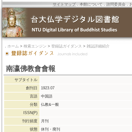
サイトマップ
．
本館について
．
諮問委員会
．
．
ホーム
>
検索エンジン
>
登録誌ガイダンス
>
雑誌詳細紹介
南瀛佛教會會報
サブタイトル
創刊日
1923.07
言語
中国語
分類
仏教&一般
ISSN(P)
刊行頻度
月刊
状態
休刊・廃刊