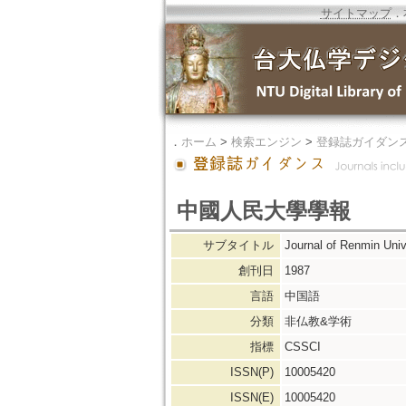
サイトマップ
．
．
ホーム
>
検索エンジン
>
登録誌ガイダン
中國人民大學學報
サブタイトル
Journal of Renmin Univ
創刊日
1987
言語
中国語
分類
非仏教&学術
指標
CSSCI
ISSN(P)
10005420
ISSN(E)
10005420