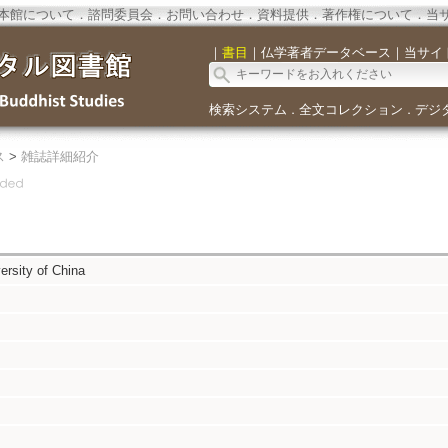
本館について
．
諮問委員会
．
お問い合わせ
．
資料提供
．
著作権について
．
当
｜
書目
｜
仏学著者データベース
｜
当サイ
検索システム
全文コレクション
デジ
．
．
ス
>
雑誌詳細紹介
ersity of China