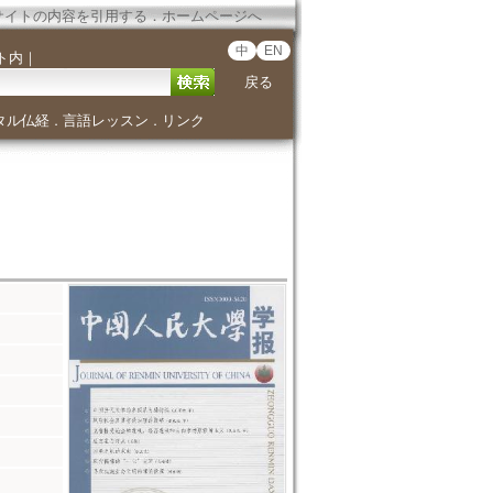
サイトの内容を引用する
．
ホームページへ
中
EN
ト内
｜
戻る
タル仏経
言語レッスン
リンク
．
．