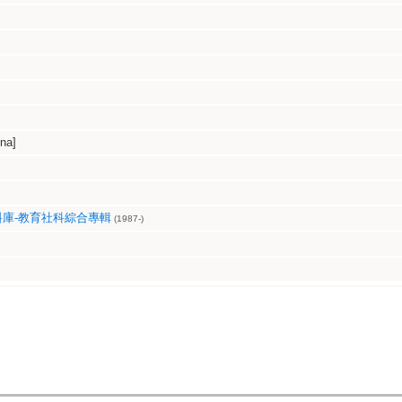
na]
庫-教育社科綜合專輯
(1987-)