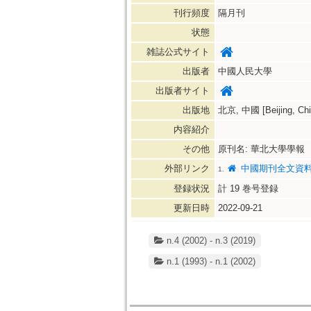
刊行頻度
隔月刊
状態
雑誌公式サイト
出版者
中國人民大學
出版者サイト
出版地
北京, 中國 [Beijing, Chi
内容紹介
その他
原刊名: 華北大學學報
外部リンク
中國期刊全文資料
1.
登録状況
計
19
巻号登録
更新日時
2022-09-21
n.4 (2002) - n.3 (2019)
n.1 (1993) - n.1 (2002)