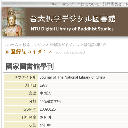
サイトマップ
．
本館について
．
諮問委員会
．
．
ホーム
>
検索エンジン
>
登録誌ガイダンス
>
雑誌詳細紹介
國家圖書館學刊
サブタイトル
Journal of The National Library of China
創刊日
1977
言語
中国語
分類
非仏教&学術
ISSN(P)
10093125
刊行頻度
隔月刊
状態
発行中