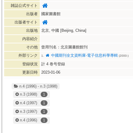
雑誌公式サイト
出版者
國家圖書館
出版者サイト
出版地
北京, 中國 [Beijing, China]
内容紹介
その他
曾用刊名：北京圖書館館刊
外部リンク
中國期刊全文資料庫-電子信息科學專輯
1.
(2000-)
登録状況
計
4
巻号登録
更新日時
2023-01-06
n.4 (1996) - n.3 (1998)
n.3
(1998)
1
n.4
(1997)
1
n.3
(1997)
1
n.4
(1996)
1