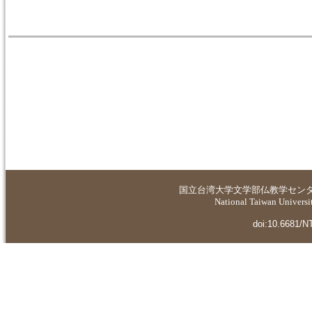
国立台湾大学
文学部仏教学セン
National Taiwan Universit
doi:10.6681/