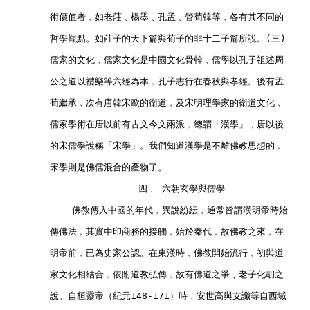
        術價值者﹐如老莊﹑楊墨﹑孔孟﹑管荀韓等﹐各有其不同的
        哲學觀點。如莊子的天下篇與荀子的非十二子篇所說。(三)
        儒家的文化﹐儒家文化是中國文化骨幹﹐儒學以孔子祖述周
        公之道以禮樂等六經為本﹐孔子志行在春秋與孝經。後有孟
        荀繼承﹐次有唐韓宋歐的衛道﹐及宋明理學家的衛道文化﹐
        儒家學術在唐以前有古文今文兩派﹐總謂「漢學」﹐唐以後
        的宋儒學說稱「宋學」。我們知道漢學是不離佛教思想的﹐
        宋學則是佛儒混合的產物了。        
                        四﹑ 六朝玄學與儒學        
            佛教傳入中國的年代﹐異說紛紜﹐通常皆謂漢明帝時始
        傳佛法﹐其實中印商務的接觸﹐始於秦代﹐故佛教之來﹐在
        明帝前﹐已為史家公認。在東漢時﹐佛教開始流行﹐初與道
        家文化相結合﹐依附道教弘傳﹐故有佛道之爭﹑老子化胡之
        說。自桓靈帝（紀元148-171）時﹐安世高與支讖等自西域