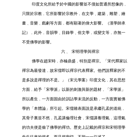
            印度文化所給予於中國的影響並不僅如普通所想像的﹐
        只限於宗教﹐它所影響於宗教外﹐在文學﹑建築﹑雕塑﹑繪
        畫﹑音樂﹑戲劇等方面﹐都有顯著的偉大影響。（漢學師承
        記）﹐此外﹐音韻學﹑目錄學﹑俗文學﹐或變文等﹐亦無一
        不受佛學的影響。        
                        六﹑ 宋明理學與禪宗          
            佛學在趙宋時﹐亦極鼎盛﹐特別是禪宗。「宋代釋家以
        禪宗為最發達﹐故宋儒即以禪宗代表釋家。他們說釋家的不
        是多說是禪理的不是。」（宋元學案）印度文化﹐其在思想
        方面﹐給予「宋學派」以新的刺激與新的題材﹐「宋學派」
        所以產生﹐一方面固由於訓詁學末流的反動﹐一方面實被佛
        學的「本體論」所引起。宋儒雖表面說是承繼孔孟的道統﹐
        其骨子裏並不然﹐孔孟講倫理社會﹐宋儒講養理氣﹐這理氣
        的功夫便是偷了佛學的禪功。歷史上記載的禪宗和宋明理學
        先生往來的很多﹐而且很密切﹐不能一一引述了。        