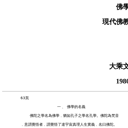
佛
現代佛教
大乘
19
        63頁        
                        一﹑ 佛學的名義        
            佛陀之學名為佛學﹐猶如孔子之學名孔學。佛陀為梵音
        ﹐意謂覺悟者﹐謂覺悟了達宇宙真理人生實義﹐名曰佛陀。