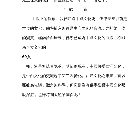
                        七﹑結    論        
            由以上的觀察﹐我們知道中國文化史﹐佛學未來以前是
        本位的文化﹐佛學輸入以後是中印文化的合流﹐亦即第一次
        的變質。經兩晉而唐宋﹐佛學已成為中國文化的血液﹐亦即
        為本位文化的
        69頁
        一種﹐這是無法否認的。明清到現在﹐中國接受西洋文化﹐
        是中西文化的交流起了第二次變化。西洋文化之東漸﹐首以
        耶教為先驅﹐繼之以科學﹐但它還沒有佛學影響中國文化那
        麼深湛﹐也許時間太短的關係吧﹗