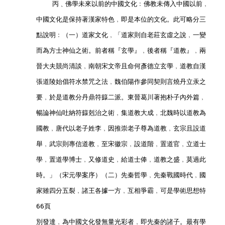
            丙﹑佛學未來以前的中國文化﹕佛教未傳入中國以前﹐
        中國文化是保持著漢家特色﹐即是本位的文化。此可略分三
        點說明﹕（一）道家文化﹐「道家則自老莊玄虛之說﹐一變
        而為方士神仙之術。前者稱『玄學』﹐後者稱『道教』﹐兩
        晉大夫競尚清談﹐南朝宋文帝且命何彥德立玄學﹐道教自漢
        張道陵始倡符水禁咒之法﹐魏伯陽作參同契則言燒丹立汞之
        要﹐於是道教分丹鼎符籙二派。東晉葛川著抱朴子內外篇﹐
        暢論神仙吐納符籙剋治之術﹐集道教大成﹐北魏時以道教為
        國教﹐唐代以老子姓李﹐因推崇老子尊為道教﹐玄宗且設道
        舉﹐武宗則專信道教﹐至宋徽宗﹐設道階﹐置道官﹐立道士
        學﹐置道學博士﹐又修道史﹐給道士俸﹐道教之盛﹐莫過此
        時。」（宋元學案序）（二）先秦哲學﹐先秦戰國時代﹐國
        家雖四分五裂﹐諸王各據一方﹐互相爭霸﹐可是學術思想特       
        66頁        
        別發達﹐為中國文化發無量光彩者﹐即先秦的諸子。最有學