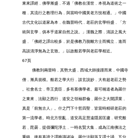
        東來譯經﹐佛學漸盛﹐不過「佛教在漢世﹐本視為道術之一
        種﹐其流行之教理行為﹐與當時中國黃老方技相通。」中國
        古代文化以道家為本﹐在魏晉時代﹐老莊的玄學特盛﹐「方
        術與玄學﹐俱本乎道家自然之說。」漢魏之際﹐清談之風大
        盛﹐「佛經之譯出較多﹐於是佛教乃脫離方士而獨立﹐進而
        高談清淨無為之玄致。」以故般若學與老莊學相近。        
        67頁        
            佛教到兩晉時﹐其勢大盛﹐西域大師接踵而來﹐中國寺
        僧﹐漸具規模。般若之學大行﹐談玄說妙﹐大有超老莊之勢
        。社會名士﹐帝王貴臣﹐多有慕佛學者。最可稱道者為羅什
        之東來﹑法顯之西行﹑道安之領袖群倫﹑羅什之大開譯業﹐
        真是「前無古人」。什之門下十哲四聖﹐皆當時精研老莊的
        第一流學者。時北方世亂﹐道安高足慧遠隱居匡廬﹐研究般
        若﹑毘曇﹐提倡彌陀淨土﹐一時名賢大集﹐成為江南佛法之
        重鎮。後有真諦之譯唯識諸論﹐羅什法顯等又譯十誦﹑五分