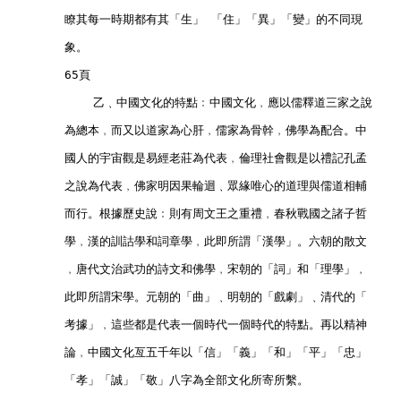
        瞭其每一時期都有其「生」 「住」「異」「變」的不同現
        象。        
        65頁        
            乙﹑中國文化的特點﹕中國文化﹐應以儒釋道三家之說
        為總本﹐而又以道家為心肝﹐儒家為骨幹﹐佛學為配合。中
        國人的宇宙觀是易經老莊為代表﹐倫理社會觀是以禮記孔孟
        之說為代表﹐佛家明因果輪迴﹑眾緣唯心的道理與儒道相輔
        而行。根據歷史說﹕則有周文王之重禮﹐春秋戰國之諸子哲
        學﹐漢的訓詁學和詞章學﹐此即所謂「漢學」。六朝的散文
        ﹐唐代文治武功的詩文和佛學﹐宋朝的「詞」和「理學」﹐
        此即所謂宋學。元朝的「曲」﹑明朝的「戲劇」﹑清代的「
        考據」﹐這些都是代表一個時代一個時代的特點。再以精神
        論﹐中國文化亙五千年以「信」「義」「和」「平」「忠」
        「孝」「誠」「敬」八字為全部文化所寄所繫。