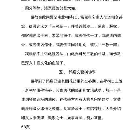
        ﹑四分等律。諸宗經論於是大備。
            佛教在此兩晉至南北朝時代﹐當然與它主人儒道相交甚
        篤﹐從漢迄宋之「三教統一」呼聲甚囂塵上﹐道家﹑釋家﹑
        儒家都伸出手來﹐緊緊地握住。或說儒佛一致﹐或說道內儒
        外﹐或說佛內儒外﹐或說佛道同體用別﹐或說「三教一體」
        ﹐我雖然不主張此種說法﹐由此亦可見三教的相融﹐而佛教
        已深入中國文化的血管了。        
                        五﹑ 隋唐文藝與佛學        
            佛學到了隋唐已達其開花結果的全盛期﹐在學術史上說
        ﹐唐朝的佛學特盛﹐其實唐代的藝術和文治武功﹐無一不是
        達到登峰造極的地位。在佛學方面有大乘八宗的建立﹐玄奘
        義淨歸國及印僧之來都﹐見重於帝王﹐奉詔譯經﹐大量介紹
        印度大乘佛學﹐義學之士﹐廣事著疏﹐勢力甚盛。        
        68頁        