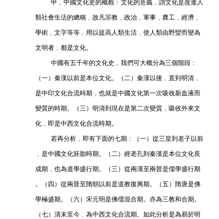
            甲﹑中國文化史的概觀﹕文化的意義﹐謂文化是改進人
        類社會生活的總稱﹐故凡宗教﹑政治﹑軍事﹑農工﹑經濟﹑
        學術﹑文字等等﹐用以提高人類生活﹐使人類由野蠻而變為
        文明者﹐都是文化。
            中國有五千年的文化史﹐我們可大概分為三個階段﹕
        （一）秦漢以前是本位文化。（二）秦漢以後﹐直到明清﹐
        是中印文化合流時期﹐也就是中國文化第一次吸收新血液而
        變質的時期。（三）明清到現在是第二次變質﹐吸收外來文
        化﹐即是中西文化合流時期。
            若再分析﹐即有下面的七期﹕（一）從三皇到老子以前
        ﹐是中國文化胚胎時期。（二）經老孔到秦漢是本位文化長
        成期﹐也為道學盛行期。（三）從兩漢至兩晉是儒學盛行期
        。（四）從兩晉至隋朝以前是道教復興期。（五）隋唐是佛
        學極盛期。（六）宋元明是佛儒混合期。亦為三教和合期。
        （七）清末至今﹐為中西文化合流期。如此分析是為易於明