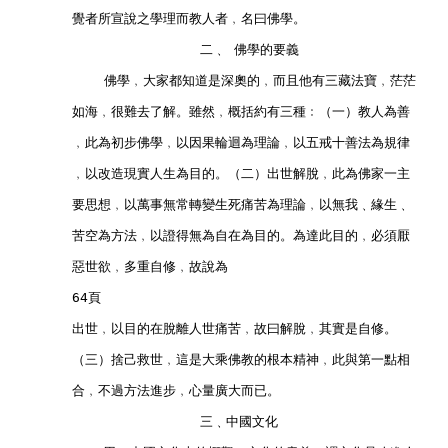
        覺者所宣說之學理而教人者﹐名曰佛學。        
                        二﹑ 佛學的要義        
            佛學﹐大家都知道是深奧的﹐而且他有三藏法寶﹐茫茫
        如海﹐很難去了解。雖然﹐概括約有三種﹕（一）教人為善
        ﹐此為初步佛學﹐以因果輪迴為理論﹐以五戒十善法為規律
        ﹐以改造現實人生為目的。（二）出世解脫﹐此為佛家一主
        要思想﹐以萬事無常轉變生死痛苦為理論﹐以無我﹑緣生﹑
        苦空為方法﹐以證得無為自在為目的。為達此目的﹐必須厭
        惡世欲﹐多重自修﹐故說為        
        64頁        
        出世﹐以目的在脫離人世痛苦﹐故曰解脫﹐其實是自修。
        （三）捨己救世﹐這是大乘佛教的根本精神﹐此與第一點相
        合﹐不過方法進步﹐心量廣大而已。         
                        三﹑中國文化        