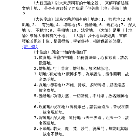
            《大智度論》以大乘所獨有的十地之說， 來解釋前述經

        文的十地， 是否有違經旨？而所謂「但菩薩十地」是那十地

        ？

            《大智度論》認為大乘所獨有的十地為:1. 歡喜地;2 離

        垢地;3.  有光地;4. 增曜地;5. 難勝地;6. 現在地;7. 深入

        地;8. 不動地;9. 善相地;10. 法雲地。《大論》是用《十地

        論》來解大乘獨有的十地。 《大論》以十地系統經典，來解

        釋般若系的十住，是否得當，學者多持，相當保留的態度。

(註 45)
            《十住論》所論十地的地相如下:

             1.歡喜地:菩薩在初地，始得善法味，心多歡喜，故名

               歡喜地。

             2.離垢地:行十善道，離諸垢，故名離垢地。

             3.明地(有光地):廣博多學，為眾說法，能作照明，故

               名為明地。

             4.炎地(增曜地):布施、持戒、多聞轉增，威德熾盛，

               故名炎地。

             5.難勝地:功德力盛，一切諸魔，不能壞，故名難勝地

               。

             6.現前地(現在地):障魔事已，諸菩薩道法，皆現在前

               ，故名現前地。

             7.深遠地(深入地、遠行地):去三界遠，近法王位，故

               名深遠地。

             8.不動地:若天、魔、梵、沙門、婆羅門，無能動其願

               ，故名不動地。
