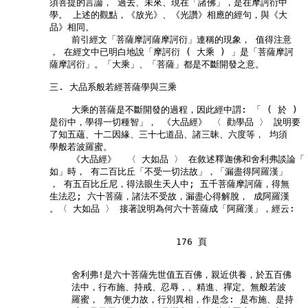
        須菩提的言論， 過去、未來、現在「諸佛」，是在摩訶衍中

        學。 上述的觀點，《放光》、《光讚》相應的經句，與《大

        品》相同。

            前引經文「菩薩摩訶薩摩訶衍」連稱的現象， 值得注意

        ， 在經文中已明白地說「摩訶衍 ( 大乘 ) 」是「菩薩摩訶

        薩摩訶衍」。「大乘」、「菩薩」都是不斷開發之意。

        三. 大品系般若經菩薩學與三乘

            大乘的菩薩是不斷開發的過程，因此經中謂: 「 ( 於 )

        是衍中，學得一切種智」， 《大品經》 〈 勸學品 〉 說明要

        了知五蘊、十二因緣、三十七道品、諸三昧、六度等， 均須

        學般若波羅蜜。

            《大品經》  〈 大如品 〉 在敘述釋迦佛和舍利弗談論「

        如」時， 有二百比丘「不受一切法故」，「漏盡得阿羅漢」

        ， 有五百比丘尼，得法眼生天人中; 五千菩薩摩訶薩，得無

        生法忍; 六十菩薩，諸法不受故，漏盡心得解脫， 成阿羅漢

        。〈 大如品 〉 接著說明為何六十菩薩成「阿羅漢」，經云:

                               176 頁

            舍利弗!是六十菩薩先世值五百佛，親近供養，於五百佛

            法中，行布施、持戒、忍辱，、精進、禪定。無般若波

            羅蜜， 無方便力故，行別異相，作是念: 是布施、是持
