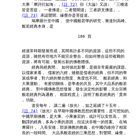
        大乘「摩訶衍如海」，
(註 72)
 但《大論》又說: 「三種道

        皆是菩提， 一者佛道; 二者聲聞道; 三者辟支佛道」，

(註 73)
 承認聲聞、緣覺亦是菩提道。

            鳩摩羅什至中國， 使中國般若學的研究，漸達到高峰。

        般若經典本身，是

                               186 頁

        經過常時期發展而成，其間有許多不同的資源，這些不同的

        資源，雖然有些地方不能完全整合，但如何整合這些複雜的

        資源，將有可能，發展出新的佛教體係。

            經典與經典間， 如何彼此影響，是個非常嚴肅的課題。

        以儒家來看， 儒家的六經，雖都是儒者的經典，但不同的學

        派或學者，對六經的整合態度、角度也不同。 般若經典，和

        大乘運動， 有蜜切關係，是學者的共見，其中大品系的般若

        經典， 對中國佛教思想發展，發生決定性的影響，天台宗將

        般若經典判為通教， 相當程度上，說明了般若經典的「貫串

        」功能。

            道安每年， 講二遍《放光》，如之延續了十五年，

(註 74)
《放光》在早期中國佛教思想的重要性，是可想知的。

        中國早期佛教，是大乘、小乘兼宏的，或許可以安世高， 所

        翻譯的經典，多為小乘的原因，但這決非唯一的答案。 在鳩

        摩羅什， 入長安後，部派佛教的教義，在中國仍維持了相當

        長的一段時間。 大品系般若經的三乘思想，對聲聞、緣覺，
