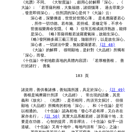
        《光讚》不同。 《大智度論》，頗用心於解釋「深心」，《

        大論》: 「若菩薩利根，大集福德，諸煩惱薄， 過去罪業少

        ，發意即得深心」，但所謂的深心是何？《大論》云:

            深心者，深樂佛道，世世於世閒心薄， 是名應薩婆若心

            ，所作一切功德。若布施、若持戒、若修定等，不求今

            世後福樂壽命安隱。( 略 ) 信等五根成就淳熟故，能得

            是深心。 (略)菩薩得般若波羅蜜氣味，故能生深心。

            (略)發阿耨多羅三藐三菩提，隨願所行，以是故生深心。

            深心者，一切諸法中愛，無如愛薩婆若。
(註 48)
            《大論》的解釋， 很明顯地，是針對《大品經》所獨有

        「深心」而發。

        《十住論》中初地歡喜地的具體內容謂: 「若厚種善根， 善

        行於諸行， 善集

                               183 頁

        諸資用，善供養諸佛，善知識所護，具足於深心」。
(註 49)
         善根是鳩摩羅什所譯 《大品經》， 常出現的語彙，其意

        義和《放光》、《光讚》，是否相同，尚須另文探討， 但很

        顯地《大品經》所獨有的初地「深心」， 和《十住論》是可

        以相通的。 《十住論》認為初地「發心不必有禪，又白衣在

        家亦名行」，
(註 50)
 其實大品系般若經，談菩薩十地，主

        要是在功德， 心智的提昇，而非禪法，《十住論》似乎一語

        道破。《十住論》又有十地中，每地均須有「深心」之論:
