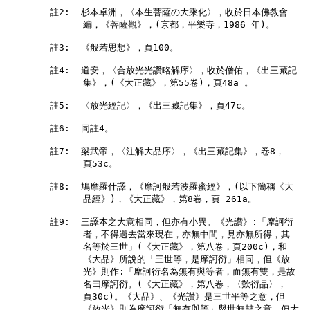
        註2:  杉本卓洲，〈本生菩薩の大乘化〉，收於日本佛教會

              編，《菩薩觀》，(京都，平樂寺，1986 年)。

        註3:  《般若思想》，頁100。

        註4:  道安，〈合放光光讚略解序〉，收於僧佑，《出三藏記

              集》，(《大正藏》，第55卷)，頁48a 。

        註5:  〈放光經記〉，《出三藏記集》，頁47c。

        註6:  同註4。

        註7:  梁武帝，〈注解大品序〉，《出三藏記集》，卷8，

              頁53c。

        註8:  鳩摩羅什譯，《摩訶般若波羅蜜經》，(以下簡稱《大

              品經》)，《大正藏》，第8卷，頁 261a。

        註9:  三譯本之大意相同，但亦有小異。《光讚》:「摩訶衍

              者，不得過去當來現在，亦無中間，見亦無所得，其

              名等於三世」(《大正藏》，第八卷，頁200c)，和

              《大品》所說的「三世等，是摩訶衍」相同，但《放

              光》則作:「摩訶衍名為無有與等者，而無有雙，是故

              名曰摩訶衍。(《大正藏》，第八卷，〈歎衍品〉，

              頁30c)。《大品》、《光讚》是三世平等之意，但

              《放光》則為摩訶衍「無有與等」舉世無雙之意。但大
