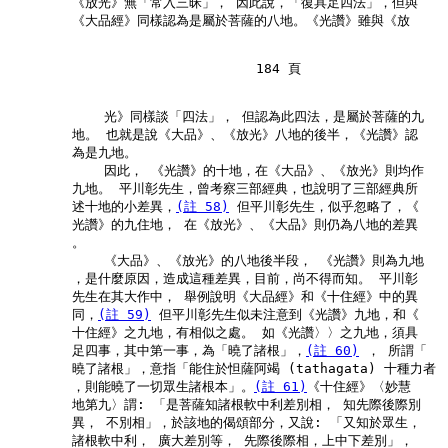
        《放光》無「常入三昧」， 因此說，「復具足四法」，但與

        《大品經》同樣認為是屬於菩薩的八地。《光讚》雖與《放

                               184 頁

            光》同樣談「四法」， 但認為此四法，是屬於菩薩的九

        地。 也就是說《大品》、《放光》八地的後半，《光讚》認

        為是九地。

            因此， 《光讚》的十地，在《大品》、《放光》則均作

        九地。 平川彰先生，曾考察三部經典，也說明了三部經典所

        述十地的小差異，
(註 58)
 但平川彰先生，似乎忽略了，《

        光讚》的九住地， 在《放光》、《大品》則仍為八地的差異

        。

            《大品》、《放光》的八地後半段， 《光讚》則為九地

        ，是什麼原因，造成這種差異，目前，尚不得而知。 平川彰

        先生在其大作中， 舉例說明《大品經》和《十住經》中的異

        同，
(註 59)
 但平川彰先生似未注意到《光讚》九地，和《

        十住經》之九地，有相似之處。 如《光讚〉〉之九地，須具

        足四事，其中第一事，為「曉了諸根」，
(註 60)
 ， 所謂「

        曉了諸根」，意指「能住於怛薩阿竭 (tathagata) 十種力者

        ，則能曉了一切眾生諸根本」。
(註 61)
《十住經》〈妙慧

        地第九〉謂: 「是菩薩知諸根軟中利差別相， 知先際後際別

        異， 不別相」，於該地的偈頌部分，又說: 「又知於眾生，

        諸根軟中利， 廣大差別等， 先際後際相，上中下差別」，
