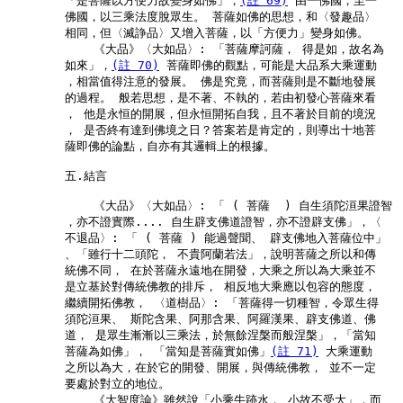
        「是菩薩以方便力故變身如佛」，
(註 69)
 由一佛國，至一

        佛國，以三乘法度脫眾生。 菩薩如佛的思想，和〈發趣品〉

        相同，但〈滅諍品〉又增入菩薩，以「方便力」變身如佛。

            《大品》〈大如品〉: 「菩薩摩訶薩， 得是如，故名為

        如來」，
(註 70)
 菩薩即佛的觀點，可能是大品系大乘運動

        ，相當值得注意的發展。 佛是究竟，而菩薩則是不斷地發展

        的過程。 般若思想，是不著、不執的，若由初發心菩薩來看

        ， 他是永恒的開展，但永恒開拓自我，且不著於目前的境況

        ， 是否終有達到佛境之日？答案若是肯定的，則導出十地菩

        薩即佛的論點，自亦有其邏輯上的根據。

        五.結言

            《大品》〈大如品〉: 「 ( 菩薩  ) 自生須陀洹果證智

        ，亦不證實際.... 自生辟支佛道證智，亦不證辟支佛」，〈

        不退品〉: 「 ( 菩薩 ) 能過聲聞、 辟支佛地入菩薩位中」

        、「雖行十二頭陀， 不貴阿蘭若法」，說明菩薩之所以和傳

        統佛不同， 在於菩薩永遠地在開發，大乘之所以為大乘並不

        是立基於對傳統佛教的排斥， 相反地大乘應以包容的態度，

        繼續開拓佛教， 〈道樹品〉: 「菩薩得一切種智，令眾生得

        須陀洹果、 斯陀含果、阿那含果、阿羅漢果、辟支佛道、佛

        道， 是眾生漸漸以三乘法，於無餘涅槃而般涅槃」，「當知

        菩薩為如佛」， 「當知是菩薩實如佛」
(註 71)
 大乘運動

        之所以為大，在於它的開發、開展，與傳統佛教， 並不一定

        要處於對立的地位。

            《大智度論》雖然說「小乘牛跡水， 小故不受大」，而
