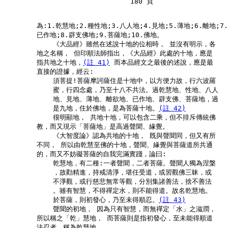
                               180 頁

        為:1.乾慧地;2.種性地;3.八人地;4.見地;5.薄地;6.離地;7.

        已作地;8.辟支佛地;9.菩薩地;10.佛地。

            《大品經》雖然在述說十地的位相時， 並沒有明示，各

        地之名稱， 但印順法師指出，《大品經》此處的十地，應是

        指共地之十地，
(註 41)
 而本品經文之最後的述說，應是最

        直接的證據，經云:

            須菩提!菩薩摩訶薩住是十地中，以方便力故，行六波羅

            蜜，行四念處，乃至十八不共法。過乾慧地、性地、八人

            地、見地、薄地、離欲地、已作地、辟支佛、菩薩地，過

            是九地，住於佛地，是為菩薩十地。
(註 42)
            很明顯地， 共地十地，可以包含二乘，但不排斥傳統佛

        教，而又現示「菩薩地」是高過聲聞、緣覺。

            《大智度論》認為共地的十地， 既與聲聞同，但又有所

        不同， 所以由乾慧至佛的十地，聲聞、緣覺與菩薩道所共通

        的，而又不妨礙菩薩的自我完滿實踐，論曰:

            乾慧地，有二種:一者聲聞，二者菩薩。聲聞人獨為涅槃

            ，故勸精進，持戒清淨，堪任受道，或習觀佛三昧，或

            不淨觀，或行慈悲無常等觀，分別集諸善法，捨不善法

            。雖有智慧，不得禪定水，則不能得道。故名乾慧地。

            於菩薩，則初發心，乃至未得順忍。
(註 43)
            聲聞的初地， 因為只有智慧，而無禪定「水」之滋潤，

        所以稱之「乾」慧地， 而菩薩則是指初發心，至未能得順道

        法忍者，稱為乾慧地。
