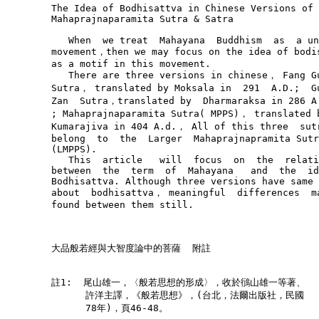
        The Idea of Bodhisattva in Chinese Versions of 
        Mahaprajnaparamita Sutra & Satra

           When  we treat  Mahayana  Buddhism  as  a un
        movement，then we may focus on the idea of bodis
        as a motif in this movement.

           There are three versions in chinese， Fang Gu
        Sutra， translated by Moksala in  291  A.D.;  Gu
        Zan  Sutra，translated by  Dharmaraksa in 286 A
        ; Mahaprajnaparamita Sutra( MPPS)， translated b
        Kumarajiva in 404 A.d.， All of this three  sutr
        belong  to  the  Larger  Mahaprajnapramita Sutr
        (LMPPS).

           This  article   will  focus  on  the  relati
        between  the  term  of  Mahayana   and  the  id
        Bodhisattva. Although three versions have same 
        about  bodhisattva， meaningful  differences  ma
        found between them still.

        大品般若經與大智度論中的菩薩  附註

        註1:  尾山雄一，〈般若思想的形成〉，收於鴴山雄一等著、

              許洋主譯，《般若思想》，(台北，法爾出版社，民國

              78年)，頁46-48。
