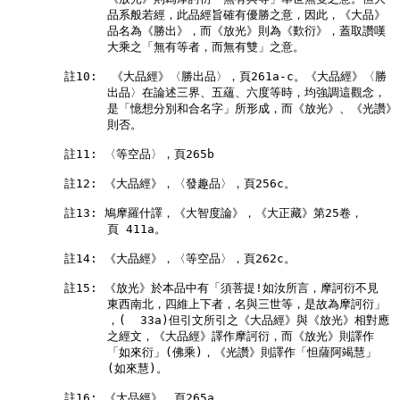
              品系般若經，此品經旨確有優勝之意，因此，《大品》

              品名為《勝出》，而《放光》則為《歎衍》，蓋取讚嘆

              大乘之「無有等者，而無有雙」之意。

        註10:  《大品經》〈勝出品〉，頁261a-c。《大品經》〈勝

              出品〉在論述三界、五蘊、六度等時，均強調這觀念，

              是「憶想分別和合名字」所形成，而《放光》、《光讚》

              則否。

        註11: 〈等空品〉，頁265b

        註12: 《大品經》，〈發趣品〉，頁256c。

        註13: 鳩摩羅什譯，《大智度論》，《大正藏》第25卷，

              頁 411a。

        註14: 《大品經》，〈等空品〉，頁262c。

        註15: 《放光》於本品中有「須菩提!如汝所言，摩訶衍不見

              東西南北，四維上下者，名與三世等，是故為摩訶衍」

              ，(  33a)但引文所引之《大品經》與《放光》相對應

              之經文，《大品經》譯作摩訶衍，而《放光》則譯作

              「如來衍」(佛乘)，《光讚》則譯作「怛薩阿竭慧」

              (如來慧)。

        註16: 《大品經》，頁265a。
