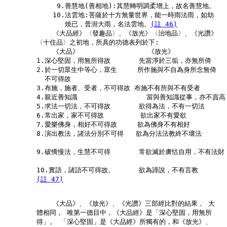
             9.善慧地(善相地):其慧轉明調柔增上，故名善慧地。

            10.法雲地:菩薩於十方無量世界，能一時雨法雨，如劫

               燒已，普澍大雨，名法雲地。
(註 46)
            《大品經》〈發趣品〉、《放光》〈治地品〉、《光讚》

        〈十住品〉之初地，所具的功德表列於下:

            《大品》                 《放光》            
        1.深心堅固，用無所得故       先當淨於三垢，亦無所倚   
        2.於一切眾生中等心，眾生     所作施與不自為身所念無倚 
          不可得故                                    
        3.布施，施者、受者，不可得故 布施不有所與不有受者      
        4.親近善知識                 當與善知識從事，亦不貢
        5.求法一切法，不可得故       欲得為法，不有一切法    
        6.常出家，家不可得故         欲出家不有愛欲         
        7.愛樂佛身，相好不可得故     欲為佛身不有相好        
        8.演出教法，諸法分別不可得   欲為分法法教終不壞法     
                                                      
        9.破憍慢法，生慧不可得       常欲滅於虜怙自用，不有法
                                                      
        10.實語，諸語不可得故。      欲為諦說，不有言教      
(註 47)
            《大品》、《放光》、《光讚》三部經比對的結果， 大

        體相同， 唯第一德目中，《大品經》是「深心堅固，用無所

        得」。 「深心堅固」是《大品經》所獨有的，和《放光》、
