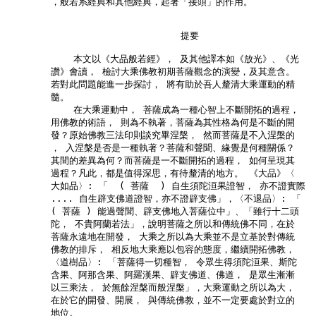
        ，般若系經典和其他經典，起著「接頭」的作用。

                               提要

            本文以《大品般若經》， 及其他譯本如《放光》、《光

        讚》會讀， 檢討大乘佛教初期菩薩觀念的演變，及其意含。

        若對此問題能進一步探討， 將有助於吾人釐清大乘運動的精

        髓。

            在大乘運動中， 菩薩成為一種心智上不斷開拓的過程，

        用佛教的術語， 則為不執著，菩薩為其性格為何是不斷的開

        發？原始佛教三法印則談究畢涅槃， 然而菩薩是不入涅槃的

        ， 入涅槃是否是一種執著？菩薩和聲聞、緣覺是何種關係？

        其間的差異為何？而菩薩是一不斷開拓的過程， 如何呈現其

        過程？凡此，都是值得深思，有待釐清的地方。 《大品》〈

        大如品〉: 「  ( 菩薩  ) 自生須陀洹果證智， 亦不證實際

        .... 自生辟支佛道證智，亦不證辟支佛」，〈不退品〉: 「

        ( 菩薩 ) 能過聲聞、辟支佛地入菩薩位中」、「雖行十二頭

        陀， 不貴阿蘭若法」，說明菩薩之所以和傳統佛不同，在於

        菩薩永遠地在開發， 大乘之所以為大乘並不是立基於對傳統

        佛教的排斥， 相反地大乘應以包容的態度，繼續開拓佛教，

        〈道樹品〉: 「菩薩得一切種智， 令眾生得須陀洹果、斯陀

        含果、阿那含果、阿羅漢果、辟支佛道、佛道， 是眾生漸漸

        以三乘法， 於無餘涅槃而般涅槃」，大乘運動之所以為大，

        在於它的開發、開展， 與傳統佛教，並不一定要處於對立的

        地位。
