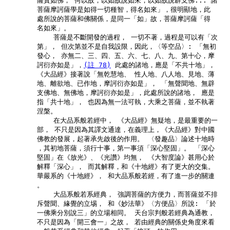
        薩實如佛， 何以故，以如故說如來，以如故說辟支佛... 諸

        菩薩摩訶薩學是如得一切種智，得名如來」，很明顯地，此

        處所說的菩薩和佛關係，是同一「如」故，菩薩摩訶薩「得

        名如來」。

            菩薩是不斷開發的過程， 一切不著，過程是可以有「次

        第」， 但次第並不是自我設限，因此，〈等空品〉: 「無初

        發心， 亦無二、三、四、五、六、七、八、九、第十心，摩

        訶衍亦如是」，
(註 78)
 此處的諸地，應是「不共十地」，

        《大品經》接著說「無乾慧地、 性人地、八人地、見地、薄

        地、離欲地、已作地，摩訶衍亦如是」， 「無聲聞地、無辟

        支佛地、無佛地，摩訶衍亦如是」，此處所說的諸地， 應是

        指「共十地」， 也因為無一法可執，大乘之菩薩，並不執著

        涅槃。

            在大品系般若經中， 《大品經》無疑地，是最重要的一

        部， 不只是因為其譯文通達，在義理上，《大品經》對中國

        佛教的發展，起著承先啟後的作用。 〈發趣品〉論述十地時

        ，其初地菩薩，須行十事，第一事須「深心堅固」。 「深心

        堅固」在《放光》、《光讚》均無， 《大智度論》甚用心於

        解釋「深心」， 而其解釋，和《十地經》有了更大的交集。

        華嚴系的《十地經》， 和大品系般若經，有了進一步的關連

        。

            大品系般若系經典， 強調菩薩的方便力，而菩薩並不排

        斥聲聞、緣覺的立埸， 和《妙法華》〈方便品〉所說: 「於

        一佛乘分別說三」的立場相同。 天台宗判般若經典為通教，

        不只是因為「開三會一」之故， 若由經典的關係史角度來看
