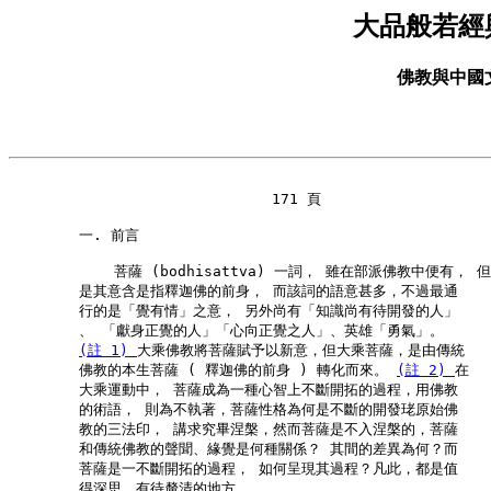
大品般若經
佛教與中國
                              171 頁

        一. 前言

            菩薩 (bodhisattva) 一詞， 雖在部派佛教中便有， 但

        是其意含是指釋迦佛的前身， 而該詞的語意甚多，不過最通

        行的是「覺有情」之意， 另外尚有「知識尚有待開發的人」

        、 「獻身正覺的人」「心向正覺之人」、英雄「勇氣」。

(註 1) 
大乘佛教將菩薩賦予以新意，但大乘菩薩，是由傳統

        佛教的本生菩薩 ( 釋迦佛的前身 ) 轉化而來。 
(註 2) 
在

        大乘運動中， 菩薩成為一種心智上不斷開拓的過程，用佛教

        的術語， 則為不執著，菩薩性格為何是不斷的開發珯原始佛

        教的三法印， 講求究畢涅槃，然而菩薩是不入涅槃的，菩薩

        和傳統佛教的聲聞、緣覺是何種關係？ 其間的差異為何？而

        菩薩是一不斷開拓的過程， 如何呈現其過程？凡此，都是值

        得深思，有待釐清的地方。
