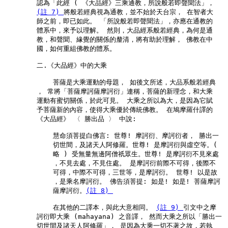
        認為「此經 ( 《大品經》三乘通教，所說般若即聲聞法」，

(註 7) 
將般若經典視為通教，並不始於天台宗， 在智者大

        師之前，即已如此。 「所說般若即聲聞法」，亦應在通教的

        體系中，來予以理解。 然則，大品經系般若經典，為何是通

        教，和聲聞、緣覺的關係的釐清，將有助於理解， 佛教在中

        國，如何重組佛教的體系。

        二.《大品經》中的大乘

            菩薩是大乘運動的母題， 如後文所述，大品系般若經典

        ， 常將「菩薩摩訶薩摩訶衍」連稱，菩薩的新理念，和大乘

        運動有蜜切關係，於此可見。 大乘之所以為大，是因為它賦

        予菩薩新的內容，使得大乘優於傳統佛教。 在鳩摩羅什譯的

        《大品經》 〈 勝出品 〉 中說:

            慧命須菩提白佛言: 世尊! 摩訶衍、摩訶衍者， 勝出一

            切世間，及諸天人阿修羅。世尊! 是摩訶衍與虛空等。(

            略 ) 受無量無邊阿僧祇眾生。世尊! 是摩訶衍不見來處

            ，不見去處，不見住處。 是摩訶衍前際不可得，後際不

            可得，中際不可得，三世等，是摩訶衍。 世尊! 以是故

            ，是乘名摩訶衍。 佛告須菩提: 如是! 如是! 菩薩摩訶

            薩摩訶衍。
(註 8) 
            在其他的二譯本，與此大意相同。 
(註 9) 
引文中之摩

        訶衍即大乘 (mahayana) 之音譯， 然而大乘之所以「勝出一

        切世間及諸天人阿修羅」， 是因為大乘一切不著之故，若執
