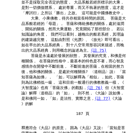
        並不是採取完全否定的態度， 大品系般若經所標示的大乘，

        是對一切價值體系， 處於尊重，而又不執著的態度，這才是

        「摩訶衍」之所以「勝出」之故。 這可能是中國佛教史中，

            大乘、小乘佛教，得共存相當長時間的原因。 菩薩是大

        品系般若經的「母題」， 菩薩和傳統佛教的關係，處於滋潤

        、開拓的關係，然而大乘運動，究竟開拓了那些部分， 若以

        知識論的角度， 我們可以看到，越晚出的般若系經，其理論

        的建築越完整， 這點由對照《光讚》、《放光》即可看出，

        如在早出的大品系經典， 對十八空常用形容詞來描述，而晚

        出的大品系經典，則用概念的論述為主。
(註 75)
            菩薩是永遠處於發展的狀態， 其發展的究竟，和佛是何

        種關係， 在菩薩的性格中，最基本的特色是不著，而心智及

        感情亦在開發中不斷前進， 不斷前進的菩薩，在相當的努力

        後，他和佛的關係， 是處於何種關係? 〈道樹品〉說: 「當

        知菩薩為如佛」， 「如」可以解釋為「相似」，如此，菩薩

        則為比佛稍低一級， 這和目前一般通行的佛教教義一樣，《

        大智度論》也有「菩薩次佛」的觀點，
(註 76)
 但《大智度

        論》解釋〈道樹品〉的「如」， 則不然，《大論》說如佛，

        是和佛同一如，「如」是法性、實際之意，
(註 77)
《大論

        》的解

                               187 頁

        釋應符合《大品》的原意， 因為《大品》又說: 「當知是菩
