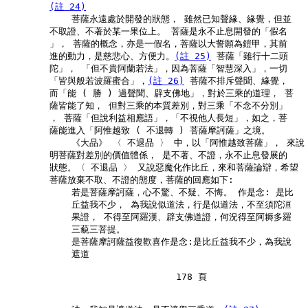
(註 24)
            菩薩永遠處於開發的狀態， 雖然已知聲緣、緣覺，但並

        不取證、不著於某一果位上。 菩薩是永不止息開發的「假名

        」， 菩薩的概念，亦是一假名，菩薩以大誓願為鎧甲，其前

        進的動力，是慈悲心、方便力。
(註 25)
 菩薩「雖行十二頭

        陀」， 「但不貴阿蘭若法」，因為菩薩「智慧深入」，一切

        「皆與般若波羅蜜合」，
(註 26)
 菩薩不排斥聲聞、緣覺，

        而「能 ( 勝 ) 過聲聞、辟支佛地」，對於三乘的道理， 菩

        薩皆能了知， 但對三乘的本質差別，對三乘「不念不分別」

        ， 菩薩「但說利益相應語」，「不視他人長短」，如之，菩

        薩能進入「阿惟越致 ( 不退轉 ) 菩薩摩訶薩」之境。

            《大品》 〈 不退品 〉 中，以「阿惟越致菩薩」， 來說

        明菩薩對差別的價值體係， 是不著、不證，永不止息發展的

        狀態。〈 不退品 〉 又說惡魔化作比丘，來和菩薩論辯，希望

        菩薩放棄不取、不證的態度，菩薩的回應如下:

            若是菩薩摩訶薩，心不驚、不疑、不悔。 作是念: 是比

            丘益我不少， 為我說似道法，行是似道法，不至須陀洹

            果證， 不得至阿羅漢、辟支佛道證，何況得至阿耨多羅

            三藐三菩提。

            是菩薩摩訶薩益復歡喜作是念:是比丘益我不少，為我說

            遮道

                               178 頁
