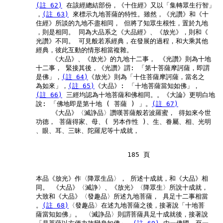
(註 62)
 在該經總結部份，《十住經》又以「集轉眾生行智」

        ，
(註 63)
 來標示九地菩薩的特性。雖然，《光讚》和《十

        住經》所談的九地不盡相同， 但將了知眾生根性，置於九地

        ，則是相同。 同為大品系之《大品經》、《放光》，則和《

        光讚》不同。 可見般若系經典，在發展的過程，和大乘其他

        經典，彼此互動的情形相當複雜。

            《大品》、《放光》的九地十二事， 《光讚》則為十地

        十二事， 緊接其後，《光讚》謂: 「第十菩薩摩訶薩，即謂

        是佛」，
(註 64)
《放光》則為「十住菩薩摩訶薩，當名之

        為如來」，
(註 65)
《大品》: 「十地菩薩當知如佛」，

(註 66)
 三經均認為十地菩薩和佛相同。。《大論》更明白地

        說: 「佛地即是第十地 ( 菩薩 ) 」。
(註 67)
            《大品》〈滅諍品〉讚嘆菩薩般若波羅蜜， 得如來今世

        功德， 菩薩得家、母、( 另本作性 )、生、眷屬、相、光明

        、眼、耳、三昧、陀羅尼等十成就，

                               185 頁

        本品《放光》作〈降眾生品〉， 所述十成就，和《大品》相

        同。 《大品》〈滅諍〉、《放光》〈降眾生〉所說十成就，

        大致和《大品》〈發趣品〉所述九地菩薩， 具足十二事相當

        。
(註 68)
〈發趣品〉在述九地菩薩之後，接著說「十地菩

        薩當知如佛」。 〈滅諍品〉則謂菩薩具足十成就後，接著說
