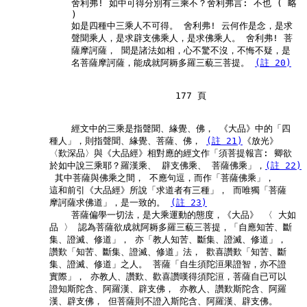
            舍利弗! 如中可得分別有三乘不？舍利弗言: 不也 ( 略

            )

            如是四種中三乘人不可得。 舍利弗! 云何作是念，是求

            聲聞乘人，是求辟支佛乘人，是求佛乘人。 舍利弗! 菩

            薩摩訶薩， 聞是諸法如相，心不驚不沒，不悔不疑，是

            名菩薩摩訶薩，能成就阿耨多羅三藐三菩提。 
(註 20)
                               177 頁

            經文中的三乘是指聲聞、緣覺、佛， 《大品》中的「四

        種人」，則指聲聞、緣覺、菩薩、佛， 
(註 21)
《放光》

        〈歎深品〉與《大品經》相對應的經文作「須菩提報言: 卿欲

        於如中說三乘耶？羅漢乘、 辟支佛乘、 菩薩佛乘」，
(註 22)
         其中菩薩與佛乘之間， 不應句逗，而作「菩薩佛乘」，

        這和前引《大品經》所說「求道者有三種」， 而唯獨「菩薩

        摩訶薩求佛道」，是一致的。 
(註 23)
            菩薩偏學一切法，是大乘運動的態度，《大品》 〈 大如

        品 〉 認為菩薩欲成就阿耨多羅三藐三菩提，「自應知苦、斷

        集、證滅、修道」， 亦「教人知苦、斷集、證滅、修道」，

        讚歎「知苦、斷集、證滅、修道」法， 歡喜讚歎「知苦、斷

        集、證滅、修道」之人。 菩薩「自生須陀洹果證智，亦不證

        實際」， 亦教人、讚歎、歡喜讚嘆得須陀洹，菩薩自已可以

        證知斯陀含、阿羅漢、辟支佛， 亦教人、讚歎斯陀含、阿羅

        漢、辟支佛， 但菩薩則不證入斯陀含、阿羅漢、辟支佛。
