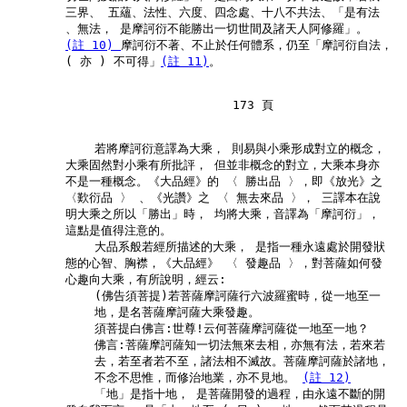
        三界、 五蘊、法性、六度、四念處、十八不共法、「是有法

        、無法， 是摩訶衍不能勝出一切世間及諸天人阿修羅」。

(註 10) 
摩訶衍不著、不止於任何體系，仍至「摩訶衍自法，

        ( 亦 ) 不可得」
(註 11)
。

                               173 頁

            若將摩訶衍意譯為大乘， 則易與小乘形成對立的概念，

        大乘固然對小乘有所批評， 但並非概念的對立，大乘本身亦

        不是一種概念。《大品經》的 〈 勝出品 〉，即《放光》之

        〈歎衍品 〉 、《光讚》之 〈 無去來品 〉， 三譯本在說

        明大乘之所以「勝出」時， 均將大乘，音譯為「摩訶衍」，

        這點是值得注意的。

            大品系般若經所描述的大乘， 是指一種永遠處於開發狀

        態的心智、胸襟，《大品經》 〈 發趣品 〉，對菩薩如何發

        心趣向大乘，有所說明，經云:

            (佛告須菩提)若菩薩摩訶薩行六波羅蜜時，從一地至一

            地，是名菩薩摩訶薩大乘發趣。

            須菩提白佛言:世尊!云何菩薩摩訶薩從一地至一地？

            佛言:菩薩摩訶薩知一切法無來去相，亦無有法，若來若

            去，若至者若不至，諸法相不滅故。菩薩摩訶薩於諸地，

            不念不思惟，而修治地業，亦不見地。 
(註 12)
            「地」是指十地， 是菩薩開發的過程，由永遠不斷的開
