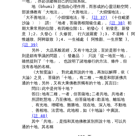
        一地」，亦必須建構自己的位階系統。

            地 (bhumi) 是指由心理作用，而形成的心靈活動空間，

        部派佛教有「大地法」、 「大善地法」、「大煩惱地法」、

        「大不善地法」、「小煩惱地法」等， 
(註 37)
 《十住毗婆

        沙論 〉 〉 謂: 「地者，菩薩善根階級住處」。
(註 38)
 初

        期大乘常用的位階，有四種位階:1. 初發心 ( 初發意、新發

        意 );2. 久發心 ( 久修習、 行六波羅蜜 );3. 不退轉 ( 阿

        惟越致、阿鞞跋致 );4. 一生補處 ( 阿惟顏、一生所繫 )。

(註 39)
            另外， 大品系般若經，又有十地之說，至於是那十地，

        則是頗有爭議的問題，〈 發趣品 〉 只說「從一地至一地」，

        雖然提到了「十地」， 也說明了諸地修行的方法、條件，但

        沒有各地的名稱。

            《大智度論》， 對此處所說的十地，再加以解釋，依《

        大論》之見， 菩薩的「十地」，有二種，一種是和部派佛共

        通的十地，另外，又有大乘佛教所獨有的十地，其言曰:

            問曰:此中是何等十地？

            答曰:地有二種，一者，但菩薩地;二者共地。共地者:

            所謂乾慧地，乃至佛地。但菩薩地者:歡喜地、離垢地

            、有光地、增曜地、難勝地、現在地、深入地、不動地

            、善相地、法雲地。此地相，如《十地論》中廣說。

(註 40)
            其中「共地」，是指和其他佛教派別所說十地，可以共

        通的十地。其名稱
