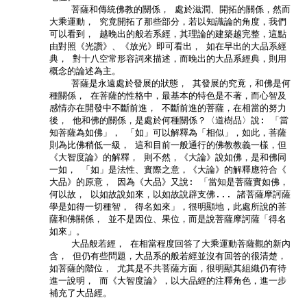
            菩薩和傳統佛教的關係， 處於滋潤、開拓的關係，然而

        大乘運動， 究竟開拓了那些部分，若以知識論的角度，我們

        可以看到， 越晚出的般若系經，其理論的建築越完整，這點

        由對照《光讚》、《放光》即可看出， 如在早出的大品系經

        典， 對十八空常形容詞來描述，而晚出的大品系經典，則用

        概念的論述為主。

            菩薩是永遠處於發展的狀態， 其發展的究竟，和佛是何

        種關係， 在菩薩的性格中，最基本的特色是不著，而心智及

        感情亦在開發中不斷前進， 不斷前進的菩薩，在相當的努力

        後， 他和佛的關係，是處於何種關係？〈道樹品〉說: 「當

        知菩薩為如佛」， 「如」可以解釋為「相似」，如此，菩薩

        則為比佛稍低一級， 這和目前一般通行的佛教教義一樣，但

        《大智度論》的解釋， 則不然，《大論》說如佛，是和佛同

        一如， 「如」是法性、實際之意，《大論》的解釋應符合《

        大品》的原意， 因為《大品》又說: 「當知是菩薩實如佛，

        何以故， 以如故說如來，以如故說辟支佛... 諸菩薩摩訶薩

        學是如得一切種智， 得名如來」，很明顯地，此處所說的菩

        薩和佛關係， 並不是因位、果位，而是說菩薩摩訶薩「得名

        如來」。

            大品般若經， 在相當程度回答了大乘運動菩薩觀的新內

        含， 但仍有些問題，大品系的般若經並沒有回答的很清楚，

        如菩薩的階位， 尤其是不共菩薩方面，很明顯其組織仍有待

        進一說明， 而《大智度論》，以大品經的注釋角色，進一步

        補充了大品經。
