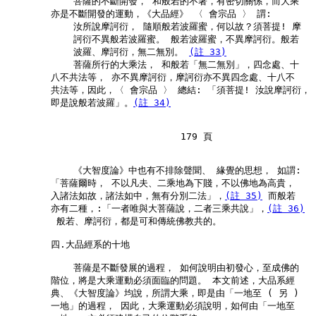
            菩薩的不斷開發， 和般若的不著，有密切關係，而大乘

        亦是不斷開發的運動，《大品經》 〈 會宗品 〉 謂:

            汝所說摩訶衍， 隨順般若波羅蜜，何以故？須菩提! 摩

            訶衍不異般若波羅蜜。 般若波羅蜜，不異摩訶衍。般若

            波羅、摩訶衍，無二無別。 
(註 33)
            菩薩所行的大乘法， 和般若「無二無別」，四念處、十

        八不共法等， 亦不異摩訶衍，摩訶衍亦不異四念處、十八不

        共法等，因此，〈 會宗品 〉 總結: 「須菩提! 汝說摩訶衍，

        即是說般若波羅」。
(註 34)
                               179 頁

            《大智度論》中也有不排除聲聞、 緣覺的思想， 如謂:

        「菩薩爾時， 不以凡夫、二乘地為下賤，不以佛地為高貴，

        入諸法如故，諸法如中，無有分別二法」，
(註 35)
 而般若

        亦有二種，:「一者唯與大菩薩說，二者三乘共說」，
(註 36)
         般若、摩訶衍，都是可和傳統佛教共的。

        四.大品經系的十地

            菩薩是不斷發展的過程， 如何說明由初發心，至成佛的

        階位，將是大乘運動必須面臨的問題。 本文前述，大品系經

        典、《大智度論》均說，所謂大乘，即是由「一地至 ( 另 )

        一地」的過程， 因此，大乘運動必須說明，如何由「一地至
