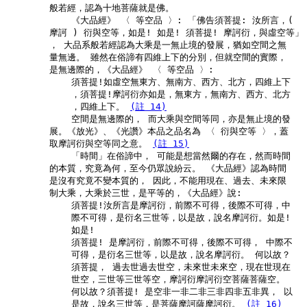
        般若經，認為十地菩薩就是佛。

            《大品經》 〈 等空品 〉: 「佛告須菩提: 汝所言，(

        摩訶 ) 衍與空等，如是! 如是! 須菩提! 摩訶衍，與虛空等」

        ， 大品系般若經認為大乘是一無止境的發展，猶如空間之無

        量無邊。 雖然在俗諦有四維上下的分別，但就空間的實際，

        是無邊際的，《大品經》 〈 等空品 〉:

            須菩提!如虛空無東方、無南方、西方、北方，四維上下

            ，須菩提!摩訶衍亦如是，無東方，無南方、西方、北方

            ，四維上下。 
(註 14)
            空間是無邊際的， 而大乘與空間等同，亦是無止境的發

        展。《放光》、《光讚》本品之品名為 〈 衍與空等 〉，蓋

        取摩訶衍與空等同之意。 
(註 15)
            「時間」在俗諦中， 可能是想當然爾的存在，然而時間

        的本質，究竟為何，至今仍眾說紛云。 《大品經》認為時間

        是沒有究竟不變本質的， 因此，不能用現在、過去、未來限

        制大乘，大乘於三世，是平等的，《大品經》說:

            須菩提!汝所言是摩訶衍，前際不可得，後際不可得，中

            際不可得，是衍名三世等，以是故，說名摩訶衍。如是!

            如是!

            須菩提! 是摩訶衍，前際不可得，後際不可得， 中際不

            可得，是衍名三世等，以是故，說名摩訶衍。 何以故？

            須菩提， 過去世過去世空，未來世未來空，現在世現在

            世空，三世等三世等空，摩訶衍摩訶衍空菩薩菩薩空。

            何以故？須菩提! 是空非一非二非三非四非五非異， 以

            是故，說名三世等，是菩薩摩訶薩摩訶衍。 
(註 16)