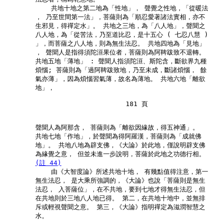
            共地十地之第二地為「性地」， 聲覺之性地，「從暖法

        ， 乃至世間第一法」，菩薩則為「順忍愛著諸法實相，亦不

        生邪見，得禪定水」。 共地之三地，為「八人地」，聲聞之

        八人地，為「從苦法，乃至道比忍，是十五心 ( 七忍八慧 )

        」，而菩薩之八人地，則為無生法忍。 共地四地為「見地」

        ， 聲聞人是指得須陀洹果位者，菩薩則為阿鞞跋致不退轉。

        共地五地「薄地」 : 聲聞人指須陀洹、斯陀含，斷欲界九種

        煩惱; 菩薩則為「過阿鞞跋致地，乃至未成，斷諸煩惱， 餘

        氣亦薄」，因為煩惱習氣薄，故名為薄地。 共地六地「離欲

        地」，

                               181 頁

        聲聞人為阿那含， 菩薩則為「離欲因緣故，得五神通」。

        共地七地「作地」，於聲聞為得阿羅漢，菩薩則為「成就佛

        地」。 共地八地為辟支佛，《大論》於此地，僅說明辟支佛

        為緣覺之意， 但並未進一步說明，菩薩於此地之功德行相。

(註 44)
            由《大智度論》所述共地十地， 有幾點值得注意，第一

        無生法忍， 是大乘所強調的，《大論》也說「菩薩則是無生

        法忍， 入菩薩位」，在不共地，要到七地才得無生法忍，但

        在共地則於三地八人地已得。 第二，在共地十地中，並無排

        斥或輕視聲聞之意。 第三，《大論》指明禪定為滋潤智慧之

        水。
