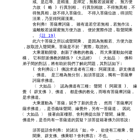
            戒、是忍辱、是精進、是禪定，無般若波羅蜜， 無方便

            力故 ( 略 ) 行異別相， 行異別相故，不得無異相，不

            得無異相，故不得入菩薩住。 不得入菩薩位故，得須陀

            洹果，乃至得阿羅漢果。

            舍利弗! 菩薩摩訶薩， 雖有道若空若無相，若無作法，

            遠離般若波羅蜜無方便力故， 便於實際作證，取聲聞乘

            。 
(註 19)
            此六十菩薩之所以成聲聞乘， 是因為無般若、方便力故

        ，故取證入聲聞乘。菩薩是不於「實際」取證的。

            大乘運動開發、創新了佛教的教義， 而大乘運動如何建

        構， 它和部派佛教的關係？《大品經》 〈 大如品 〉 佛和

        弟子間的對話，將有助於我們了解此問題，其對話如下:

            ( 舍利弗云:) 佛說求道者有三種: 阿羅漢道、辟支佛道

            、佛道。 是三種為無分別，如須菩提說，獨有一菩薩摩

            訶薩求佛道。

            〈 大如品 〉 認為佛道有三種: 聲聞 ( 阿羅漢 )、 緣

        覺 ( 辟支佛 )、佛道， 都是佛的教化，而唯有菩薩摩訶薩，

        是求佛道。

            大乘運動為「菩薩」賦予了新的意含， 然而「菩薩摩訶

        薩求佛道」，是否義味聲聞、緣覺外，另有一菩薩道， 因此

       〈 大如品 〉 接著由富樓那、舍利弗提出除了聲聞、緣覺、

        佛道外，是否尚有一菩薩道的質疑？須菩提籍著佛力回答說:

            須菩提語舍利弗: 於諸法「如」中， 欲使有三種乘，聲

            聞乘、辟支佛、佛乘耶？舍利弗言: 不也。
