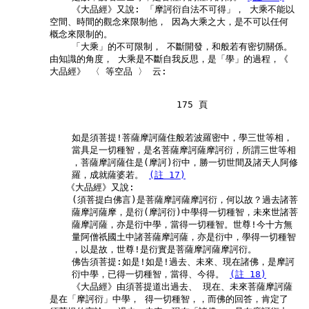
            《大品經》又說: 「摩訶衍自法不可得」， 大乘不能以

        空間、時間的觀念來限制他， 因為大乘之大，是不可以任何

        概念來限制的。

            「大乘」的不可限制， 不斷開發，和般若有密切關係。

        由知識的角度， 大乘是不斷自我反思，是「學」的過程，《

        大品經》 〈 等空品 〉 云:

                               175 頁

            如是須菩提!菩薩摩訶薩住般若波羅密中，學三世等相，

            當具足一切種智，是名菩薩摩訶薩摩訶衍，所謂三世等相

            ，菩薩摩訶薩住是(摩訶)衍中，勝一切世間及諸天人阿修

            羅，成就薩婆若。 
(註 17)
           《大品經》又說:

            (須菩提白佛言)是菩薩摩訶薩摩訶衍，何以故？過去諸菩

            薩摩訶薩摩，是衍(摩訶衍)中學得一切種智，未來世諸菩

            薩摩訶薩，亦是衍中學，當得一切種智。世尊!今十方無

            量阿僧祇國土中諸菩薩摩訶薩，亦是衍中，學得一切種智

            ，以是故，世尊!是衍實是菩薩摩訶薩摩訶衍。

            佛告須菩提:如是!如是!過去、未來、現在諸佛，是摩訶

            衍中學，已得一切種智，當得、今得。 
(註 18)
            《大品經》由須菩提道出過去、 現在、未來菩薩摩訶薩

        是在「摩訶衍」中學， 得一切種智，，而佛的回答，肯定了
