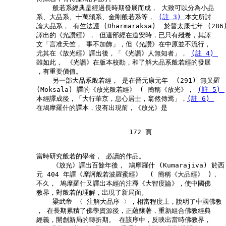
            般若系經典是經過長時期發展而成， 大致可以分為小品

        系、大品系、十萬頌系、金剛般若系等， 
(註 3) 
本文所討

        論大品系， 有竺法護 (Dharmaraksa)  於晉太康七年 (286)
        譯出的《光讚經》， 但這部經在道安時，已只有殘卷，其譯

        文「言准天竺， 事不加飾」，但《光讚》在中原並不流行，

        尤其在《放光經》譯出後，「《光讚》人無知者」， 
(註 4) 
        雖如此， 《光讚》在版本校勘，和了解大品系般若經的發展

        ，有重要價值。

            另一部大品系般若經， 是在晉元康元年  (291) 無叉羅

        (Moksala) 譯的《放光般若經》 ( 簡稱《放光》， 
(註 5) 
        本經譯成後，「大行華京，息心居士，翕然傳焉」，
(註 6) 
        在鳩摩羅什的譯本，沒有出現前，《放光》是

                               172 頁

        當時研究般若的學者， 必讀的作品。

            《放光》譯出百餘年後， 鳩摩羅什 (Kumarajiva) 於西

        元 404 年譯《摩訶般若波羅蜜經》  ( 簡稱《大品經》 )，

        不久， 鳩摩羅什又譯出本經的注釋《大智度論》，使中國佛

        教界，對般若的理解，出現了新局面。

            梁武帝 〈 注解大品序 〉，相當程度上，說明了中國佛教

        ， 在長期累積了佛學資源後，正蘊釀著，重新組合佛教經典

        經義，開創新局的轉折期。 在該序中，反映出當時佛教界，
