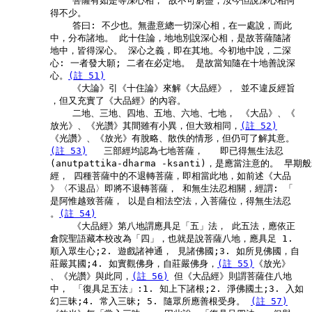
            菩薩有如是等深心相， 故不可窮盡，汝今但說深心相何

        得不少。

            答曰: 不少也。無盡意總一切深心相，在一處說，而此

        中，分布諸地。 此十住論，地地別說深心相，是故菩薩隨諸

        地中，皆得深心。 深心之義，即在其地。今初地中說，二深

        心: 一者發大願; 二者在必定地。 是故當知隨在十地善說深

        心。
(註 51)
            《大論》引《十住論》來解《大品經》， 並不違反經旨

        ，但又充實了《大品經》的內容。

            二地、三地、四地、五地、六地、七地， 《大品》、《

        放光》、《光讚》其間雖有小異，但大致相同，
(註 52)
        《光讚》、《放光》有脫略、散佚的情形，但仍可了解其意。

(註 53)
   三部經均認為七地菩薩，   即已得無生法忍

        (anutpattika-dharma -ksanti)，是應當注意的。 早期般
        經， 四種菩薩中的不退轉菩薩，即相當此地，如前述《大品

        》〈不退品〉即將不退轉菩薩， 和無生法忍相關，經謂: 「

        是阿惟越致菩薩， 以是自相法空法，入菩薩位，得無生法忍

        。
(註 54)
            《大品經》第八地謂應具足「五」法， 此五法，應依正

        倉院聖語藏本校改為「四」，也就是說菩薩八地，應具足 1.

        順入眾生心;2. 遊戲諸神通， 見諸佛國;3. 如所見佛國，自

        莊嚴其國;4. 如實觀佛身，自莊嚴佛身，
(註 55)
《放光》

        、《光讚》與此同，
(註 56)
 但《大品經》則謂菩薩住八地

        中， 「復具足五法」:1. 知上下諸根;2. 淨佛國土;3. 入如

        幻三昧;4. 常入三昧; 5. 隨眾所應善根受身。 
(註 57)