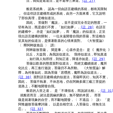
            法，我知是遮道法，是不遮學三乘道。
(註 27)
            般若系經典， 認為一切由語言建構的系統，都有其限制

        ， 但這些語言建構而成的系統，由另一方面來看，它又說明

        了部份真理，是種似道法。

            因此， 菩薩對「魔說」，並不是採完全否定的態度，一

        切有為法，既是虛幻不實，「如幻如夢」，
(註 28)
 在語言

        的建構中， 亦是「如幻如夢」，而「魔說」的似道法，正呈

        現出語言建構的限制， 一位永遠開發自我的菩薩，對這種自

        呈其短的似道法，是懷著歡喜的心情來面對。 《大智度論》

        〈 釋阿鞞跋致品 〉 謂:

            阿鞞跋致菩薩， 聞是事， 心喜作是念: 是 ( 魔所化 )

            比丘，大益我，為我說似道法。 我得似道法，即知真道

            ，如行路人知邪徑，則知正道，障道亦如是。
(註 29)
            菩薩以歡喜的態度面對似道法， 而經文繼續描述，魔所

        化比丘，再三進行遊說，菩薩仍不為所動。 《大智度論》解

        釋，為何會如此，因為菩薩「若嘿然，魔即為說似道法」。

(註 30)
 面對語言建構成的似道法，菩薩即其幻，知其不實，

        因此， 菩薩不執著、不休息地，仍在阿耨多羅三藐三菩提的

        道路上，不斷地開發自我。

            般若的入世之道， 是「不壞假名，而說諸法相」，
(註 31
         就般若而言，諸法是因緣的聚合，無不變的本質， 而菩

        薩是就著現象的自空，而不斷地開發，〈 不退品 〉 說: 「是

        阿惟越致菩薩摩訶薩， 以是自相空法，入菩薩位，得無生法

        忍」。 
(註 32)