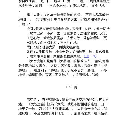
        發自我而言， 是「由一地至 ( 另 ) 一地」，然而其過程是

        永不執著，所謂: 「不念不思惟，而修治地業， 亦不見地」

        。

            將「大乘」描述為一持續開發的過程， 不只大品系般若

        經如此， 《大智度論》更直接地將大乘，定義為開發的過程

        ，論云:

            今答:發趣大乘相菩薩摩訶薩，乘是乘(大乘)，知一切法

            ，從本已來，不來不去，無動無發，法性常住故。又以

            大悲心故，精進波羅蜜故，方便力故，還修諸善法，更

            求勝地，而不取地相，亦不見此地。

            問曰:應答發趣大乘，何以說發趣地。

            答曰:大乘即是地。地有十分，從初地至二地，是名發趣

            。譬如乘馬趣象，乘象趣龍捨象乘龍。
(註 13)
            《大智度論》是解釋《大品經》的權威作品， 認為菩薩

        是不斷地以大悲心， 方便力來開發，因此，菩薩不斷「更求

        勝地」， 在達到了「勝地」後，仍然不著於「勝地」，不取

        地相，繼續開發。菩薩「不取地相」，很明顯地，和般

                               174 頁

            若空慧， 有密切關係，關於菩薩與空慧的關係，後文再

        述。 《大智度論》認為「大乘」就是不斷開發的過程，由一

        地至另一地，因此說「大乘即是地」。 大乘有十地之說，詳

        述於後， 不過先要指明十地之「十」是圓滿之意，在大品系
