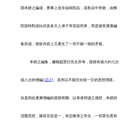
        因本經之編成，實事上並非如純陀品，哀歎品中所敘，由佛
        陀當時對諸比邱及各天人弟子等宣說而來，而是後世逐漸編
        集所成，致使內容上又產生了一些不能一致的矛盾。
            本經之編集，據橫超慧日先生所考，曾經有過大約七次
        或八次的增編
(註2)
。其所以不能完全統一它的思想理路，
        自是與此逐漸增編的原因有關。以筆者研讀之感想，本經的
        涅槃思想，雖其宗旨是一，肯定佛身之常住，一切眾生悉有