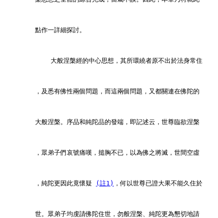
        點作一詳細探討。
            大般涅槃經的中心思想，其所環繞者原不出於法身常住
        ，及悉有佛性兩個問題，而這兩個問題，又都關連在佛陀的
        大般涅槃。序品和純陀品的發端，即記述云，世尊臨欲涅槃
        ，眾弟子們哀號痛嘆，搥胸不已，以為佛之將滅，世間空虛
        ，純陀更因此竟懷疑 
(註1)
，何以世尊已證大果不能久住於
        世。眾弟子均虔請佛陀住世，勿般涅槃、純陀更為懇切地請