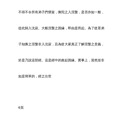
        不得不令所有弟子們懷疑，佛陀之入涅槃，是否亦如一般，
        從此歸入沈寂。大般涅槃之因緣，即由是而起。為了使眾弟
        子知佛之涅槃非入沈寂，且為使大家真正了解涅槃之意義，
        於是乃說這部經。這是經中的敘起因緣。實事上，當然並非
        如是簡單的，經之出世
        6頁