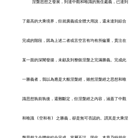
            涅槃思想之發展，到達中觀和唯識的無住處義，已達到
        了最高的大乘境界，但就廣義或全體大用說，還未達到綜合
        完成的階段，因為上述二者或言空言有均有所偏重，貫注在
        某一面的深闡發揚，未顧及到整個涅槃之完滿勝義。完成此
        一勝義者，我以為應是大般涅槃經，雖然涅槃經之思想和唯
        識思想孰前孰後，還難斷定，但涅槃經之內容，涵蓋了中觀
        和唯識 (空和有) 之勝義，卻是無可否認的。謂其是大乘涅
        槃思想之全體的綜合完成，當屬不誤。因此，本章乃特就此