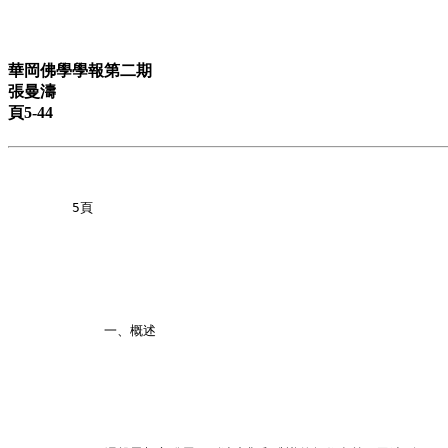
華岡佛學學報第二期
張曼濤
頁5-44
        5頁
            一、概述