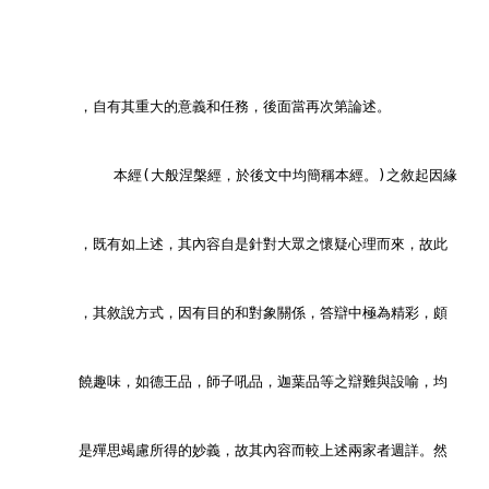
        ，自有其重大的意義和任務，後面當再次第論述。
            本經(大般涅槃經，於後文中均簡稱本經。)之敘起因緣
        ，既有如上述，其內容自是針對大眾之懷疑心理而來，故此
        ，其敘說方式，因有目的和對象關係，答辯中極為精彩，頗
        饒趣味，如德王品，師子吼品，迦葉品等之辯難與設喻，均
        是殫思竭慮所得的妙義，故其內容而較上述兩家者週詳。然