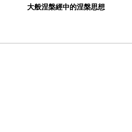
大般涅槃經中的涅槃思想