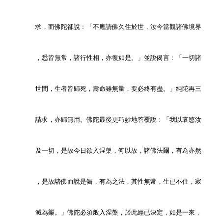
        求，而佛陀卻說﹕「不應請佛久住於世，汝今當觀諸佛境界
        ，悉皆無常，諸行性相，亦復如是。」並說偈言﹕「一切諸
        世間，生者皆歸死，壽命雖無量，要必終有盡。」純陀再三
        請求，亦歸無用。佛陀最後更巧妙地答覆說﹕「我以哀愍汝
        及一切，是故今日欲入涅槃，何以故，諸佛法爾，有為亦然
        ，是故諸佛而說是偈，有為之法，其性無常，生已不住，寂
        滅為樂。」佛陀必須般入涅槃，於此經已決定，如是一來，