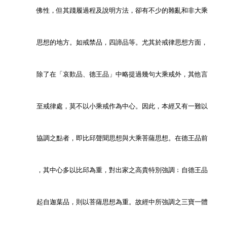
        佛性，但其踐履過程及說明方法，卻有不少的雜亂和非大乘
        思想的地方。如戒禁品，四諦品等。尤其於戒律思想方面，
        除了在「哀歎品、德王品」中略提過幾句大乘戒外，其他言
        至戒律處，莫不以小乘戒作為中心。因此，本經又有一難以
        協調之點者，即比邱聲聞思想與大乘菩薩思想。在德王品前
        ，其中心多以比邱為重，對出家之高貴特別強調﹔自德王品
        起自迦葉品，則以菩薩思想為重。故經中所強調之三寶一體