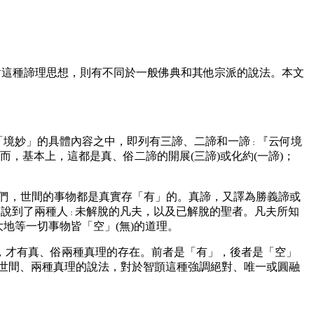
宗對這種諦理思想，則有不同於一般佛典和其他宗派的說法。本文
而「境妙」的具體內容之中，即列有三諦、二諦和一諦
『云何境
：
，基本上，這都是真、俗二諦的開展(三諦)或化約(一諦)；
我們，世間的事物都是真實存「有」的。真諦，又譯為勝義諦或
中說到了兩種人
未解脫的凡夫，以及已解脫的聖者。凡夫所知
：
地等一切事物皆「空」(無)的道理。
才有真、俗兩種真理的存在。前者是「有」，後者是「空」
種世間、兩種真理的說法，對於智顗這種強調絕對、唯一或圓融