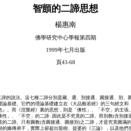
智顗的二諦思想
楊惠南
佛學研究中心學報第四期
1999年七月出版
頁43-68
二諦的說法。這七種二諦分別是藏、通、別接通、圓接通、別、
理論基礎。它們的理論基礎建立在《大品般若經》的三句經文和
色』。而《涅槃經》裏的思想，則是「佛性」、「不空」的主張
佛性」、「不空」的二諦
因此是不究竟的二諦。而別教
(
含別接
：
竟的二諦。只有圓教
(
含圓接通、圓接別
)
之二諦，才是究竟圓滿
樹的嫡傳弟子，實際上卻超出龍樹、提婆的《三論》，以及他們