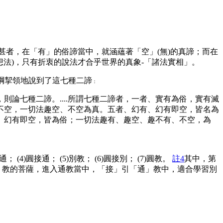
有甚者，在「有」的俗諦當中，就涵蘊著「空」(無)的真諦；而在
想法)，只有折衷的說法才合乎世界的真象-「諸法實相」。
綱挈領地說到了這七種二諦
：
論七種二諦。....所謂七種二諦者，一者、實有為俗，實有滅
不空，一切法趣空、不空為真。五者、幻有、幻有即空，皆名為
、幻有即空，皆為俗；一切法趣有、趣空、趣不有、不空，為
接通； (4)圓接通； (5)別教； (6)圓接別； (7)圓教。
註4
其中，第
或「圓」教的菩薩，進入通教當中，「接」引「通」教中，適合學習別