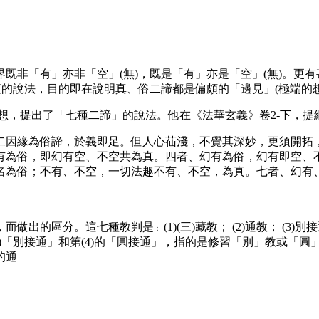
界既非「有」亦非「空」(無)，既是「有」亦是「空」(無)。更
衷的說法，目的即在說明真、俗二諦都是偏頗的「邊見」(極端的
提出了「七種二諦」的說法。他在《法華玄義》卷2-下，提
因緣為俗諦，於義即足。但人心苮淺，不覺其深妙，更須開拓，則
有為俗，即幻有空、不空共為真。四者、幻有為俗，幻有即空、
名為俗；不有、不空，一切法趣不有、不空，為真。七者、幻有
，而做出的區分。這七種教判是
(1)(三)藏教； (2)通教； (3)別
：
。而第(3)「別接通」和第(4)的「圓接通」，指的是修習「別」教
的通