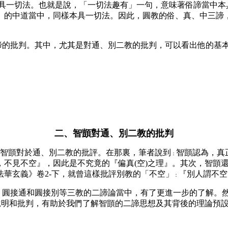
樣本具一切法。也就是說，「一切法趣有」一句，意味著俗諦當中
的中道當中，同樣本具一切法。因此，圓教的俗、真、中三諦，或
的批判。其中，尤其是對通、別二教的批判，可以看出他的基本
二、智顗對通、別二教的批判
智顗對於通、別二教的批評。在那裏，筆者說到
智顗認為，真
：
，不見不空』，因此是不究竟的『偏真(空)之理』。其次，智顗
華玄義》卷2-下，就曾這樣批評別教的「不空」
『別人謂不空
：
接通和圓接別等三教的二諦論當中，有了更進一步的了解。然而，
些說明和批判，有助於我們了解智顗的二諦思想及其背後的理論預