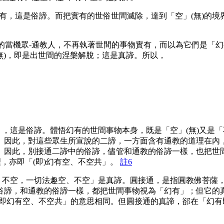
實有，這是俗諦。而把實有的世俗世間滅除，達到「空」(無)的
當機眾-通教人，不再執著世間的事物實有，而以為它們是「幻
無)，即是出世間的涅槃解脫；這是真諦。所以，
，這是俗諦。體悟幻有的世間事物本身，既是「空」(無)又是「
。因此，對這些眾生所宣說的二諦，一方面含有通教的道理在內，
。因此，別接通二諦中的俗諦，儘管和通教的俗諦一樣，也把世間
，亦即「(即)幻有空、不空共」。
註6
、不空，一切法趣空、不空」是真諦。圓接通，是指圓教佛菩薩
俗諦，和通教的俗諦一樣，都把世間事物視為「幻有」；但它的
即幻有空、不空共」的意思相同。但圓接通的真諦，郤在「幻有