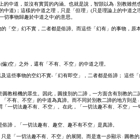
論上的中道，並沒有實質的內涵。也就是說，智顗以為
別教雖然
：
的中道)；這樣的中道之理，只是「但理」(只是理論上的中道之
一切事物歸趣於中道之中)的意思。
物的「空」幻不實，二者都是俗諦。而這些「幻有」的事物，原
(偏)空」之外，還有「不有、不空」的中道之理。
及這些事物的空幻不實-「幻有即空」，二者都是俗諦； 這些
圓教根機的眾生。因此，圓接別的二諦，一方面含有別教的二諦
俗諦，「不有、不空」的中道為真諦。而不同於別教二諦的地方則是
：
謂「一切法趣不有、不空」。在此，「一切法趣不有、不空」一
」都是俗諦，「一切法趣有、趣空、趣不有不空」是真諦。
只是「一切法趣不有、不空」的展開。而是進一步顯示
圓教的
：