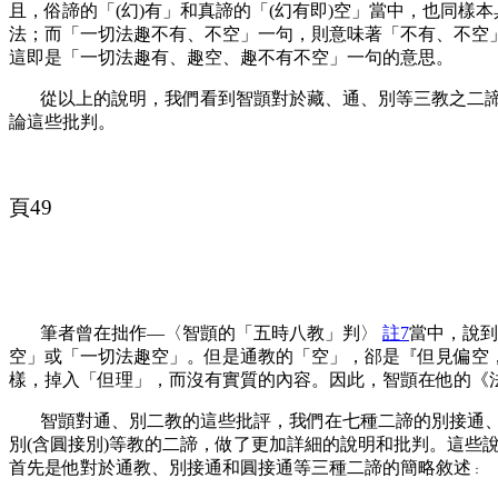
且，俗諦的「(幻)有」和真諦的「(幻有即)空」當中，也同
法；而「一切法趣不有、不空」一句，則意味著「不有、不空」
這即是「一切法趣有、趣空、趣不有不空」一句的意思。
從以上的說明，我們看到智顗對於藏、通、別等三教之二諦
論這些批判。
頁
49
筆者曾在拙作
—
〈智顗的「五時八教」判〉
註7
當中，說到
空」或「一切法趣空」。但是通教的「空」，郤是『但見偏空
樣，掉入「但理」，而沒有實質的內容。因此，智顗在他的《法
智顗對通、別二教的這些批評，我們在七種二諦的別接通、圓
別(含圓接別)等教的二諦，做了更加詳細的說明和批判。這
首先是他對於通教、別接通和圓接通等三種二諦的簡略敘述
：