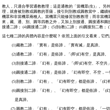
教人，只適合學習通教教理；這是通教的「當機眾(生)」。
理，就會被別教或圓教的菩薩，接引到別教或圓教當中，繼續
機眾和非當機眾兩種人。當機眾只能修習別教教理；而非當機眾
來，藏、通、別、圓等四教之外，又加上別接通、圓接通和圓
接通二諦； (4)圓接通二諦； (5)別(教)二諦； (6)圓接別二教； (
這七種二諦的具體內容是什麼呢？ 依照上面的引文看來，它們
(1)藏教二諦
「
實有」是俗諦，「實有滅」是真諦。
：
(2)通教二諦
「幻有」是俗諦，「(即)幻有空」是真諦。
：
(3)別接通二諦
「幻有」是俗諦，「(即)幻有空、不空共
：
(4)圓接通二諦
「幻有」是俗諦，「幻有即空、不空，一
：
(5)
別教二諦
「幻有」、「幻有即空」都是俗諦，「(幻
：
(6)
圓接別二諦
「幻有」、「幻有即空」都是俗諦，「(
：
是真諦。
(7) 圓教二諦
「幻有」、「幻有即空」都是俗諦，「一切
：