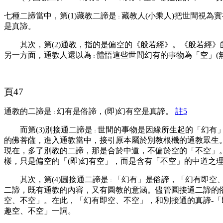
七種二諦當中，第(1)藏教二諦是
藏教人(小乘人)把世間視為
：
是真諦。
其次，第(2)通教，指的是偏空的《般若經》。《般若經》的
另一方面，通教人還以為
體悟這些世間幻有的事物為「空」(
：
頁47
通教的二諦是
幻有是俗諦，(即)幻有空是真諦。
註5
：
而第(3)別接通二諦是
世間的事物是因緣所生起的「幻有」
：
的佛菩薩，進入通教當中，接引原本屬於別教根機的通教眾生
現在，多了別教的二諦，那是合於中道，不偏於空的「不空」
樣，只是偏空的「(即)幻有空」，而是含有「不空」的中道之理
其次，第(4)圓接通二諦是
「幻有」是俗諦，「幻有即空
：
二諦，既有通教的內容，又有圓教的意涵。儘管圓接通二諦的
空、不空」。在此，「幻有即空、不空」，和別接通的真諦-「
趣空、不空」一詞。