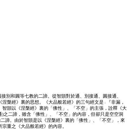
圓接別和圓等七教的二諦。從智顗對於通、別接通、圓接通、
《涅槃經》裏的思想。《大品般若經》的三句經文是
『非漏，
：
。智顗以《涅槃經》裏的「佛性」、「不空」的主張，詮釋《大
通
)
之二諦，雖含「佛性」、「不空」的內容，但卻只是空空洞
的二諦。由於智顗是以《涅槃經》裏的「佛性」、「不空」，來
所宗重之《大品般若經》的內容。