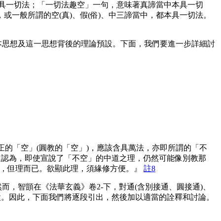
本具一切法；「一切法趣空」一句，意味著真諦當中本具一切
一般所謂的空(真)、假(俗)、中三諦當中，都本具一切法。
思想及這一思想背後的理論預設。下面，我們要進一步詳細討
正的「空」(圓教的「空」)，應該含具萬法，亦即所謂的「不
還認為，即使宣說了「不空」的中道之理，仍然可能像別教那
，但理而已。欲顯此理，須緣修方便。』
註8
智顗在《法華玄義》卷2-下，對通(含別接通、圓接通)、
設。因此，下面我們將逐段引出，然後加以適當的詮釋和討論。