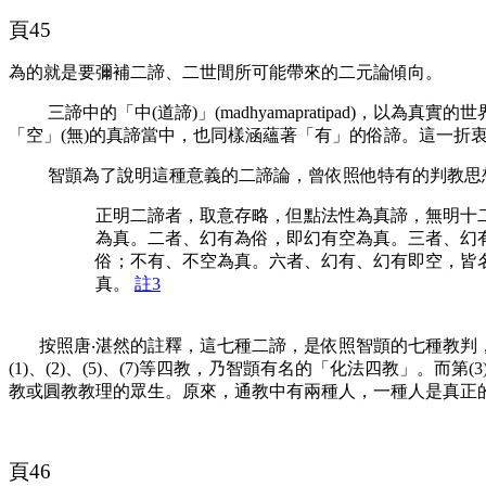
頁45
為的就是要彌補二諦、二世間所可能帶來的二元論傾向。
三諦中的「中(道諦)」(
madhyam
a
pratipad
)，以為真實的世
「空」(無)的真諦當中，也同樣涵蘊著「有」的俗諦。這一折
智顗為了說明這種意義的二諦論，曾依照他特有的判教思想，
正明二諦者，取意存略，但點法性為真諦，無明十二
為真。二者、幻有為俗，即幻有空為真。三者、幻
俗；不有、不空為真。六者、幻有、幻有即空，皆
真。
註3
按照唐‧湛然的註釋，這七種二諦，是依照智顗的七種教判
(1)、(2)、(5)、(7)等四教，乃智顗有名的「化法四教」
教或圓教教理的眾生。原來，通教中有兩種人，一種人是真正
頁46