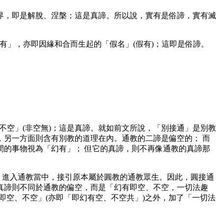
境界，即是解脫、涅槃；這是真諦。所以說，實有是俗諦，實有滅
有」，亦即因緣和合而生起的「假名」(假有)；這即是俗諦。
不空」(非空無)；這是真諦。就如前文所說，「別接通」是別教
另一方面則含有別教的道理在內。通教的二諦是偏空的； 而
的事物視為「幻有」； 但它的真諦，則不再像通教的真諦那
，進入通教當中，接引原本屬於圓教的通教眾生。因此，圓接通
真諦則不同於通教的偏空，而是「幻有即空、不空，一切法趣
即空、不空」(亦即「即幻有空、不空共」)之外，加了「一切法