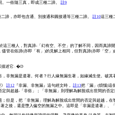
同。一俗隨三真，即成三種二諦。
註9
二諦，亦即包含通、別接通和圓接通等三種二諦。
註10
這三種
於這三種人，對真諦-「幻有空、不空」的了解不同，因而真諦
儘管在俗諦(亦即「有」)的見解上相同，但對真諦(亦即「空」
樣描述它
�D
：
俗，非無漏是遣著。何者？行人緣無漏生著，如緣滅生使。破其
經》
註12
『非漏、非無漏』這句經文時，
註13
把「漏」(煩惱)
否定與超越-「非俗」；「非無漏」則理解為解脫或出世間的否定
；但是，把「非無漏」理解為解脫或出世間的否定與超越，在智
遣著之後，還是墮入偏空的無漏之中。這即是「非漏是遣著」、