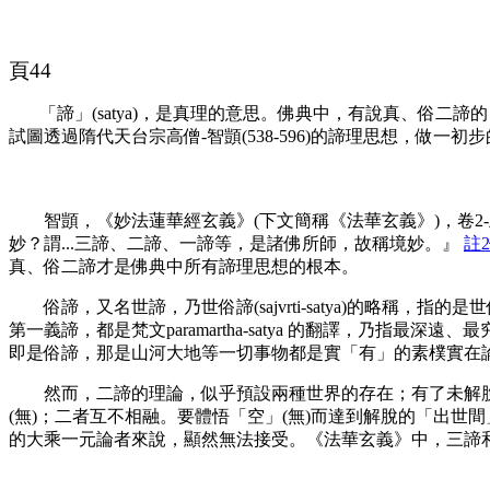
頁44
「諦」(
satya
)，是真理的意思。佛典中，有說真、俗二諦的
試圖透過隋代天台宗高僧-智顗(538-596)的諦理思想，做一初
智顗，《妙法蓮華經玄義》(下文簡稱《法華玄義》)，卷2
妙？謂...三諦、二諦、一諦等，是諸佛所師，故稱境妙。』
註2
真、俗二諦才是佛典中所有諦理思想的根本。
俗諦，又名世諦，乃世俗諦(
sa
j
v
r
ti-satya
)的略稱，指的是
第一義諦，都是梵文
param
a
rtha-satya
的翻譯，乃指最深遠、最究
即是俗諦，那是山河大地等一切事物都是實「有」的素樸實在論
然而，二諦的理論，似乎預設兩種世界的存在；有了未解脫
(無)；二者互不相融。要體悟「空」(無)而達到解脫的「出
的大乘一元論者來說，顯然無法接受。《法華玄義》中，三諦