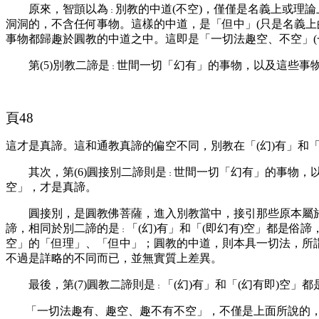
原來，智顗以為
別教的中道(不空)，僅僅是名義上或理
：
洞洞的，不含任何事物。這樣的中道，是「但中」(只是名義上
事物都歸趣於圓教的中道之中。這即是「一切法趣空、不空」(
第(5)別教二諦是
世間一切「幻有」的事物，以及這些事
：
頁48
這才是真諦。這和通教真諦的偏空不同，別教在「(幻)有」和「
其次，第(6)圓接別二諦則是
世間一切「幻有」的事物，以
：
空」，才是真諦。
圓接別，是圓教佛菩薩，進入別教當中，接引那些原本屬於
諦，相同於別二諦的是
「(幻)有」和「(即幻有)空」都是
：
空」的「但理」、「但中」；圓教的中道，則本具一切法，所
不過是詳略的不同而已，並無實質上差異。
最後，第(7)圓教二諦則是
「(幻)有」和「(幻有即)空
：
「一切法趣有、趣空、趣不有不空」，不僅是上面所說的，