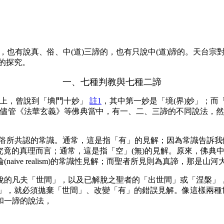
，也有說真、俗、中(道)三諦的，也有只說中(道)諦的。天台
步的探究。
一、七種判教與七種二諦
-上，曾說到「㙉門十妙」
註1
，其中第一妙是「境(界)妙」；
儘管《法華玄義》等佛典當中，有一、二、三諦的不同說法，然而
世俗所共認的常識。通常，這是指「有」的見解；因為常識告訴
竟的真理而言；通常，這是指「空」(無)的見解。原來，佛典
(
naive realism
)的常識性見解；而聖者所見則為真諦，那是山河大
的凡夫「世間」，以及已解脫之聖者的「出世間」或「涅槃」，
世間」，就必須拋棄「世間」、改變「有」的錯誤見解。像這樣兩
和一諦的說法，