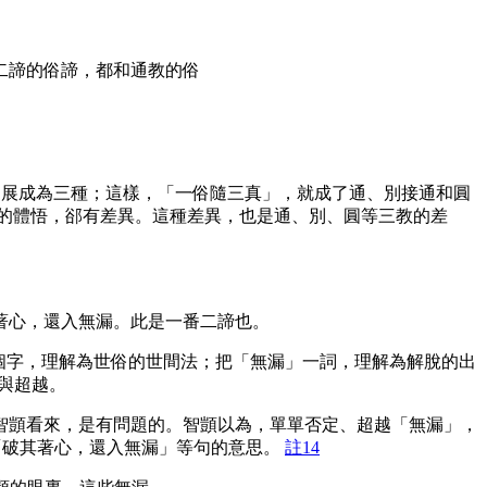
二諦的俗諦，都和通教的俗
開展成為三種；這樣，「一俗隨三真」，就成了通、別接通和圓
)的體悟，郤有差異。這種差異，也是通、別、圓等三教的差
著心，還入無漏。此是一番二諦也。
這個字，理解為世俗的世間法；把「無漏」一詞，理解為解脫的出
與超越。
顗看來，是有問題的。智顗以為，單單否定、超越「無漏」，
「破其著心，還入無漏」等句的意思。
註14