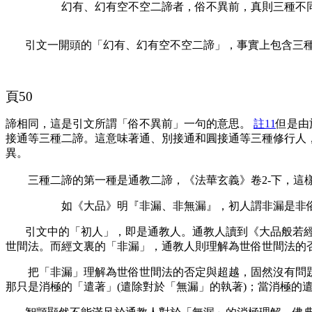
幻有、幻有空不空二諦者，俗不異前，真則三種不
引文一開頭的「幻有、幻有空不空二諦」，事實上包含三種
頁50
諦相同，這是引文所謂「俗不異前」一句的意思。
註11
但是由
接通等三種二諦。這意味著通、別接通和圓接通等三種修行人，
異。
三種二諦的第一種是通教二諦，《法華玄義》卷2-下，這
如《大品》明『非漏、非無漏』，初人謂非漏是非
引文中的「初人」，即是通教人。通教人讀到《大品般若
世間法。而經文裏的「非漏」，通教人則理解為世俗世間法的
把「非漏」理解為世俗世間法的否定與超越，固然沒有問題
那只是消極的「遣著」(遣除對於「無漏」的執著)；當消極的