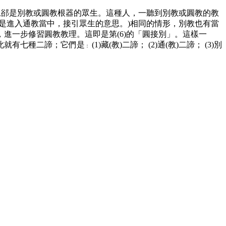
上郤是別教或圓教根器的眾生。這種人，一聽到別教或圓教的教
是進入通教當中，接引眾生的意思。)相同的情形，別教也有當
進一步修習圓教教理。這即是第(6)的「圓接別」。這樣一
此就有七種二諦；它們是
(1)藏(教)二諦； (2)通(教)二諦； (3)別
：