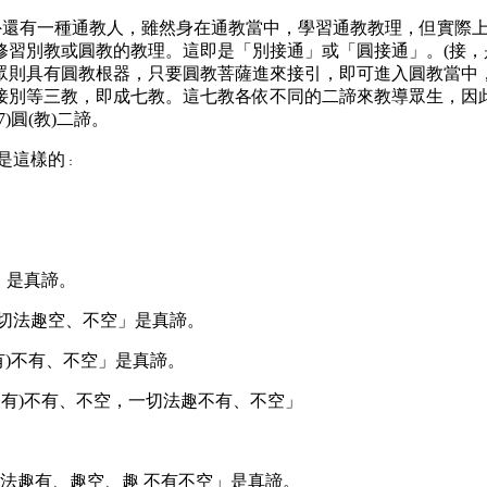
另外還有一種通教人，雖然身在通教當中，學習通教教理，但實際
修習別教或圓教的教理。這即是「別接通」或「圓接通」。(接，
則具有圓教根器，只要圓教菩薩進來接引，即可進入圓教當中，
接別等三教，即成七教。這七教各依不同的二諦來教導眾生，因
7)圓(教)二諦。
是這樣的
：
」是真諦。
切法趣空、不空」是真諦。
有)不有、不空」是真諦。
幻有)不有、不空，一切法趣不有、不空」
法趣有、趣空、趣
不有不空」是真諦。