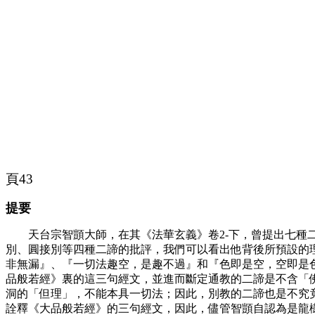
頁43
提要
天台宗智顗大師，在其《法華玄義》卷
2-
下，曾提出七種
別、圓接別等四種二諦的批評，我們可以看出他背後所預設的
非無漏』、『一切法趣空，是趣不過』和『色即是空，空即是
品般若經》裏的這三句經文，並進而斷定通教的二諦是不含「
洞的「但理」，不能本具一切法；因此，別教的二諦也是不究
詮釋《大品般若經》的三句經文，因此，儘管智顗自認為是龍