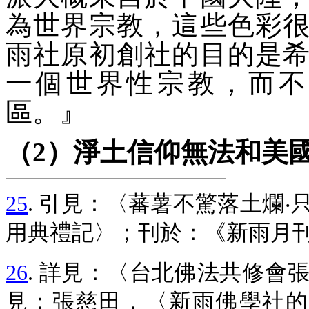
為世界宗教，這些色彩
雨社原初創社的目的是
一個世界性宗教，而不
區。
』
（2）淨土信仰無法和美
25
. 引見：〈蕃薯不驚落土爛
用典禮記〉；刊於：《新雨月刊》4
26
. 詳見：〈台北佛法共修會張
見：張慈田，〈新雨佛學社的