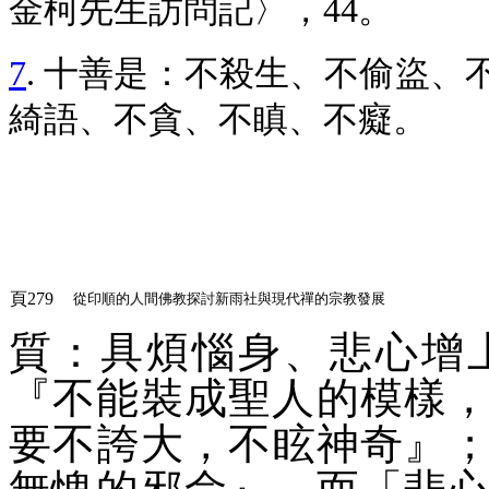
金柯先生訪問記〉，44。
7
. 十善是：不殺生、不偷盜
綺語、不貪、不瞋、不癡。
頁279
從印順的人間佛教探討新雨社與現代禪的宗教發展
質：具煩惱身、悲心增
『
不能裝成聖人的模樣
要不誇大，不眩神奇
』