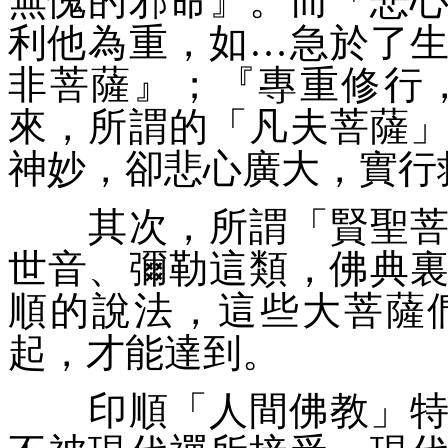
無愧的邪命
』。而「悲
利他為重，如…急於了
非菩薩
』；『
專重修行
來，所謂的「
凡夫菩薩
神妙，卻悲心廣大，實行
其次，所謂「
賢聖
世音、彌勒這類，佛典
順的說法，這些大菩薩
起，才能達到。
印順「
人間佛教
」