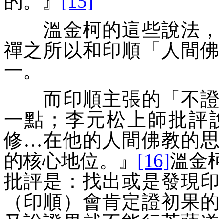
的。
』
[15]
溫金柯的這些說法，有
禪之所以和印順「
人間
一。
而印順主張的「
不
一點；李元松上師批評
修…在他的人間佛教的
的核心地位。
』
[16]
溫金
批評是：找出或是發現
（印順）會肯定證初果