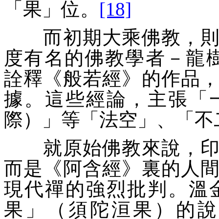
「
果
」位。
[18]
而初期大乘佛教，則以
度有名的佛教學者－龍
詮釋《般若經》的作品
據。這些經論，主張「
際）
」等「
法空
」、「
不
就原始佛教來說，印
而是《阿含經》裏的人
現代禪的強烈批判。溫
果
」（須陀洹果）的說