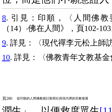
8
. 引見：印順，〈人間佛
（14）‧佛在人間》，頁102-10
9
. 詳見：〈現代禪李元松上師
10
. 詳見：〈佛教青年文教基金會
頁280
從印順的人間佛教探討新雨社與現代禪的宗教發展
潤生
」，以便救度眾生
[11