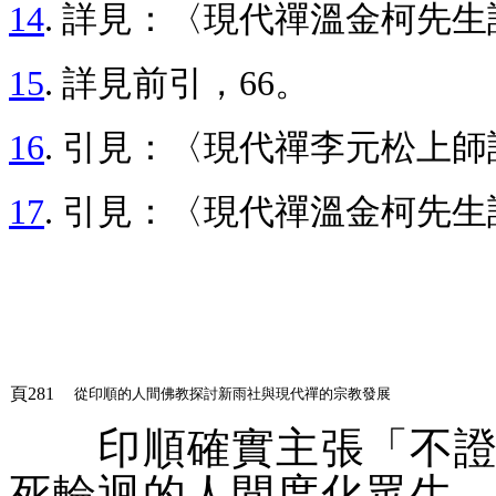
14
. 詳見：〈現代禪溫金柯先生
15
. 詳見前引，66。
16
. 引見：〈現代禪李元松上
17
. 引見：〈現代禪溫金柯先生
頁281
從印順的人間佛教探討新雨社與現代禪的宗教發展
印順確實主張「
不
死輪迴的人間度化眾生