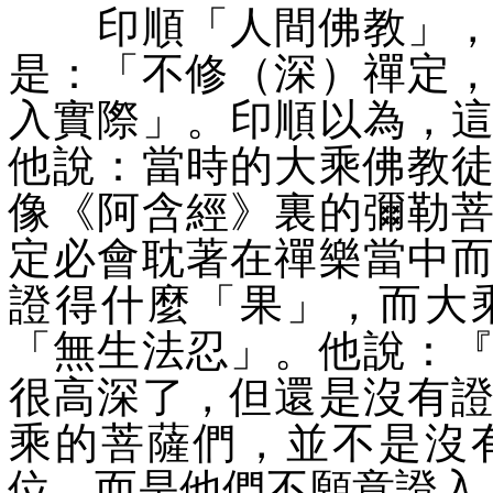
印順「
人間佛教
」
是：「
不修（深）禪定
入實際
」。印順以為，
他說：當時的大乘佛教
像《阿含經》裏的彌勒
定必會耽著在禪樂當中
證得什麼「
果
」，而大
「
無生法忍
」。他說：
很高深了，但還是沒有
乘的菩薩們，並不是沒
位，而是他們不願意證入