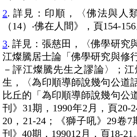
2
. 詳見：印順，〈佛法與
（14）‧佛在人間》，頁154-15
3
. 詳見：張慈田，〈佛學研
江燦騰居士論「佛學研究與修
－評江燦騰先生之謬論〉；江
生，〈為印順導師說幾句公道
比丘的「為印順導師說幾句公
刊》31期，1990年2月，頁20-2
20，21-24；《獅子吼》29卷7
刊》40期，199012月，頁18-2