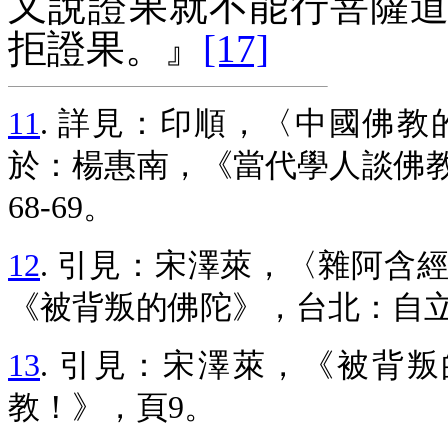
又說證果就不能行菩薩
拒證果。
』
[17]
11
. 詳見：印順，〈中國佛
於：楊惠南，《當代學人談佛教
68-69。
12
. 引見：宋澤萊，〈雜阿含
《被背叛的佛陀》，台北：自立晚
13
. 引見：宋澤萊，《被背
教！》，頁9。