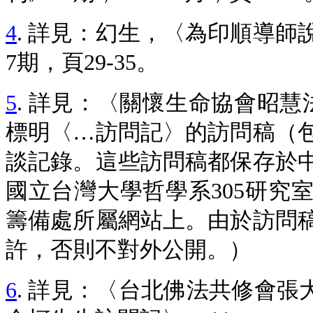
4
. 詳見：幻生，〈為印順導師
7期，頁29-35。
5
. 詳見：〈關懷生命協會昭慧
標明〈…訪問記〉的訪問稿（
談記錄。這些訪問稿都保存於
國立台灣大學哲學系305研究
籌備處所屬網站上。由於訪問
許，否則不對外公開。）
6
. 詳見：〈台北佛法共修會張