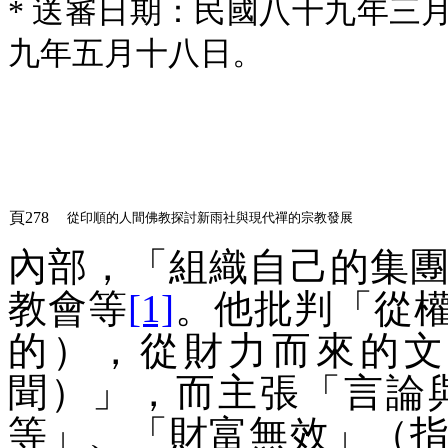
* 送審日期：民國八十九年三
九年五月十八日。
頁278
從印順的人間佛教探討新雨社與現代禪的宗教發展
內部，「
組織自己的集
教會等
[1]
。他批判「
從
的），從財力而來的文
聞）
」，而主張「
言論
等
」、「
財富無效
」（