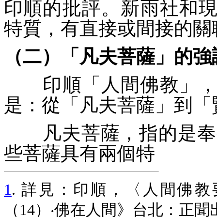
印順的批評。新雨社和
特質，有直接或間接的關
（二）「凡夫菩薩」的強
印順「
人間佛教
」
是：從「
凡夫菩薩
」到「
凡夫菩薩，指的是奉
些菩薩具有兩個特
1
. 詳見：印順，〈人間佛
（14）‧佛在人間》台北：正聞出版