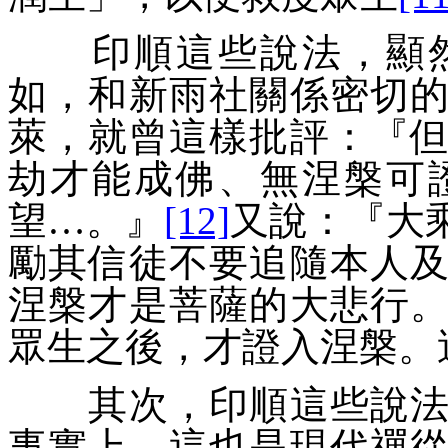
印順這些說法，顯然
如，和新雨社關係密切
萊，就曾這樣批評：『
劫才能成佛、無涅槃可
望…。
』
[12]
又說：『
大
勵其信徒不要追隨本人
涅槃才是菩薩的大悲行
眾生之後，才證入涅槃。
其次，印順這些說法，
事實上，這也是現代禪