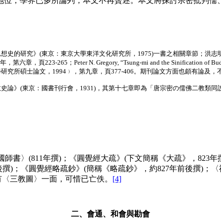
位，學界已多所論列，本文不再贅述。本文將探討宗密批判儒、
。
思想史的研究》(東京：東京大學東洋文化研究所，1975)一書之相關章節；
年，第六章，頁223-265；
Peter N. Gregory, “Tsung-mi and the Sinification of Bu
所碩士論文，1994﹚，第九章，頁377-406。期刊論文方面也頗有論及，
史論》(東京：國書刊行會，1931)，其第十七章即為「唐宗密の儒佛二教類
師書〉(811年撰)；《圓覺經大疏》(下文簡稱《大疏》，823年
撰)；《圓覺經略疏鈔》(簡稱《略疏鈔》，約827年前後撰)；〈
有〈三教圖〉一面，可惜已亡佚。
[4]
二、會通、和會與勘會