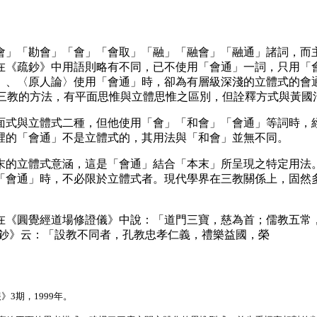
」「勘會」「會」「會取」「融」「融會」「融通」諸詞，而主
在《疏鈔》中用語則略有不同，已不使用「會通」一詞，只用「
」、〈原人論〉使用「會通」時，卻為有層級深淺的立體式的會
三教的方法，有平面思惟與立體思惟之區別，但詮釋方式與黃國
式與立體式二種，但他使用「會」「和會」「會通」等詞時，經
裡的「會通」不是立體式的，其用法與「和會」並無不同。
的立體式意涵，這是「會通」結合「本末」所呈現之特定用法。
「會通」時，不必限於立體式者。現代學界在三教關係上，固然
覺經道場修證儀》中說：「道門三寶，慈為首；儒教五常，仁最精；
)《疏鈔》云：「設教不同者，孔教忠孝仁義，禮樂益國，榮
3期，1999年。