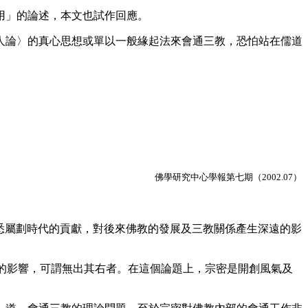
用」的論述，本文也試作回應。
論〉的真心思想或單以一般緣起法來會通三教，恐怕站在儒道
佛學研究中心學報第七期（2002.07）
，悉屬劃時代的貢獻，對後來佛教的發展及三教關係產生深遠的影
的影響，可謂無出其右者。在這個論題上，宗密是開創風氣及