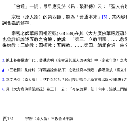
「會通」一詞，最早應見於《易．繫辭傳》云：「聖人有以
宗密〈原人論〉的第四節，題為「會通本末」
[5]
，其內容
詞含義的解釋。
宗密老師華嚴四祖澄觀(738-839)在其《大方廣佛華嚴經
也曾詳細論述五教之會通，他說：「第三、立教開宗，……教
乘始教；三終教；四頓教；五圓教。……第四、總相會通，曲分為二：
3
. 以上各書撰述年代，參洪志明《宗密及其原人論研究》中〈宗密年譜〉之考證，
4
. 〈三教圖〉見錄於〈禪源諸詮集都序〉之敦煌寫本殘卷，參潘重規《國立中
5
. 本文所引〈原人論〉，見T45.707c-710c (按此指台北新文豐出版公
6
. 見《大方廣佛華嚴經疏》卷三十一云：「今依論釋，初十句中，論以二門解釋：
頁151
宗密〈原人論〉三教會通平議