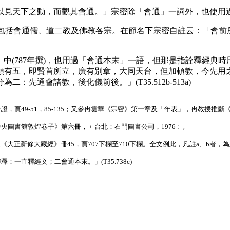
見天下之動，而觀其會通。」宗密除「會通」一詞外，也使用過
包括會通儒、道二教及佛教各宗。在節名下宗密自註云：「會前
疏》中(787年撰)，也用過「會通本末」一語，但那是指詮釋經典
類有五，即賢首所立，廣有別章，大同天台，但加頓教，今先用
先通會諸教，後化儀前後。」(T35.512b-513a)
頁49-51，85-135；又參冉雲華《宗密》第一章及「年表」，冉教授推斷《疏
央圖書館敦煌卷子》第六冊，﹙台北：石門圖書公司，1976﹚。
司印行之《大正新修大藏經》冊45，頁707下欄至710下欄。全文例此，凡註a、b者
一直釋經文；二會通本末。」(T35.738c)