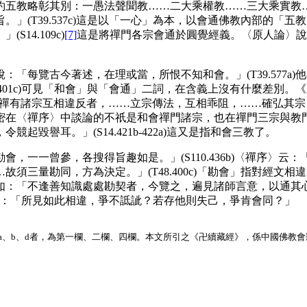
五教略彰其別：一愚法聲聞教……二大乘權教……三大乘實教…
」(T39.537c)這是以「一心」為本，以會通佛教內部的「
4.109c)
[7]
這是將禪門各宗會通於圓覺經義。〈原人論〉說
每覽古今著述，在理或當，所恨不知和會。」(T39.577a
.401c)可見「和會」與「會通」二詞，在含義上沒有什麼差別
：「禪有諸宗互相違反者，……立宗傳法，互相乖阻，……確弘其宗，
密在〈禪序〉中談論的不祇是和會禪門諸宗，也在禪門三宗與教
毀譽耳。」(S14.421b-422a)這又是指和會三教了。
一一曾參，各搜得旨趣如是。」(S110.436b)〈禪序〉云
須三量勘同，方為決定。」(T48.400c)「勘會」指對經文
「不逢善知識處處勘契者，今覽之，遍見諸師言意，以通其心，以絕
圖〉云：「所見如此相違，爭不詆訿？若存他則失己，爭肯會同？」
此，凡註a、b、d者，為第一欄、二欄、四欄。本文所引之《卍續藏經》，係中國佛教