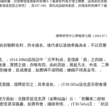
判攝依據，宗密將儒道兩家與習佛不了義者皆判為方便之權教，認為依此未能
道思想之研究》，頁347-349。黃氏此說頗有創意，但儒道與習佛不了義
佛學研究中心學報第七期（2002.07）
，不在於馳騁名利，所令揚名。後代者以道德孝義為名，不以官榮
S14.108d)這段話中「元亨利貞」是儒家「易」之四德；
無邊，實體之德，亦唯有四。由此四故，迥超凡夫、外道、二乘
而乃別修者，豈成佛道，如磨磚不成明鏡；鍊鐵不得真金等。」
儒釋皆宗之，其孝道矣。」(T39.505a)這也是宗密會通
方面如：北魏菩提流支譯《金剛仙論》云：「若爾者二經相
密意甚深義趣。如實和會，攝彼有情。」(T30.541a)又：「於語