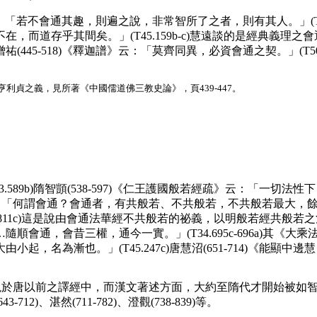
若不會通其趣，則遍之說，非常智所了之者，則有其人。」(T45.1
道存乎其間矣。」(T45.159b-c)慧遠談的是經典義理之會通
祐(445-518)《釋迦譜》云：「莫齊同異，必資會通之契。」(T5
利貞之義，見所著《中國儒道佛三教史論》，頁439-447。
3.589b)隋智顗(538-597)《仁王護國般若經疏》云：「一切法
：「何謂會通？會通者，有共般若、不共般若，不共般若最大，
11c)這是說由會通法華經不共般若的祕義，以明般若經共般若之淺
會通，會昔三權，通今一實。」(T34.695c-696a)其《
，名為漸也。」(T45.247c)唐慧沼(651-714)《能
於唐以前之譯經中，而漢文著述方面，大約至隋代才開始被如智顗、
2)、湛然(711-782)、澄觀(738-839)等。