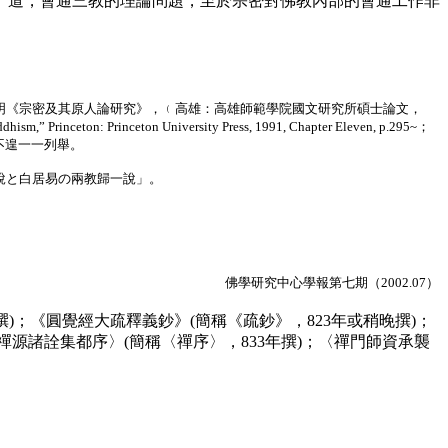
道，會通三教的理論問題，至於宗密對佛教內部的會通工作非
洪志明《宗密及其原人論研究》，﹙高雄：高雄師範學院國文研究所碩士論文，
ddhism,” Princeton: Princeton University Press, 1991, Chapter Eleven, p.295~
；
不遑一一列舉。
同說と白居易の兩教歸一說」。
佛學研究中心學報第七期（2002.07）
撰)；《圓覺經大疏釋義鈔》(簡稱《疏鈔》，823年或稍晚撰)；
禪源諸詮集都序〉(簡稱〈禪序〉，833年撰)；〈禪門師資承襲