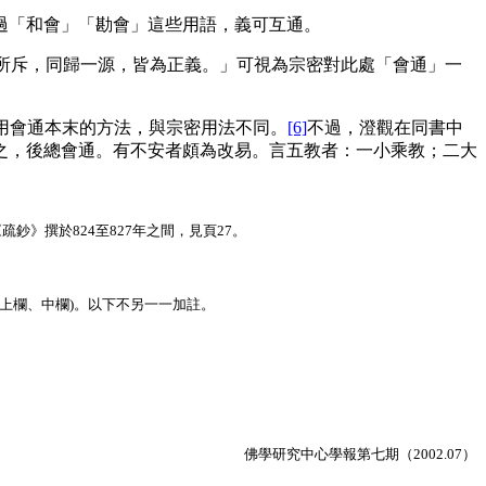
「和會」「勘會」這些用語，義可互通。
所斥，同歸一源，皆為正義。」可視為宗密對此處「會通」一
時用會通本末的方法，與宗密用法不同。
[6]
不過，澄觀在同書中
之，後總會通。有不安者頗為改易。言五教者：一小乘教；二大
鈔》撰於824至827年之間，見頁27。
，為上欄、中欄)。以下不另一一加註。
佛學研究中心學報第七期（2002.07）