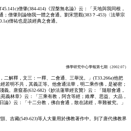
41c)僧肇(384-414)《涅槃無名論》云：「天地與我同根，
；僧肇則論物我一體之會通。劉宋慧觀(383？-453)〈法華宗
0.1a)僧祐也是談經典之會通。
佛學研究中心學報第七期（2002.07）
性下，二解釋，文三：一釋、二會通、三舉況。」(T33.266a)他把
餘經若明不共，其義正等。他會通法華，明二乘作佛，是祕密；
義。唐窺基(632-682)《妙法蓮華經玄贊》云：「隨順會通，
大乘法苑義林章》云：「三乘有教，阿含等經；維摩、思益、大品，
顯中邊慧日論》云：「十二分教，佛自會通，散在諸經，率難被究。」
吉藏(549-623)等人大量用於佛教著作中。到了唐代佛教界