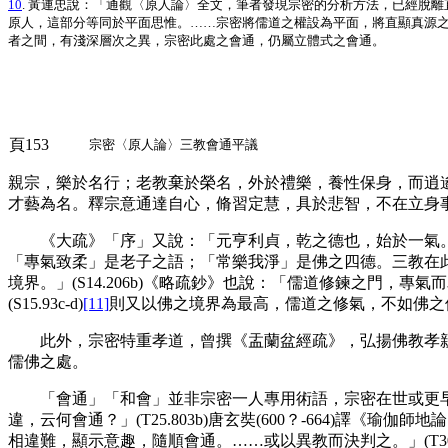
10
. 黃連忠說：「通觀〈原人論〉全文，筆者發現宗密的分析方法，已經脫
原人，這部分等同於平面思惟。……宗密將儒道之權設為平面，將直顯真源之實
者之間，有淺深層次之異，宗密此處之會通，仍屬立體式之會通。
頁153
宗密〈原人論〉三教會通平議
親宗，樂於名行；老教棄於榮名，外於禮樂，養性保身，而逍遙屏
才藝為名。釋宗意通達自心，脩習定慧，具於悲智，不在立身事業。
《大疏》「序」又說：「元亨利貞，乾之德也，始於一氣。常樂
「專氣致柔」是老子之語；「常樂我淨」是佛之四德。三教在
境界。」(S14.206b)《略疏鈔》也說：「儒道修鍊之門
(S15.93c-d)
[11]
則又以佛之境界為最高，儒道之修氣，不如佛之
此外，宗密特重孝道，曾撰《盂蘭盆經疏》，弘揚佛教孝親之義
儒佛之處。
「會通」「和會」並非宗密一人專用術語，宗密在世或更早
違，云何會通？」(T25.803b)唐玄奘(600？-664)譯
相違難，顯示意趣，隨順會通。……或以異教而決判之。」(T30.7