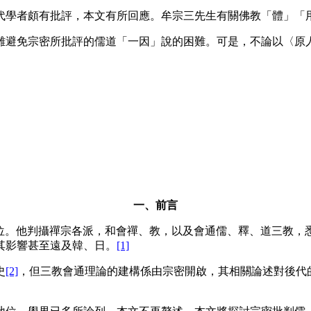
學者頗有批評，本文有所回應。牟宗三先生有關佛教「體」「
避免宗密所批評的儒道「一因」說的困難。可是，不論以〈原人
一、前言
的地位。他判攝禪宗各派，和會禪、教，以及會通儒、釋、道三教
其影響甚至遠及韓、日。
[1]
史
[2]
，但三教會通理論的建構係由宗密開啟，其相關論述對後代