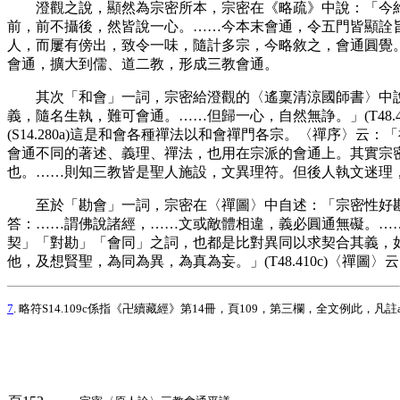
澄觀之說，顯然為宗密所本，宗密在《略疏》中說：「今約
前，前不攝後，然皆說一心。……今本末會通，令五門皆顯詮旨。
人，而屢有傍出，致令一味，隨計多宗，今略敘之，會通圓覺。」(S1
會通，擴大到儒、道二教，形成三教會通。
其次「和會」一詞，宗密給澄觀的〈遙稟清涼國師書〉中說：「
義，隨名生執，難可會通。……但歸一心，自然無諍。」(T48
(S14.280a)這是和會各種禪法以和會禪門各宗。〈禪序〉云
會通不同的著述、義理、禪法，也用在宗派的會通上。其實宗
也。……則知三教皆是聖人施設，文異理符。但後人執文迷理，令競起
至於「勘會」一詞，宗密在〈禪圖〉中自述：「宗密性好勘會，
答：……謂佛說諸經，……文或敵體相違，義必圓通無礙。……故
契」「對勘」「會同」之詞，也都是比對異同以求契合其義，如：
他，及想賢聖，為同為異，為真為妄。」(T48.410c)〈禪
7
. 略符S14.109c係指《卍續藏經》第14冊，頁109，第三欄，全文例