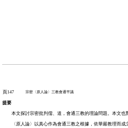
頁147
宗密〈原人論〉三教會通平議
提要
本文探討宗密批判儒、道，會通三教的理論問題。本文也對
〈原人論〉以真心作為會通三教之根據，依華嚴教理而成立