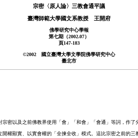
宗密〈原人論〉三教會通平議
臺灣師範大學國文系教授 王開府
佛學研究中心學報
第七期（2002.07）
頁147-183
©2002 國立臺灣大學文學院佛學研究中心
臺北市
宗密以及之前佛教界使用「會」「和會」「會通」等詞，作了
開權顯實、以實會權的「全揀全收」模式。這比宗密之前的三