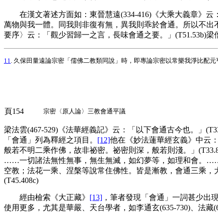
在漢文著述方面如：東晉慧遠(334-416)《大乘大義章》云：「
萬物與我一體。同我則非復有無，異我則乖於會通。所以不出不在，而
要序〉云：「觀少習歸一之言，長味會通之要。」(T51.53b)梁僧
11
. 久保田量遠論宗密「儒佛二教類同說」時，即專論宗密以常樂我淨比配元亨
頁154
宗密〈原人論〉三教會通平議
梁法雲(467-529)《法華經義記》云：「以下會通古今也。」(T3
「會通」列為釋經之項目。
[12]
他在《妙法蓮華經玄義》中云
般若不明二乘作佛，故非祕密。祕密則深，般若則淺。」(T33.8
……一切諸法無性無事，無生無滅，如幻夢等，如理和會。……隨順
空教；法花一乘、涅槃等說常住佛性。皆是漸教，會通三乘，大由小起
(T45.408c)
經由檢索《大正藏》
[13]
，筆者發現「會通」一詞甚少出現
使用更多，尤其是華嚴、天台學者，如李通玄(635-730)、法藏(643-71