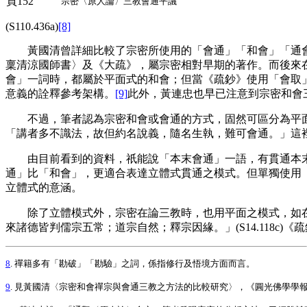
頁152
宗密〈原人論〉三教會通平議
(S110.436a)
[8]
黃國清曾詳細比較了宗密所使用的「會通」「和會」「通會
稟清涼國師書〉及《大疏》，屬宗密相對早期的著作。而後來
會」一詞時，都屬於平面式的和會；但當《疏鈔》使用「會取
意義的詮釋參考架構。
[9]
此外，黃連忠也早已注意到宗密和會
不過，筆者認為宗密和會或會通的方式，固然可區分為平面
「講者多不識法，故但約名說義，隨名生執，難可會通。」這
由目前看到的資料，祇能說「本末會通」一語，有貫通本末
通」比「和會」，更適合表達立體式貫通之模式。但單獨使用
立體式的意涵。
除了立體模式外，宗密在論三教時，也用平面之模式，如在《圓
來諸德皆判儒宗五常；道宗自然；釋宗因緣。」(S14.118c
8
. 禪籍多有「勘破」「勘驗」之詞，係指修行及悟境方面而言。
9
. 見黃國清〈宗密和會禪宗與會通三教之方法的比較研究〉，《圓光佛學學報》