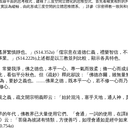
離直線平面的思考模式，建構了三度空間立體化的思惟型式。首先看權實相對的
設為縱軸，由此形成三度空間的立體思惟體系。」詳參《宗密禪教一致與和會儒
繁慎靜也。」(S14.352a)「儒宗意在道德仁義，禮樂智信
」(S14.222b)上述都是以三教並列比較，顯示各具特色。
我淨，佛之德也，本乎一心。專一氣而致柔；脩一心而成道。」(
此，看似平分秋色。但《疏鈔》釋此卻說：「佛德亦爾，雖無量
，專氣而為，要妙之義也。……佛果之德，既本乎一心，若不修一心
修心。
，疏文開宗明義即云：「始於混沌，塞乎天地，通人神，貫貴賤，
的年代，佛教界已大量使用它們。「會通」一詞的使用，在譯經
《瑜伽師地論》云：「菩薩為彼諸有情類，方便善巧，如理會通如是經中如來
54a)