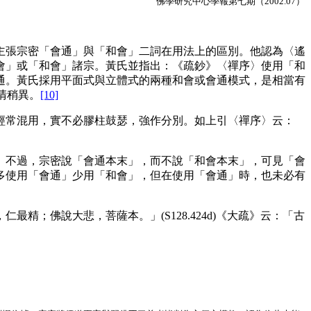
佛學研究中心學報第七期（2002.07）
張宗密「會通」與「和會」二詞在用法上的區別。他認為〈遙
會」或「和會」諸宗。黃氏並指出：《疏鈔》〈禪序〉使用「和
通。黃氏採用平面式與立體式的兩種和會或會通模式，是相當有
清稍異。
[10]
常混用，實不必膠柱鼓瑟，強作分別。如上引〈禪序〉云：
不過，宗密說「會通本末」，而不說「和會本末」，可見「會
多使用「會通」少用「和會」，但在使用「會通」時，也未必有
佛說大悲，菩薩本。」(S128.424d)《大疏》云：「古