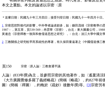
有關宗密判教及會通思想之淵源、時代背景、影響及歷史地
本文之重點。本文的論述以宗密〈原
＊送審日期：民國九十年三月四日；接受刊登日期：民國九十一年四月十日
1
. 宗密思想對後代的影響，中外學者論述頗多，如：鎌田茂雄《宗密教學の
1987﹚，第五章，頁539-569；冉雲華《宗密》，台北：東大圖書公司，1988
黃連忠《宗密禪教一致與和會儒道思想之研究》，﹙台北：淡江大學中國文學研究
2
. 三教關係之研究較早而系統性的專著，有久保田量遠著之《中國儒道佛三教
頁150
宗密〈原人論〉三教會通平議
人論〉(833年撰)為主，並參照宗密的其他著作，如〈遙稟清涼國
《大方廣圓覺修多羅了義經略疏》(簡稱《略疏》，約827年前後
圖〉(簡稱〈禪圖〉，約晚於《疏鈔》後數年撰)等。
[3]
宗密另