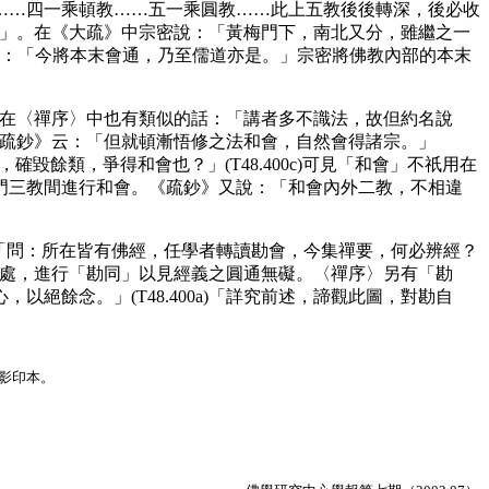
…四一乘頓教……五一乘圓教……此上五教後後轉深，後必收
五教」。在《大疏》中宗密說：「黃梅門下，南北又分，雖繼之一
：「今將本末會通，乃至儒道亦是。」宗密將佛教內部的本末
)他在〈禪序〉中也有類似的話：「講者多不識法，故但約名說
。《疏鈔》云：「但就頓漸悟修之法和會，自然會得諸宗。」
確毀餘類，爭得和會也？」(T48.400c)可見「和會」不祇用在
門三教間進行和會。《疏鈔》又說：「和會內外二教，不相違
：「問：所在皆有佛經，任學者轉讀勘會，今集禪要，何必辨經？
相違處，進行「勘同」以見經義之圓通無礙。〈禪序〉另有「勘
餘念。」(T48.400a)「詳究前述，諦觀此圖，對勘自
會影印本。