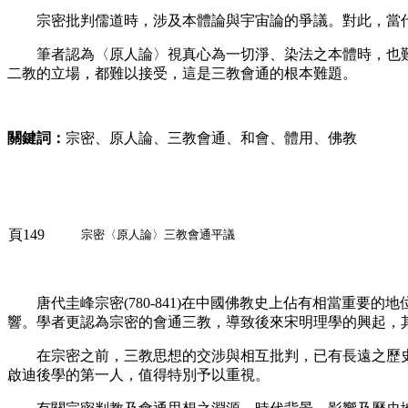
宗密批判儒道時，涉及本體論與宇宙論的爭議。對此，當代
筆者認為〈原人論〉視真心為一切淨、染法之本體時，也難
二教的立場，都難以接受，這是三教會通的根本難題。
關鍵詞：
宗密、原人論、三教會通、和會、體用、佛教
頁149
宗密〈原人論〉三教會通平議
唐代圭峰宗密(780-841)在中國佛教史上佔有相當重要
響。學者更認為宗密的會通三教，導致後來宋明理學的興起，
在宗密之前，三教思想的交涉與相互批判，已有長遠之歷
啟迪後學的第一人，值得特別予以重視。