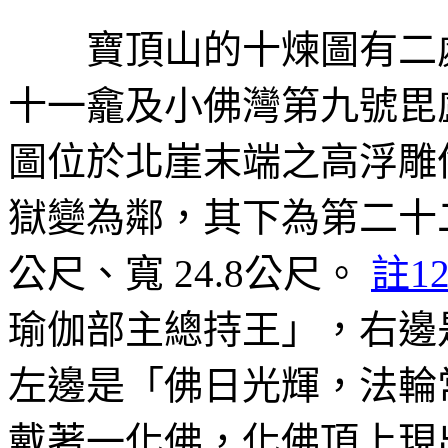
寶頂山的十煉圖有二處
十一龕及小佛灣第九號毘
圖位於北崖末端之高浮雕像
獄變為鄰，其下為第二十
公尺、寬
24.8
公尺。
註1
瑜伽部主總持王」，右邊
左邊是「佛日光輝，法輪
戴著一化佛，化佛頂上現