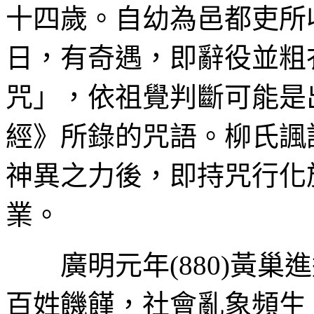
十四歲。自幼為邑都吏所
日，有奇遇，即辭役並粗
咒」，依祖覺判斷可能是
經》所錄的咒語。柳氏諷
神異之力後，即持咒行化
業。
廣明元年
(880)
黃巢進
百姓饑饉，社會亂象頻生