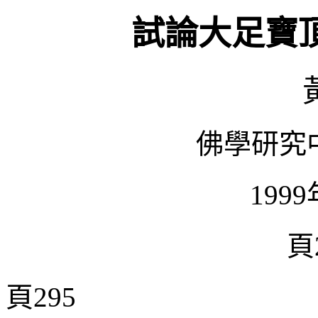
試論大足寶
佛學研究
199
頁2
頁295