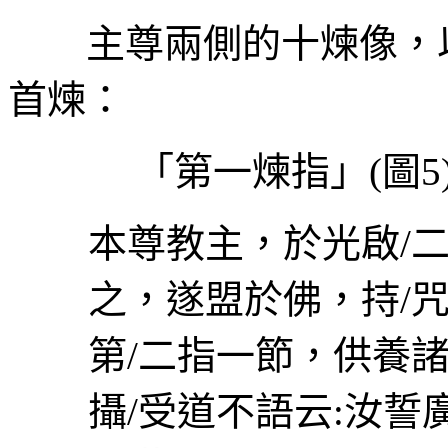
主尊兩側的十煉像，以
首煉：
「第一煉指」
(
圖
5
本尊教主，於光啟
/
之，遂盟於佛，持
/
第
/
二指一節，供養
攝
/
受道不語云
:
汝誓