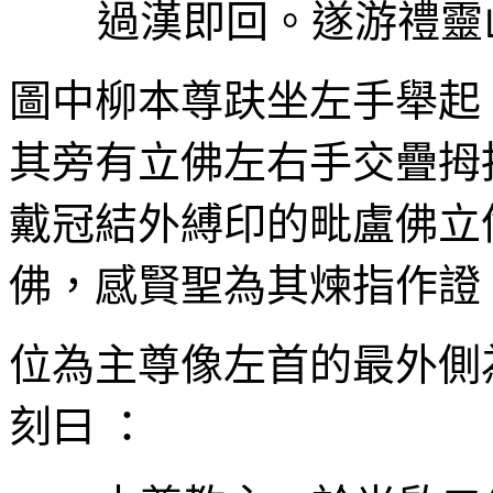
過漢即回。遂游禮靈
圖中柳本尊趺坐左手舉起
其旁有立佛左右手交疊拇
戴冠結外縛印的毗盧佛立
佛，感賢聖為其煉指作證
位為主尊像左首的最外側
刻曰
：