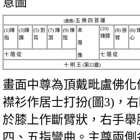
意圖
五 佛 四 菩 薩
(
龕檐
)
(10)
(1)煉
(3)煉
(5)
割
(7)
煉
(9)
煉
本
(8)
捨
(6)
煉膝
指
踝
耳
頂
陰
臂
心
尊
十 隨 從
七 隨 從
像
十 明 王 (第22龕)
畫面中尊為頂戴毗盧佛化
襟衫作居士打扮
(
圖
3)
，右
於膝上作斷臂狀，右手舉
四、五指彎曲。主尊兩側