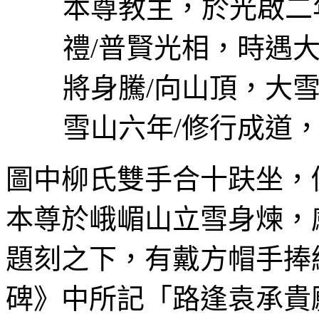
本尊教主，於光啟二
禮
/
普賢光相，時遇
將身騰
/
向山頂，大
雪山六年
/
修行成道
圖中柳氏雙手合十趺坐，
本尊於峨嵋山立雪身煉，
題刻之下，有戴方帽手捧
碑》中所記「路逢袁承貴