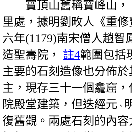
寶頂山舊稱寶峰山，
里處，據明劉畋人《重修
六年(1179)南宋僧人趙智
造聖壽院，
註4
範圍包括
主要的石刻造像也分佈於
主，現存三十一個龕窟，
院殿堂建築，但迭經元
、
復舊觀。兩處石刻的內容