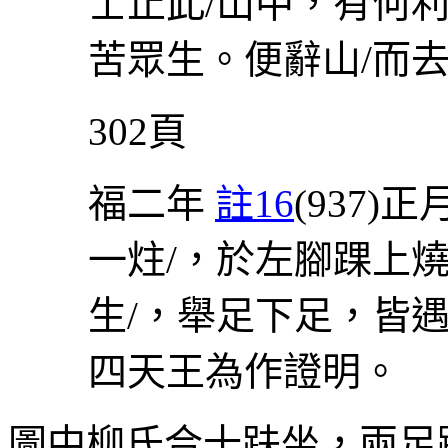
士止此
/
山中，有何
苦眾生。便辭山
/
而
302
頁
福二年
註
16
(937)
正
一炷
/
，於左腳踝上
生
/
，舉足下足，皆
四天王為作證明。
圖中柳氏合十趺坐，兩足