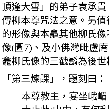
頂逢大雪」的弟子袁承貴
傳柳本尊咒法之意。另值
的形像與本龕其他柳氏像
像
(
圖7
)
、及小佛灣毗盧庵
龕柳氏像的三戳鬍為後世
「第三煉踝」，題刻曰：
本尊教主，宴坐峨嵋