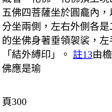
五佛四菩薩坐於圓龕內，
分坐兩側，左右外側各是
的坐佛身著垂領袈裟，左
「結外縛印」。
註13
由檐
佛應是瑜
頁300