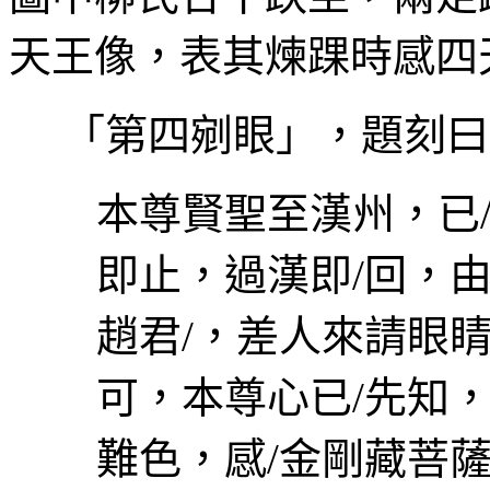
天王像，表其煉踝時感四
「第四剜眼」，題刻曰
本尊賢聖至漢州，已
即止，過漢即
/
回，
趙君
/
，差人來請眼
可，本尊心已
/
先知
難色，感
/
金剛藏菩