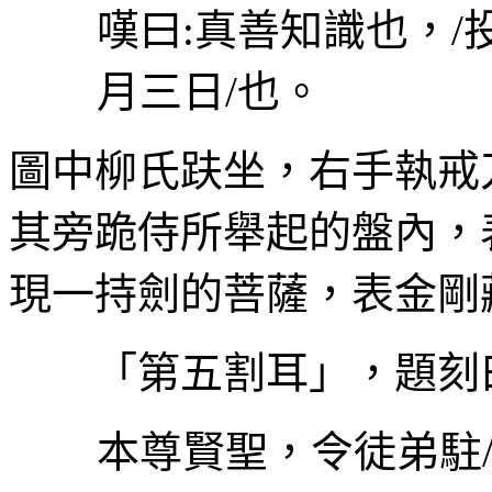
嘆曰
:
真善知識也，
/
月三日
/
也。
圖中柳氏趺坐，右手執戒
其旁跪侍所舉起的盤內，
現一持劍的菩薩，表金剛
「第五割耳」，題刻
本尊賢聖，令徒弟駐