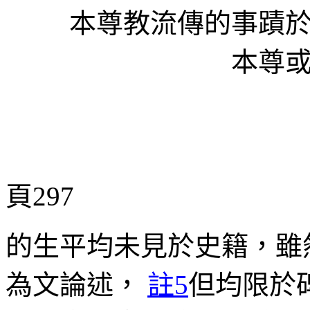
本尊教流傳的事蹟於佛
本尊
頁297
的生平均未見於史籍，雖
為文論述，
註5
但均限於