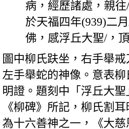
病，經歷諸處，親往
於天福四年
(939)
二月
佛，感浮丘大聖
/
，
圖中柳氏趺坐，右手舉戒
左手舉蛇的神像。意表柳
明證。題刻中「浮丘大聖
《柳碑》所記，柳氏割耳
為十六善神之一，《大慈