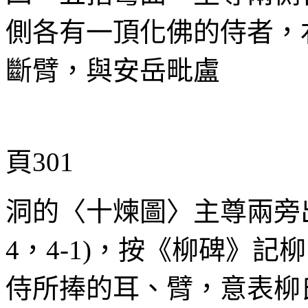
側各有一頂化佛的侍者，
斷臂，與安岳毗盧
頁301
洞的〈十煉圖〉主尊兩旁
4
，
4-1)
，按《柳碑》記柳
侍所捧的耳、臂，意表柳