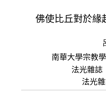
佛使比丘對於緣
南華大學宗教學
法光雜誌
法光雜