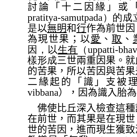
討論「十二因緣」或
prat
i
tya-samutpad
是
以
無明
和
行
作為前世因
為現世果；以
愛
、
取
、
因，以
生有
（uppatti-bh
樣形成
三世兩重因果。就
的苦果，所以苦因與苦果
二緣起的「識」支被
vi
bban
a
）
，因為識入胎為
佛使比丘深入檢查這種
在前世，而其果是在現世
世的苦因，進而現生獲致