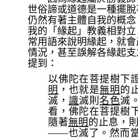
世俗諦或道德是一種擺脫
仍然有著主體自我的概念
我的「緣起」教義相對立
常用語來說明緣起，就會
情況，甚至誤解各緣起支
提到：
以佛陀在菩提樹下
明
，也就是
無明
的
滅，
識
滅則
名色
滅
看，佛陀在菩提樹
隨著
無明
的止息，
——也滅了。然而