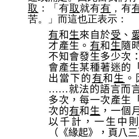
取
：「有
取
就有
有
，有
苦。」而這也正表示：
有
和
生
來自於
受
、
才產生。
有
和
生
隨
不知會發生多少次
會產生某種著迷的
出當下的
有
和
生
。
……
就法的語言而
多次，每一次產生
次的
有
和
生
，一個
以千計，一生中
（《緣起》，頁八三