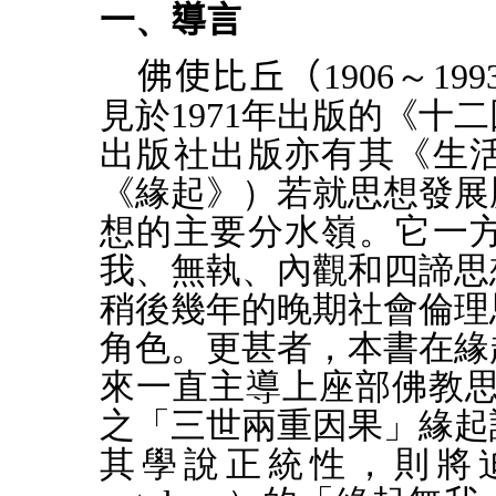
一、
導言
佛使比丘（
1906～
見於1971年出版的《十
出版社出版亦有其《生
《緣起》）若就思想發展
想的主要分水嶺。它一
我、無執、內觀和四諦思
稍後幾年的晚期社會倫理
角色。更甚者，本書在緣
來一直主導上座部佛教思想的
之「三世兩重因果」緣起
其學說正統性，則將迫