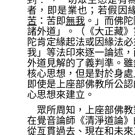
者，即是業也；若假因
苦
：苦即
無我
。
」而佛陀
諸外道
」。（《大正藏》
陀肯定緣起法或因緣法必
我」等法印來逐一論述，
外道見解的了義判準。雖
核心思想，但是對於身處
即使是上座部佛教所公認
心思想來建立。
眾所周知，上座部佛教
在覺音論師《清淨道論》
從亙貫過去、現在和未來