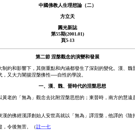
中國佛教人生理想論（二）
方立天
圓光新誌
第55期(2001.01)
頁5-13
第二節 涅槃觀念的演變和發展
制約和影響下，其側重點和內涵都發生了深刻的變化。漢、魏晉
代，又大力闡揚涅槃佛性──自性的學說。
一、漢、魏、晉時代的涅槃思想
黃老的「無為」觀念去比附涅槃思想的；東晉時，南方的慧遠是
漢的佛經漢譯創始人安世高就以「無為」譯涅槃，他譯的《陰
盡，令後無苦
。（
註一七