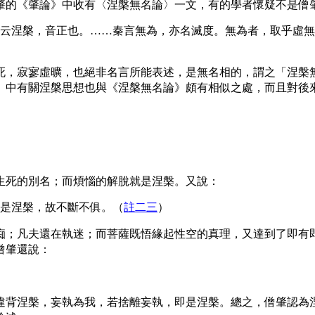
肇的《肇論》中收有〈涅槃無名論〉一文，有的學者懷疑不是僧
云涅槃，音正也。……秦言無為，亦名滅度。無為者，取乎虛無
死，寂寥虛曠，也絕非名言所能表述，是無名相的，謂之「涅槃
》中有關涅槃思想也與《涅槃無名論》頗有相似之處，而且對後
生死的別名；而煩惱的解脫就是涅槃。又說：
是涅槃，故不斷不俱
。（
註二三
）
痴；凡夫還在執迷；而菩薩既悟緣起性空的真理，又達到了即有
僧肇還說：
違背涅槃，妄執為我，若捨離妄執，即是涅槃。總之，僧肇認為