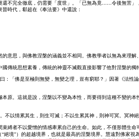
槃還不完全徹底，仍需要「度世」。「已無為竟……令後無苦」
東晉時代，郗超在《奉法要》中還說：
然的意思，與佛教涅槃的涵義並不相同。佛教學者以無為來理解
國傳統思想素養，傳統的神靈不滅觀直接影響了他對涅槃的獨特
曰：「佛是至極則無變，無變之理，豈有窮耶？」因著《法性論
極本原。這就是說，涅槃以不變為本性，而要得到這種不變的本
。不以情累其生，則生可滅；不以生累其神，則神可冥。冥神絕
間束縛者不以愛憎的情感牽累自己的生命。如此，不僅形體生命
（“絕境”）的超越境界，也就是最高的涅槃境界。慧遠對佛家視