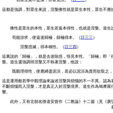
這都是強調，對眾生來說，涅槃佛性就是眾生本性，眾生不應
佛性是眾生的本性，眾生若返本得性，也就是涅槃。道生
苟能涉求，便返迷歸極，歸極得本
。（
註三三
）
涅槃惑滅，得本稱性
。（
註三四
）
這裏說的「歸極」，就是去迷除惑，悟見本性。「歸極」即「
槃。道生還強調得涅槃又不執著涅槃，他說：
既觀理得性，便應縛盡泥洹，若必以泥洹為貴而欲取之，
這是運用般若學中觀理論來論述涅槃與煩惱的不一不異。認為
不斷煩惱而入涅槃，才是真正入於涅槃境界。道生作為鳩摩羅
響。
此外，又有北朝名僧道安曾作《二教論》十二篇（見《廣弘