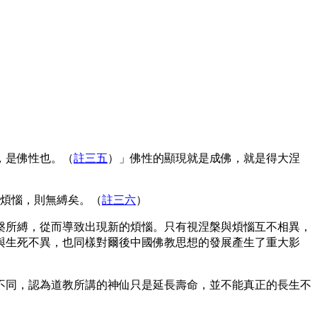
，是佛性也。（
註三五
）」佛性的顯現就是成佛，就是得大涅
煩惱，則無縛矣。
（
註三六
）
槃所縛，從而導致出現新的煩惱。只有視涅槃與煩惱互不相異，
與生死不異，也同樣對爾後中國佛教思想的發展產生了重大影
同，認為道教所講的神仙只是延長壽命，並不能真正的長生不
。