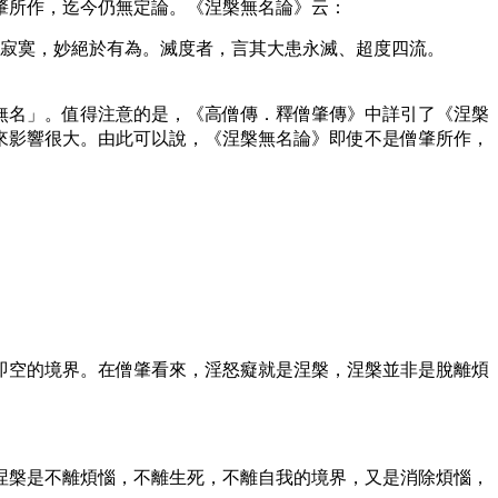
肇所作，迄今仍無定論。《涅槃無名論》云：
寂寞，妙絕於有為。滅度者，言其大患永滅、超度四流。
無名」。值得注意的是，《高僧傳．釋僧肇傳》中詳引了《涅槃
來影響很大。由此可以說，《涅槃無名論》即使不是僧肇所作，
即空的境界。在僧肇看來，淫怒癡就是涅槃，涅槃並非是脫離煩
涅槃是不離煩惱，不離生死，不離自我的境界，又是消除煩惱，