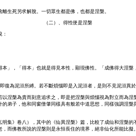
捨離生死另求解脫。一切眾生都是佛，也都是涅槃。
（二）、
得性便是涅槃
說：
得本」，「得本」也就是得見本性，顯現佛性。「成佛得大涅槃
即復為泥洹所縛。若不斷煩惱即是入泥洹者，是則不見泥洹異於
若以涅槃為貴而刻意追求之，即是把涅槃與煩惱視為對立而為涅
什的弟子，他和同窗僧肇同樣具有般若中道思想，同樣強調涅槃
明集》卷八），其中的《仙異涅槃》篇，比較了成仙和涅槃的不
老，而佛教所說的涅槃則是永恒長住的境界，絕非仙化所能比擬