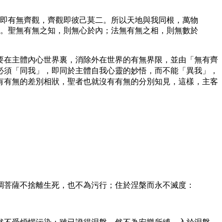
即有無齊觀，齊觀即彼己莫二。所以天地與我同根，萬物
。聖無有無之知，則無心於內；法無有無之相，則無數於
要在主體內心世界裏，消除外在世界的有無界限，並由「無有齊
必須「同我」，即同於主體自我心靈的妙悟，而不能「異我」，
有有無的差別相狀，聖者也就沒有有無的分別知見，這樣，主客
強調菩薩不捨離生死，也不為污行；住於涅槃而永不滅度：