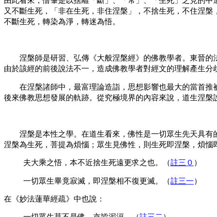
由此看來，僧肇是以捨離「斷」、「常」、「生死」之見的中
又不斷生死，「非在生死，非住涅槃」，不捨生死，不住涅槃
不斷生死，轉染為淨，轉迷為悟。
涅槃師是研習、弘傳《大般涅槃經》的佛教學者。東晉的法
由於該經的前後說法不一，造成佛教學者對經文的理解產生分
在涅槃諸師中，最富理論造詣，思想影響也最大的當首推被
後來佛教思想發展的軌跡。從究極境界的內容來說，道生涅槃
涅槃是本性之學。在道生看來，佛性是一切眾生先天具有的
涅槃為生死，菩提為煩惱；眾生見佛性，則生死即涅槃，煩惱
夫大乘之悟，本不近捨生死遠更求之也
。（
註三０
）
一切眾生畢竟寂滅，即涅槃相不復更滅
。（
註三一
）
在《妙法蓮華經疏》中也說：
一切眾生莫不是佛，亦皆泥洹
。（
註三二
）