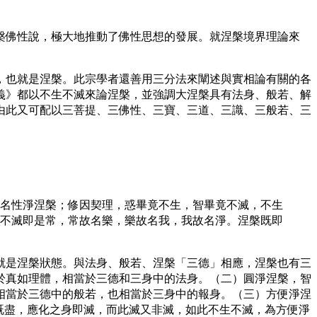
佛性說，極大地推動了佛性思想的發展。就涅槃境界理論來
也就是涅槃。此宗學者還善用三分法來闡述與實相論有關的各
義》都以不生不滅來論涅槃，並強調大涅槃具有法身、般若、解
由此又可配以三菩提、三佛性、三寶、三道、三識、三般若、三
名性淨涅槃；修因契理，惑畢竟不生，智畢竟不滅，不生
不滅即是常，常故名樂，樂故名我，我故名淨。涅槃既即
就是涅槃狀態。與法身、般若、涅槃「三德」相應，涅槃也有三
於真如理體，相當於三德和三身中的法身。（二）圓淨涅槃，智
相當於三德中的般若，也相當於三身中的報身。（三）方便淨涅
緣既盡，應化之身即滅，而此滅又非滅，如此不生不滅，為方便淨