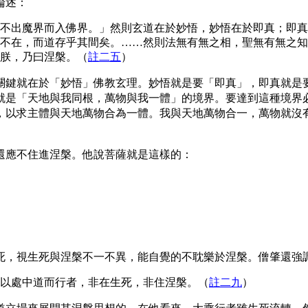
論述：
不出魔界而入佛界。」然則玄道在於妙悟，妙悟在於即真；即真
不在，而道存乎其間矣。……然則法無有無之相，聖無有無之知
朕，乃曰涅槃。
（
註二五
）
關鍵就在於「妙悟」佛教玄理。妙悟就是要「即真」，即真就是
就是「天地與我同根，萬物與我一體」的境界。要達到這種境界
，以求主體與天地萬物合為一體。我與天地萬物合一，萬物就沒
應不住進涅槃。他說菩薩就是這樣的：
惡死，視生死與涅槃不一不異，能自覺的不耽樂於涅槃。僧肇還
以處中道而行者，非在生死，非住涅槃
。（
註二九
）