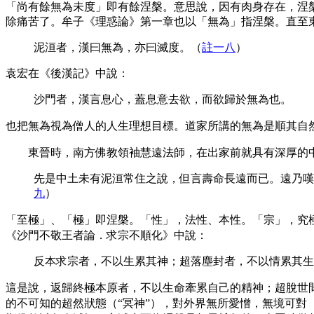
「尚有餘無為未度」即有餘涅槃。意思說，因有肉身存在，涅
除痛苦了。牟子《理惑論》第一章也以「無為」指涅槃。直至
泥洹者，漢曰無為，亦曰滅度
。（
註一八
）
袁宏在《後漢記》中說：
沙門者，漢言息心，蓋息意去欲，而欲歸於無為也
。
也把無為視為僧人的人生理想目標。道家所講的無為是順其自
東晉時，南方佛教領袖慧遠法師，在出家前就具有深厚的中
先是中土未有泥洹常住之說，但言壽命長遠而已。遠乃嘆
九
）
「至極」、「極」即涅槃。「性」，法性、本性。「宗」，究
《沙門不敬王者論．求宗不順化》中說：
反本求宗者，不以生累其神；超落塵封者，不以情累其生
這是說，返歸終極本原者，不以生命牽累自己的精神；超脫世
的不可知的超然狀態（“冥神”），對外界無所愛憎，無境可對