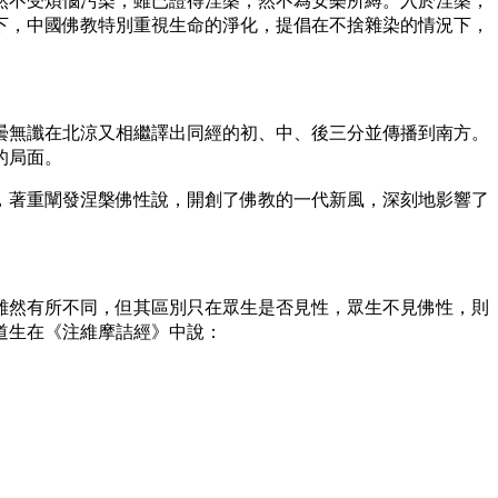
然不受煩惱污染；雖已證得涅槃，然不為安樂所縛。入於涅槃，
下，中國佛教特別重視生命的淨化，提倡在不捨雜染的情況下，
無讖在北涼又相繼譯出同經的初、中、後三分並傳播到南方。
的局面。
著重闡發涅槃佛性說，開創了佛教的一代新風，深刻地影響了
然有所不同，但其區別只在眾生是否見性，眾生不見佛性，則
道生在《注維摩詰經》中說：