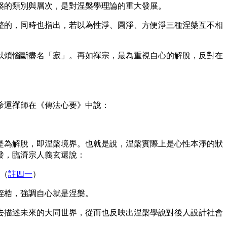
槃的類別與層次，是對涅槃學理論的重大發展。
的，同時也指出，若以為性淨、圓淨、方便淨三種涅槃互不相
煩惱斷盡名「寂」。再如禪宗，最為重視自心的解脫，反對在
希運禪師在《傳法心要》中說：
是為解脫，即涅槃境界。也就是說，涅槃實際上是心性本淨的狀
發，臨濟宗人義玄還說：
（
註四一
）
桎梏，強調自心就是涅槃。
描述未來的大同世界，從而也反映出涅槃學說對後人設計社會