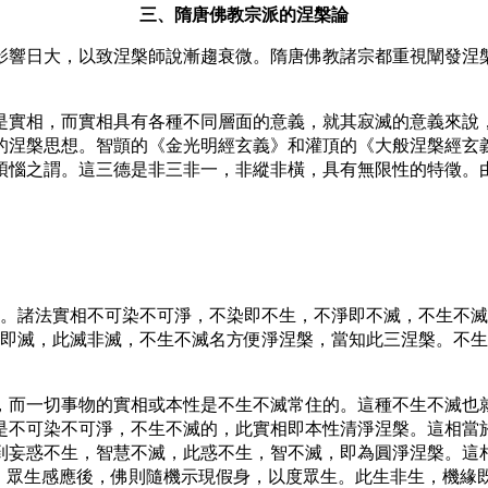
三、隋唐佛教宗派的涅槃論
響日大，以致涅槃師說漸趨衰微。隋唐佛教諸宗都重視闡發涅槃
實相，而實相具有各種不同層面的意義，就其寂滅的意義來說，
的涅槃思想。智顗的《金光明經玄義》和灌頂的《大般涅槃經玄
煩惱之謂。這三德是非三非一，非縱非橫，具有無限性的特徵。
。諸法實相不可染不可淨，不染即不生，不淨即不滅，不生不滅
即滅，此滅非滅，不生不滅名方便淨涅槃，當知此三涅槃。不生
，而一切事物的實相或本性是不生不滅常住的。這種不生不滅也
是不可染不可淨，不生不滅的，此實相即本性清淨涅槃。這相當
到妄惑不生，智慧不滅，此惑不生，智不滅，即為圓淨涅槃。這
），眾生感應後，佛則隨機示現假身，以度眾生。此生非生，機