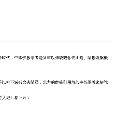
時代，中國佛教學者是側重以傳統觀念去比附、闡揚涅槃概
以神不滅觀念去闡釋，北方的僧肇則用般若中觀學說來解說，
持入經》卷下云：