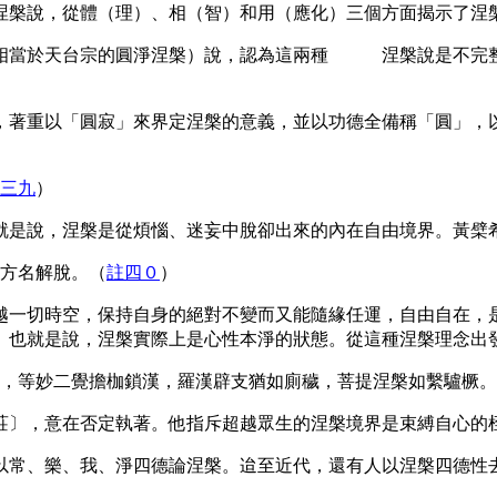
涅槃說，從體（理）、相（智）和用（應化）三個方面揭示了涅
當於天台宗的圓淨涅槃）說，認為這兩種 涅槃說是不完整
著重以「圓寂」來界定涅槃的意義，並以功德全備稱「圓」，以
三九
）
就是說，涅槃是從煩惱、迷妄中脫卻出來的內在自由境界。黃檗
方名解脫。
（
註四０
）
越一切時空，保持自身的絕對不變而又能隨緣任運，自由自在，
。也就是說，涅槃實際上是心性本淨的狀態。從這種涅槃理念出
，等妙二覺擔枷鎖漢，羅漢辟支猶如廁穢，菩提涅槃如繫驢橛
。
莊〕，意在否定執著。他指斥超越眾生的涅槃境界是束縛自心的
常、樂、我、淨四德論涅槃。迨至近代，還有人以涅槃四德性去