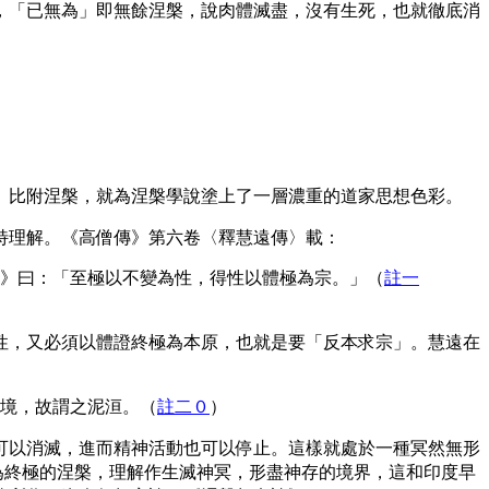
，「已無為」即無餘涅槃，說肉體滅盡，沒有生死，也就徹底消
、比附涅槃，就為涅槃學說塗上了一層濃重的道家思想色彩。
理解。《高僧傳》第六卷〈釋慧遠傳〉載：
》曰：「至極以不變為性，得性以體極為宗
。」（
註一
性，又必須以體證終極為本原，也就是要「反本求宗」。慧遠在
境，故謂之泥洹。（
註二０
）
可以消滅，進而精神活動也可以停止。這樣就處於一種冥然無形
為終極的涅槃，理解作生滅神冥，形盡神存的境界，這和印度早