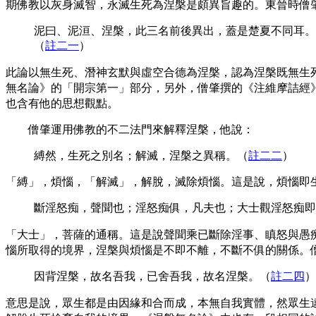
期佛教以灰身滅智，永滅生死為涅槃是頗異旨趣的。東晉時僧
泥曰、泥洹、涅槃，此三名前後異出，蓋是楚夏不同耳。
（
註二一
）
此論以無生死、潛神玄默與虛空合德為涅槃，認為涅槃既無生
無名論》的「開宗第一」部分，另外，僧肇撰的《注維摩詰經
也含有他的思想觀點。
僧肇運用佛教的不二法門來解釋涅槃，他說：
縛然，生死之別名；解滅，涅槃之異稱。
（
註二二
）
「縛」，煩惱，「解滅」，解脫，滅除煩惱。這是說，煩惱即
斷淫怒痴，聲聞也；淫怒痴俱，凡夫也；大士觀淫怒痴即
「大士」，菩薩的通稱。這是說聲聞乘已斷除淫事、瞋怒與愚
惱所取得的境界，涅槃與煩惱是不即不離，不斷不俱的關係。
因背涅槃，故名吾我，已舍吾我，故名涅槃。
（
註二四
）
意思是說，眾生都是由因緣和合而成，本無自我實體，然眾生