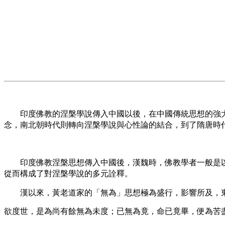
印度佛教的涅槃學說傳入中國以後，在中國傳統思想的強大
念，南北朝時代則轉向涅槃學說與心性論的結合，到了隋唐時
印度佛教涅槃思想傳入中國後，漢魏時，佛教學者一般是以
從而構成了對涅槃學說的多元詮釋。
漢以來，黃老道家的「無為」思想極為盛行，影響所及，東
欲度世，是為尚有餘無為未度；已無為竟，命已竟畢，便為苦