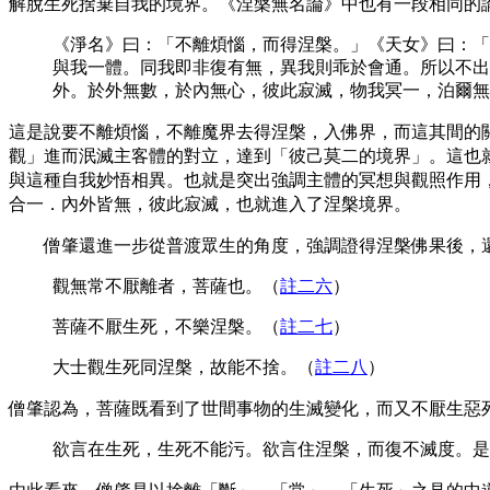
解脫生死捨棄自我的境界。《涅槃無名論》中也有一段相同的
《淨名》曰：「不離煩惱，而得涅槃。」《天女》曰：「
與我一體。同我即非復有無，異我則乖於會通。所以不出
外。於外無數，於內無心，彼此寂滅，物我冥一，泊爾無
這是說要不離煩惱，不離魔界去得涅槃，入佛界，而這其間的
觀」進而泯滅主客體的對立，達到「彼己莫二的境界」。這也
與這種自我妙悟相異。也就是突出強調主體的冥想與觀照作用
合一．內外皆無，彼此寂滅，也就進入了涅槃境界。
僧肇還進一步從普渡眾生的角度，強調證得涅槃佛果後，還
觀無常不厭離者，菩薩也
。（
註二六
）
菩薩不厭生死，不樂涅槃
。（
註二七
）
大士觀生死同涅槃，故能不捨
。（
註二八
）
僧肇認為，菩薩既看到了世間事物的生滅變化，而又不厭生
欲言在生死，生死不能污。欲言住涅槃，而復不滅度。是