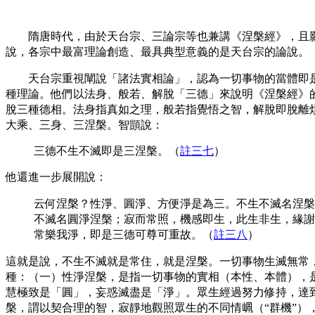
隋唐時代，由於天台宗、三論宗等也兼講《涅槃經》，且影
說，各宗中最富理論創造、最具典型意義的是天台宗的論說。
天台宗重視闡說「諸法實相論」，認為一切事物的當體即是
種理論。他們以法身、般若、解脫「三德」來說明《涅槃經》
脫三種德相。法身指真如之理，般若指覺悟之智，解脫即脫離
大乘、三身、三涅槃。智顗說：
三德不生不滅即是三涅槃
。（
註三七
）
他還進一步展開說：
云何涅槃？性淨、圓淨、方便淨是為三。不生不滅名涅槃
不滅名圓淨涅槃；寂而常照，機感即生，此生非生，緣謝
常樂我淨，即是三德可尊可重故。
（
註三八
）
這就是說，不生不滅就是常住，就是涅槃。一切事物生滅無常
種：（一）性淨涅槃，是指一切事物的實相（本性、本體），
慧極致是「圓」，妄惑滅盡是「淨」。眾生經過努力修持，達
槃，謂以契合理的智，寂靜地觀照眾生的不同情𡶺（“群機”