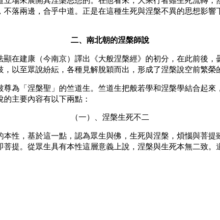
道立場來展開其涅槃思想的。在他看來，大乘行者雖生死流轉，
，不落兩邊，合乎中道。正是在這種生死與涅槃不異的思想影響
二、南北朝的涅槃師說
顯在建康（今南京）譯出《大般涅槃經》的初分，在此前後，曇
歧，以至眾說紛紜，各種見解脫穎而出，形成了涅槃說空前繁榮
尊為「涅槃聖」的竺道生。竺道生把般若學和涅槃學結合起來，
說的主要內容有以下兩點：
（一）、涅槃生死不二
本性，基於這一點，認為眾生與佛，生死與涅槃，煩惱與菩提雖
即菩提。從眾生具有本性這層意義上說，涅槃與生死本無二致。