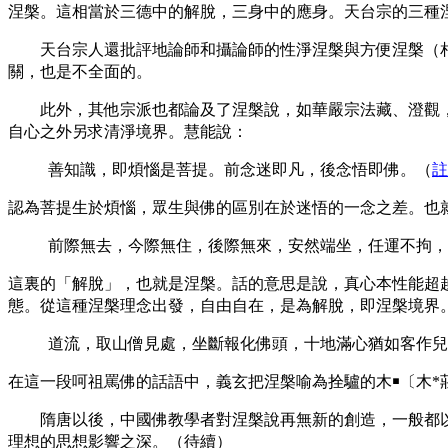
涅槃。這相當於三德中的解脫，三身中的應身。天台宗的三種
天台宗人還批評地論師和攝論師的性淨涅槃與方便涅槃（相
關，也是不全面的。
此外，其他宗派也都論及了涅槃說，如華嚴宗法藏、澄觀，
自心之外另求清淨境界。慧能說：
善知識，即煩惱是菩提。前念迷即凡，後念悟即佛
。（
註
認為菩提生於煩惱，眾生與佛的區別在於迷悟的一念之差。也
前際無去，今際無住，後際無來，安然端坐，任運不拘，
這裏的「解脫」，也就是涅槃。話的意思是說，真心本性能超
態。從這種涅槃理念出發，自由自在，是為解脫，即涅槃境界
道流，取山僧見處，坐斷報化佛頭，十地滿心猶如客作兒
在這一段呵祖罵佛的話語中，義玄把涅槃喻為拴驢的木
￭
〔木*
隋唐以後，中國佛教學者對涅槃說再無新的創造，一般都以
理想的思想影響之深。（待續）