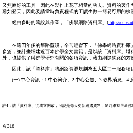
又無較好的工具，因此在製作上花了相當的功夫。資料的製作考量，也
難如登天，因此委請當時負責程式的工讀生做一簡易可用的檢
經由多時的籌設與作業，「佛學網路資料庫」(
http://ccbs.n
在這四年多的篳路藍縷，辛苦經營下，「佛學網路資料庫」
多篇，並計畫增建近百本佛學全文書籍，是以該「資料庫」堪
外，也提供了與佛學研究有關的各項資訊，藉由網際網路的方
因此，該「資料庫」將網路資源規劃為五大區二十服務項
(一) 中心資訊：1.中心簡介、2.中心公告、3.教界消息、4.
註4
：該「資料庫」從成立開放，可說是每天更新網路資料，隨時維持最新佛
頁318