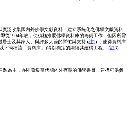
以廣泛收集國內外佛學文獻資料，建立系統化之佛學文獻資料
即從1994年底，便積極推展佛學資料庫的籌備工作，但因所需
居士及其家人、與許多大德的幫忙與支持 (
註2
) ，使得資料庫
下簡稱該「資料庫」)得以穩定的繼續其建構工程。 (
註3
)
建製為主，亦即蒐集當代國內外有關的佛學書目，建構可供參