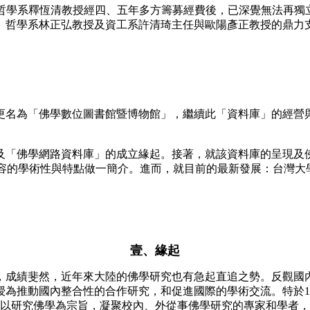
大哲學系釋恆清教授經四、五年多方籌募經費後，已深覺無法再獨
哲學系林正弘教授及資工系許清琦主任與歐陽彥正教授的鼎力支
更名為「佛學數位圖書館暨博物館」，繼續此「資料庫」的經營
「佛學網路資料庫」的成立緣起。接著，就該資料庫的呈現及佛
項內容的學術性與特點做一簡介。進而，就目前的最新發展：台灣
壹、緣起
成績斐然，近年來大陸的佛學研究也有急起直追之勢。反觀國內
為推動國內整合性的合作研究，和促進國際的學術交流。特於1
s, NTU )，其設立宗旨為：以研究佛學為宗旨，凝聚校內、外從事佛學研