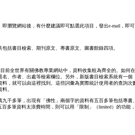
瀏覽網站後，有什麼建議即可點選此項目，發出e-mail，即
包括書目檢索、期刊原文、專書原文、圖書館錄四項。
，這應該是目前全世界有關佛教專業網站中，資料收集較為齊全的。
題名、作者、出處等檢索欄位。另外，新版書目檢索系統有一個
資料，就可以由這裡找到。這些詞彙為實際統計使用者的查詢次
資料。
九千多筆，出現有「佛性」兩個字的資料有五百多筆包括專書、
方式看五百多筆資料太浪費時間，則可以用「限制」（limited）