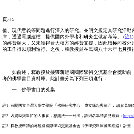
頁315
值、現代意義等問題進行深入的研究。並明文規定其研究活動
庫，透過電腦建檔，提供國內外學者和研究生做參考等。 (
註1
的經費頗大，又未獲得台大校方的經費支援，因此積極向校外民
的工作得以順利進行。之後，釋教授於在民國八十六年七月獲得
如前述，釋教授於接獲蔣經國國際學術交流基金會獎助前，即
考的佛學書目資料庫。此計畫分為下列三項進行：
一、佛學書目的蒐集
註1
: 有關國立台灣大學文學院「佛學研究中心」成立緣起與簡介， 請參見網
註2
: 因資助與幫忙的人很多，恕無法一一列出，詳細名單請參見網頁：
http:/
註3
: 釋教授申請的蔣經國國際學術交流基金會《佛學資料庫國際網路》計畫，