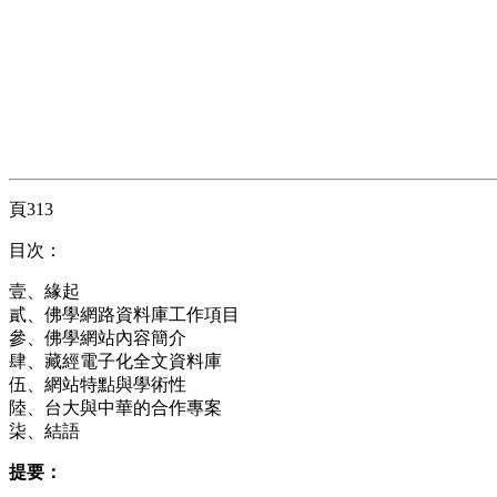
頁313
目次：
壹、緣起
貳、佛學網路資料庫工作項目
參、佛學網站內容簡介
肆、藏經電子化全文資料庫
伍、網站特點與學術性
陸、台大與中華的合作專案
柒、結語
提要：