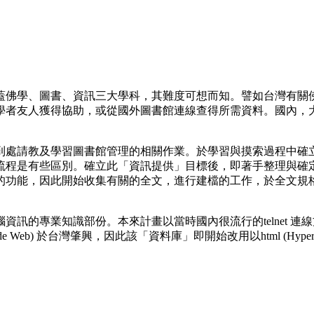
佛學、圖書、資訊三大學科，其難度可想而知。譬如台灣有關佛
學者友人獲得協助，或從國外圖書館連線查得所需資料。國內，
處請教及學習圖書館管理的相關作業。於學習與摸索過程中確立
流程是有些區別。確立此「資訊提供」目標後，即著手整理與確
的功能，因此開始收集有關的全文，進行建檔的工作，於全文規
。
業知識部份。本來計畫以當時國內很流行的telnet 連線方式 
b) 於台灣肇興，因此該「資料庫」即開始改用以html (Hyper Tex