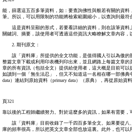
能，篩選這五百多筆資料，如：要查詢佛性與般若有關的資料
筆。所以，可以用限制的功能將檢索範圍縮小，以查詢到最符
這是資料呈顯的形式，若要看詳細的資料，則在該筆資料上
關鍵詞、摘要，該使用者可透過這些資訊大略瞭解文章內容，
2. 期刊原文：
該「資料庫」所提供的全文功能，是值得國人引以為傲的部
整篇文章下載或利用印表機列印出來，並且網路上每篇文章的
章的所有資訊（包括全文）提供給使用者，這大概是目前可以
如讀到一個「無生法忍」，但又不知道這一名相在哪一部佛典中出
data）連結到原始資料（primary data）（原典），
頁321
靠以後的工程師繼續努力。對於這麼多的資訊，如果有需要，可
該「資料庫」目前收錄了一千四百多筆全文。如果要從八、
庫的頻率很高，所以把英文文章全部也放這裏。此外，也可以