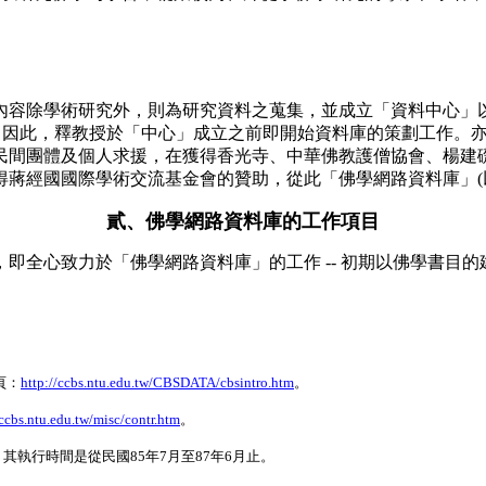
內容除學術研究外，則為研究資料之蒐集，並成立「資料中心」
) 因此，釋教授於「中心」成立之前即開始資料庫的策劃工作。亦
間團體及個人求援，在獲得香光寺、中華佛教護僧協會、楊建礎
蔣經國國際學術交流基金會的贊助，從此「佛學網路資料庫」(以
貳、佛學網路資料庫的工作項目
全心致力於「佛學網路資料庫」的工作 -- 初期以佛學書目的
頁：
http://ccbs.ntu.edu.tw/CBSDATA/cbsintro.htm
。
/ccbs.ntu.edu.tw/misc/contr.htm
。
其執行時間是從民國85年7月至87年6月止。