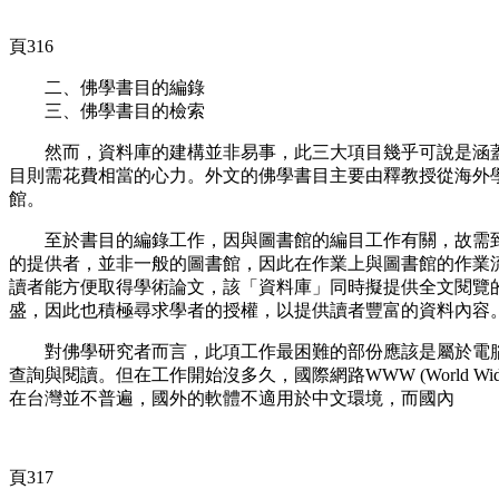
頁316
二、佛學書目的編錄
三、佛學書目的檢索
然而，資料庫的建構並非易事，此三大項目幾乎可說是涵蓋
目則需花費相當的心力。外文的佛學書目主要由釋教授從海外
館。
至於書目的編錄工作，因與圖書館的編目工作有關，故需到
的提供者，並非一般的圖書館，因此在作業上與圖書館的作業
讀者能方便取得學術論文，該「資料庫」同時擬提供全文閱覽
盛，因此也積極尋求學者的授權，以提供讀者豐富的資料內容
對佛學研究者而言，此項工作最困難的部份應該是屬於電腦資訊的專
查詢與閱讀。但在工作開始沒多久，國際網路WWW (World Wide We
在台灣並不普遍，國外的軟體不適用於中文環境，而國內
頁317