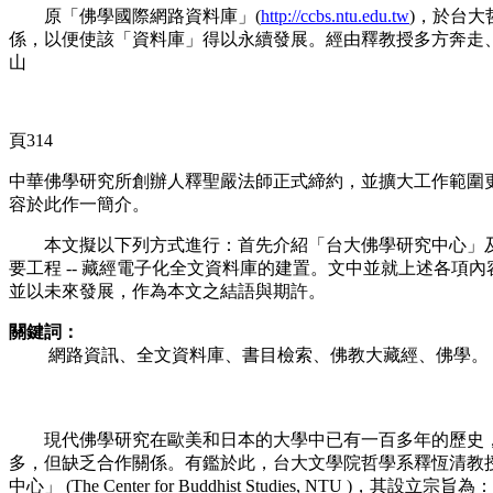
原「佛學國際網路資料庫」(
http://ccbs.ntu.edu.tw
)，於台
係，以便使該「資料庫」得以永續發展。經由釋教授多方奔走、
山
頁314
中華佛學研究所創辦人釋聖嚴法師正式締約，並擴大工作範圍
容於此作一簡介。
本文擬以下列方式進行：首先介紹「台大佛學研究中心」及
要工程 -- 藏經電子化全文資料庫的建置。文中並就上述各
並以未來發展，作為本文之結語與期許。
關鍵詞：
網路資訊、全文資料庫、書目檢索、佛教大藏經、佛學。
現代佛學研究在歐美和日本的大學中已有一百多年的歷史，
多，但缺乏合作關係。有鑑於此，台大文學院哲學系釋恆清教授
中心」 (The Center for Buddhist Studie