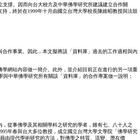
立支撐。因而向台大校方及中華佛學研究所建議建立合作關
持，終於在1999年十月由國立台灣大學校長陳維昭教授與法鼓
與合作事業。因此，本文擬將該「資料庫」過去的工作過程與內
學網站內容做一簡介。此外，並介紹目前正在進行的另一項重
大學與中華佛學研究所有關該「資料庫」的合作專案做一說明；
，從事佛學及其相關學科之研究的學者，雖有七、八十人之
995年春與台大多位教授，成立國立台灣大學文學院「佛學研究
究的專家和學者，藉由現代學術研究的方法，對佛學之特質、流變、潛在價