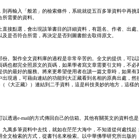
，則再輸入「般若」的檢索條件，系統就從五百多筆資料中再挑
合所需要的資料。
直接點選，會出現該筆書目的詳細資料，有題名、作者、出處、
以及是否符合所需，再決定是否到圖書館去取得原文。
份。製作全文資料庫的過程是非常辛苦的。全文的提供，可以讓
頁碼也都完全照原文的頁碼，如果學者寫文章需要引文時，不必
提供的最好的服務。將來更希望使用者在讀一篇文章時，如果有
現過，可藉由連結的功能到大正藏看到名相的原典出處，然後可再
再從原始資料（《大正藏》）連結到二手資料，這是科技美妙的地方，這樣
以透過e-mail的方式傳回自己的信箱。其他有關英文的資
九萬多筆資料中去找，就如在茫茫大海中，不知道從何處找起；
用全文檢索的方式，從書刊名來檢索。以中華佛學研究所出版的