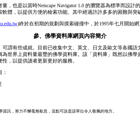
是以當時Netscape Navigator 1.0 的瀏覽器為標
索軟體，以提供方便的檢索功能。其中經過許許多多的困難與突
tu.edu.tw
)終於在初期的規劃與摸索碰撞中，於1995年七月開始網
參、佛學資料庫網頁內容簡介
可謂有些成就。目前已收集中文、英文、日文及歐文等各國語文
稱為世界上資料量最豐的佛學資料庫。該「資料庫」既然以佛學
便性，以提供讀者更新更好的服務。
目：
意
學資訊，努力不懈毫無歇息，這點可說是該單位令人敬佩的地方。