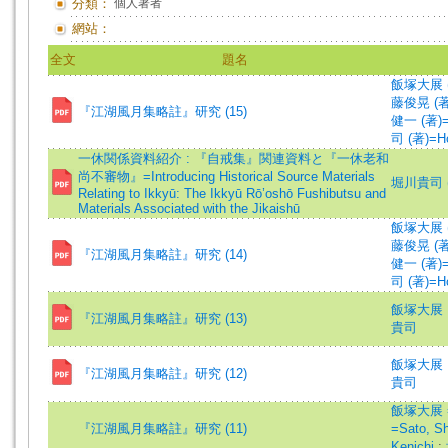
分類：
個人著者
網站：
全文
題名
飯塚大展 (著)
藤俊晃 (著)=
『江湖風月集略註』研究 (15)
健一 (著)=Hi
司 (著)=Hor
一休関係資料紹介 : 『自戒集』関連資料と『一休老和
尚不審物』=Introducing Historical Source Materials
堀川貴司 (著)
Relating to Ikkyū: The Ikkyū Rō’oshō Fushibutsu and
Materials Associated with the Jikaishū
飯塚大展 (著)
藤俊晃 (著)=
『江湖風月集略註』研究 (14)
健一 (著)=Hi
司 (著)=Hor
飯塚大展
『江湖風月集略註』研究 (13)
貴司
飯塚大展
『江湖風月集略註』研究 (12)
貴司
飯塚大展 =I
『江湖風月集略註』研究 (11)
=Sato, S
Kenichi
;