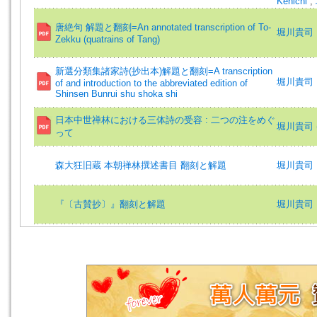
Kenichi
;
唐絶句 解題と翻刻=An annotated transcription of To-
堀川貴司
Zekku (quatrains of Tang)
新選分類集諸家詩(抄出本)解題と翻刻=A transcription
堀川貴司
of and introduction to the abbreviated edition of
Shinsen Bunrui shu shoka shi
日本中世禅林における三体詩の受容 : 二つの注をめぐ
堀川貴司 
って
森大狂旧蔵 本朝禅林撰述書目 翻刻と解題
堀川貴司
『〔古賛抄〕』翻刻と解題
堀川貴司