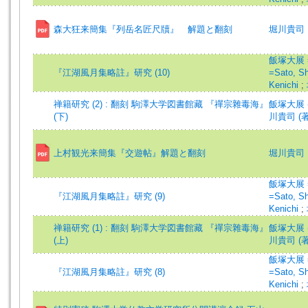
森大狂来簡集『列岳名匠尺牘』 解題と翻刻
堀川貴司
飯塚大展 =I
『江湖風月集略註』研究 (10)
=Sato, S
Kenichi
;
禅籍研究 (2) : 翻刻 駒澤大学図書館藏 『禪宗雜毒海』
飯塚大展 (著)
(下)
川貴司 (著)=
上村観光来簡集『交遊帖』解題と翻刻
堀川貴司
飯塚大展 =I
『江湖風月集略註』研究 (9)
=Sato, S
Kenichi
;
禅籍研究 (1) : 翻刻 駒澤大学図書館藏 『禪宗雜毒海』
飯塚大展 (著)
(上)
川貴司 (著)=
飯塚大展 =I
『江湖風月集略註』研究 (8)
=Sato, S
Kenichi
;