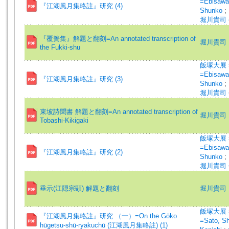
=Ebisawa
『江湖風月集略註』研究 (4)
Shunko
;
堀川貴司 =H
『覆簣集』解題と翻刻=An annotated transcription of
堀川貴司
the Fukki-shu
飯塚大展 =I
=Ebisawa
『江湖風月集略註』研究 (3)
Shunko
;
堀川貴司 =H
東坡詩聞書 解題と翻刻=An annotated transcription of
堀川貴司
Tobashi-Kikigaki
飯塚大展 =I
=Ebisawa
『江湖風月集略註』研究 (2)
Shunko
;
堀川貴司 =H
垂示(江隠宗顕) 解題と翻刻
堀川貴司
飯塚大展 =I
『江湖風月集略註』研究 （一）=On the Gōko
=Sato, S
hūgetsu-shū-ryakuchū (江湖風月集略註) (1)