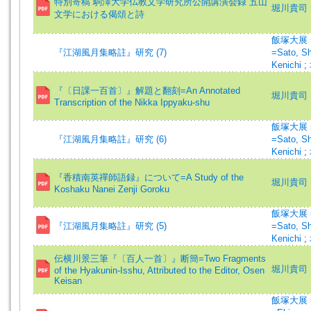
特別寄稿 駒澤大学仏教文学研究所公開講演会録 五山
堀川貴司
文学における偈頌と詩
飯塚大展 =I
『江湖風月集略註』研究 (7)
=Sato, S
Kenichi
;
『〔日課一百首〕』解題と翻刻=An Annotated
堀川貴司
Transcription of the Nikka Ippyaku-shu
飯塚大展 =I
『江湖風月集略註』研究 (6)
=Sato, S
Kenichi
;
『香積南英禪師語録』について=A Study of the
堀川貴司
Koshaku Nanei Zenji Goroku
飯塚大展 =I
『江湖風月集略註』研究 (5)
=Sato, S
Kenichi
;
伝横川景三筆『〔百人一首〕』断簡=Two Fragments
堀川貴司
of the Hyakunin-Isshu, Attributed to the Editor, Osen
Keisan
飯塚大展 =I