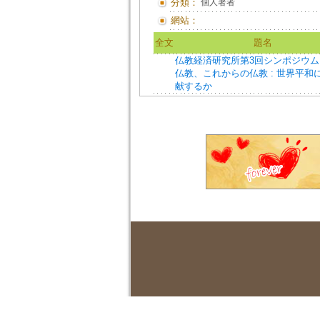
分類：
個人著者
網站：
全文
題名
仏教経済研究所第3回シンポジウム
仏教、これからの仏教 : 世界平和
献するか