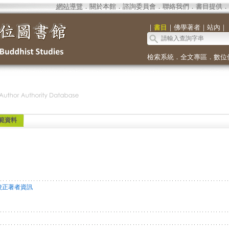
網站導覽
．
關於本館
．
諮詢委員會
．
聯絡我們
．
書目提供
．
｜
書目
｜
佛學著者
｜
站內
｜
檢索系統
．
全文專區
．
數位
範資料
校正著者資訊