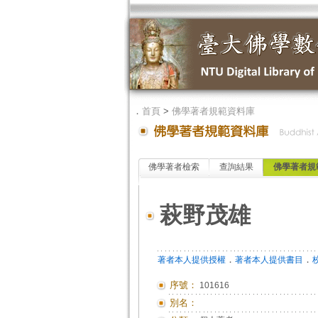
．
首頁
>
佛學著者規範資料庫
佛學著者檢索
查詢結果
佛學著者規
萩野茂雄
．
．
著者本人提供授權
著者本人提供書目
序號：
101616
別名：