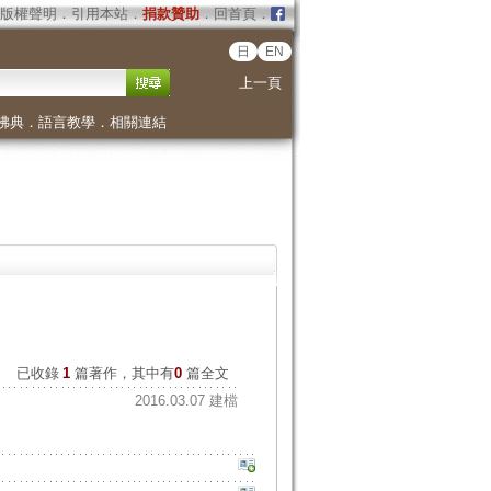
版權聲明
．
引用本站
．
捐款贊助
．
回首頁
．
日
EN
上一頁
佛典
．
語言教學
．
相關連結
已收錄
1
篇著作，其中有
0
篇全文
2016.03.07 建檔