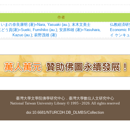
作者
 いまの
奈良康明 (著)=Nara, Yasuaki (au.)
;
末木文美士
仏教経済研究=Jo
にどう貢
(著)=Sueki, Fumihiko (au.)
;
安原和雄 (著)=Yasuhara,
Economic
Kazuo (au.)
;
萩野茂雄 (著)
イ ケンキ
臺灣大學
文學院佛學研究中心
．
臺灣大學數位人文研究中心
National Taiwan University Library © 1995 - 2026. All rights reserved
doi:10.6681/NTURCDH.DB_DLMBS/Collection