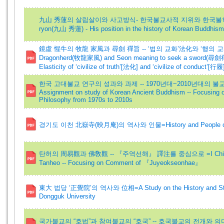
九山 秀蓮의 살림살이와 사고방식- 한국불교사적 지위와 한국불학사적 위상=L
ryon(九山 秀蓮) - His position in the history of Korean Buddhism
鏡虛 惺牛의 牧龍 家風과 尋劍 禪旨 -- ‘법의 교화’法化와 ‘행의 교화’行
Dragonherd(牧龍家風) and Seon meaning to seek a sword(尋劍禪旨
Elasticity of ‘civilize of truth’[法化] and ‘civilize of conduct’[行履
한국 고대불교 연구의 성과와 과제 -- 1970년대~2010년대의 불교
Assignment on study of Korean Ancient Buddhism -- Focusing o
Philosophy from 1970s to 2010s
경기도 이천 北嶽寺(映月庵)의 역사와 인물=History and People of Buk
탄허의 周易觀과 佛敎觀 -- 『주역선해』 譯注를 중심으로 =I Ching Viewp
Tanheo -- Focusing on Comment of 『Juyeokseonhae』
東大 법당 ‘正覺院’의 역사와 位相=A Study on the History and Status
Dongguk University
국가불교의 “호법”과 참여불교의 “호국” -- 호국불교의 전개와 의미=“Buddha