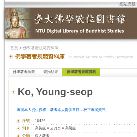
網站導覽
．
首頁
>
佛學著者規範資料庫
佛學著者檢索
查詢結果
佛學著者規範資料
Ko, Young-seop
．
．
著者本人提供授權
著者本人提供書目
校正著者資訊
序號：
10426
別名：
高英燮
=
고영섭
=
高榮燮
分類：
個人著者