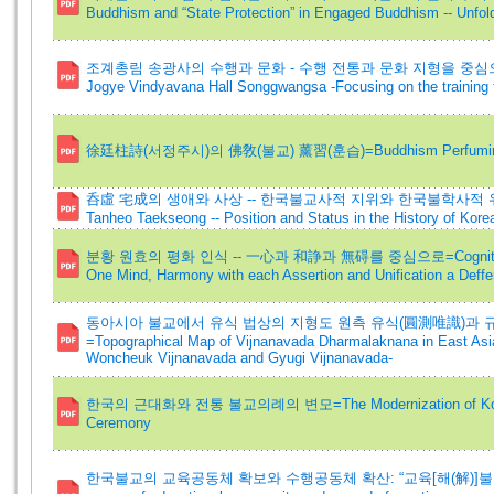
Buddhism and “State Protection” in Engaged Buddhism -- Unfol
조계총림 송광사의 수행과 문화 - 수행 전통과 문화 지형을 중심으로=A Study
Jogye Vindyavana Hall Songgwangsa -Focusing on the training tr
徐廷柱詩(서정주시)의 佛敎(불교) 薰習(훈습)=Buddhism Perfuming 
呑虛 宅成의 생애와 사상 -- 한국불교사적 지위와 한국불학사적 위상=A Stud
Tanheo Taekseong -- Position and Status in the History of Kor
분황 원효의 평화 인식 -- 一心과 和諍과 無碍를 중심으로=Cognition of P
One Mind, Harmony with each Assertion and Unification a Deff
동아시아 불교에서 유식 법상의 지형도 원측 유식(圓測唯識)과 
=Topographical Map of Vijnanavada Dharmalaknana in East As
Woncheuk Vijnanavada and Gyugi Vijnanavada-
한국의 근대화와 전통 불교의례의 변모=The Modernization of Korea an
Ceremony
한국불교의 교육공동체 확보와 수행공동체 확산: “교육[해(解)]불교