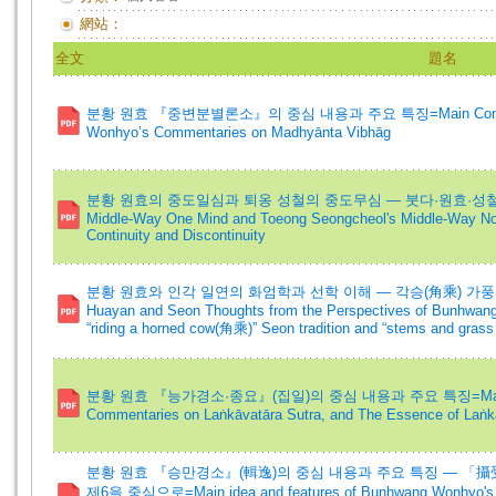
網站：
全文
題名
분황 원효 『중변분별론소』의 중심 내용과 주요 특징=Main Contents a
Wonhyo’s Commentaries on Madhyānta Vibhāg
분황 원효의 중도일심과 퇴옹 성철의 중도무심 ― 붓다·원효·성철의 연
Middle-Way One Mind and Toeong Seongcheol's Middle-Way N
Continuity and Discontinuity
분황 원효와 인각 일연의 화엄학과 선학 이해 ― 각승(角乘) 가풍과 
Huayan and Seon Thoughts from the Perspectives of Bunhwan
“riding a horned cow(角乘)” Seon tradition and “stems and grass
분황 원효 『능가경소·종요』(집일)의 중심 내용과 주요 특징=Main idea a
Commentaries on Laṅkāvatāra Sutra, and The Essence of Laṅkā
분황 원효 『승만경소』(輯逸)의 중심 내용과 주요 특징 ― 「
제6을 중심으로=Main idea and features of Bunhwang Wonhyo's 