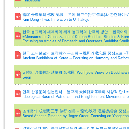
Philosophy
雷虛 金東華의 佛敎 認識 -- 우이 하쿠주(宇井伯壽)와 관련하여=A Study o
Kim Dong - hwa: In relation to Ui Hakuju
한국 불교학의 세계화와 세계 불교학의 한국화 방안 -- 한국어와
=Measures for Globalization of Korean Buddhist Studies & Korea
Focusing on Articles of Domestic and Overseas Buddhist Studi
한국 고대불교의 토착화와 구심화 -- 融和와 敎化를 중심으로 =The Naturali
Ancient Buddhism of Korea -- Focusing on Harmony and Reform
元曉의 念佛觀과 淸華의 念佛禪=Wonhyo’s Views on Buddha-anusmŗt
Seon
만해 한용운의 일본인식 -- 불교계 愛國啓蒙運動의 사상적 단초=Manhae Han
Ideological Base of Patriotism and Enlightenment Movements 
조계종의 戒定慧 三學 修行 전통 -- 龍城·映湖·漢巖·慈雲을 중심으로=Traditi
Based Ascetic Practice by Jogye Order: Focusing on Yongseo
일제강점기 재일 불교유학생들의 귀국 이후 동향 -- 불교연구자를 중심으로 =A