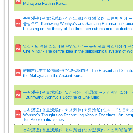
Mahāyāna Faith in Korea
분황(芬皇) 원효(元曉)와 삼장(三藏) 진체(眞諦)의 섭론학 이해 ―
중심으로=Bunhwang Wonhyo’s and Samjang Paramartha’s unders
Focusing on the theory of the three non-natures and the doctrin
일심지원 혹은 일심이란 무엇인가? ― 분황 원효 깨침사상의 구심과 원심=Wha
One Mind? - The central idea in the philosophical system of W
韓國古代中世起信學研究的現狀與內容=The Present and Situation of the
the Mahayana in the Ancient Korea
분황(芬皇) 원효(元曉)의 일심사상(一心思想) -- 기신학의 일심(
=Bunhwang Wonhyo’s Doctrine of One Mind
분황(芬皇) 원효(元曉)의 화쟁(和諍) 회통(會通) 인식 --『십문화
Wonhyo’s Thoughts on Reconciling Various Doctrines : An Inter
Ten Problematic Issues
분황(芬皇) 원효(元曉)와 현수(賢首) 법장(法藏)의 기신학(起信學)