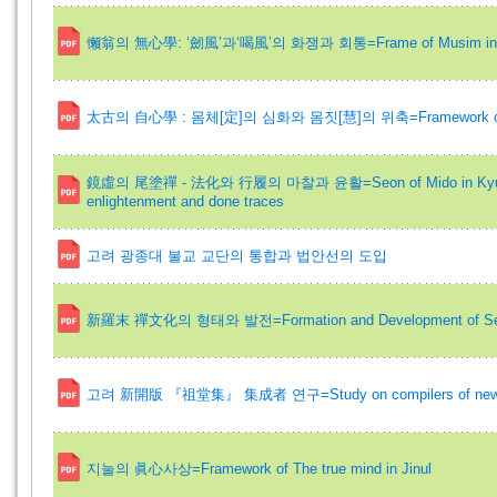
懶翁의 無心學: ‘劒風’과‘喝風’의 화쟁과 회통=Frame of Musim in 
太古의 自心學 : 몸체[定]의 심화와 몸짓[慧]의 위축=Framework of Jasim
鏡虛의 尾塗禪 - 法化와 行履의 마찰과 윤활=Seon of Mido in Kyunghuh: fr
enlightenment and done traces
고려 광종대 불교 교단의 통합과 법안선의 도입
新羅末 禪文化의 형태와 발전=Formation and Development of Seon-Cult
고려 新開版 『祖堂集』 集成者 연구=Study on compilers of new wood
지눌의 眞心사상=Framework of The true mind in Jinul