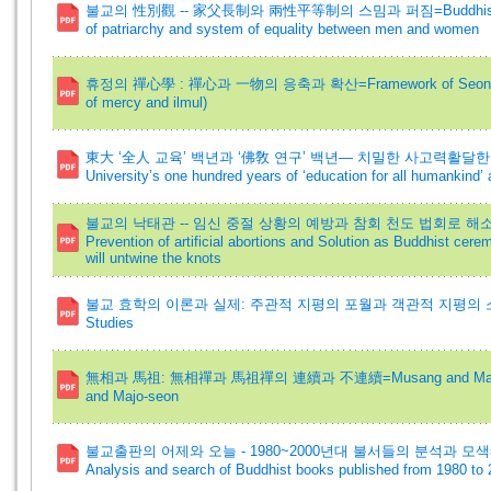
불교의 性別觀 -- 家父長制와 兩性平等制의 스밈과 퍼짐=Buddhist View of 
of patriarchy and system of equality between men and women
휴정의 禪心學 : 禪心과 一物의 응축과 확산=Framework of Seonsim in H
of mercy and ilmul)
東大 ‘全人 교육’ 백년과 ‘佛敎 연구’ 백년― 치밀한 사고력활달한
University’s one hundred years of ‘education for all humankind’ 
불교의 낙태관 -- 임신 중절 상황의 예방과 참회 천도 법회로 해소=Buddhist
Prevention of artificial abortions and Solution as Buddhist cer
will untwine the knots
불교 효학의 이론과 실제: 주관적 지평의 포월과 객관적 지평의 소내=Theory
Studies
無相과 馬祖: 無相禪과 馬祖禪의 連續과 不連續=Musang and Majo: Conti
and Majo-seon
불교출판의 어제와 오늘 - 1980~2000년대 불서들의 분석과 모색=Buddhist 
Analysis and search of Buddhist books published from 1980 to