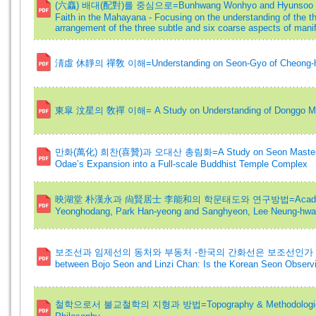
(六麤) 배대(配對)를 중심으로=Bunhwang Wonhyo and Hyunsoo Bupjan
Faith in the Mahayana - Focusing on the understanding of the th
arrangement of the three subtle and six coarse aspects of mani
淸虛 休靜의 禪敎 이해=Understanding on Seon-Gyo of Cheong-h
東皐 汶星의 敎禪 이해= A Study on Understanding of Donggo Mu
만화(萬化) 희찬(喜贊)과 오대산 총림화=A Study on Seon Master Manh
Odae’s Expansion into a Full-scale Buddhist Temple Complex
映湖堂 朴漢永과 尙賢居士 李能和의 학문태도와 연구방법=Academic Attit
Yeonghodang, Park Han-yeong and Sanghyeon, Lee Neung-hwa
보조선과 임제선의 동처와 부동처 -한국의 간화선은 보조선인가 임제선인가
between Bojo Seon and Linzi Chan: Is the Korean Seon Observ
철학으로서 불교철학의 지형과 방법=Topography & Methodologies of Bu