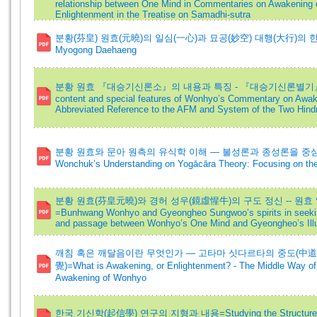
relationship between One Mind in Commentaries on Awakening 
Enlightenment in the Treatise on Samadhi-sutra
분황(芬皇) 원효(元曉)의 일심(一心)과 묘공(妙空) 대행(大行)의 한마음=O
Myogong Daehaeng
분황 원효 『대승기신론소』의 내용과 특징 - 『대승기신론별기
content and special features of Wonhyo’s Commentary on Awak
Abbreviated Reference to the AFM and System of the Two Hind
분황 원효와 문아 원측의 유식학 이해 ― 불성론과 종성론을 중심으로=B
Wonchuk’s Understanding on Yogācāra Theory: Focusing on th
분황 원효(芬皇元曉)와 경허 성우(鏡虛惺牛)의 구도 정신 -- 원효
=Bunhwang Wonhyo and Gyeongheo Sungwoo’s spirits in seekin
and passage between Wonhyo’s One Mind and Gyeongheo’s Ill
깨침 혹은 깨달음이란 무엇인가 ― 고타마 싯다르타의 중도(中道) 
覺)=What is Awakening, or Enlightenment? - The Middle Way 
Awakening of Wonhyo
한국 기신학(起信學) 연구의 지형과 내용=Studying the Structure and Det