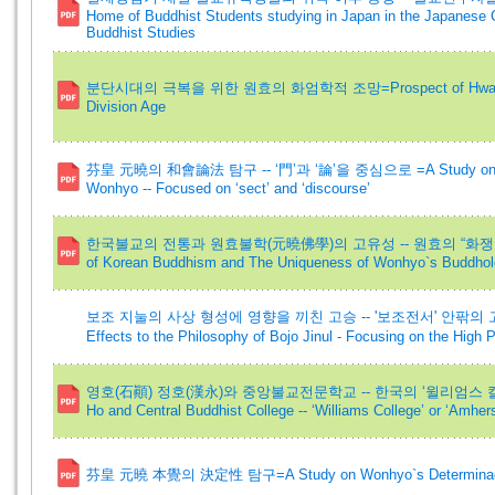
Home of Buddhist Students studying in Japan in the Japanese Co
Buddhist Studies
분단시대의 극복을 위한 원효의 화엄학적 조망=Prospect of Hwaeom Sc
Division Age
芬皇 元曉의 和會論法 탐구 -- ‘門’과 ‘論’을 중심으로 =A Study on the Di
Wonhyo -- Focused on ‘sect’ and ‘discourse’
한국불교의 전통과 원효불학(元曉佛學)의 고유성 -- 원효의 “화쟁회통(
of Korean Buddhism and The Uniqueness of Wonhyo`s Buddholo
보조 지눌의 사상 형성에 영향을 끼친 고승 -- '보조전서' 안팎의 고승들을
Effects to the Philosophy of Bojo Jinul - Focusing on the Hig
영호(石顚) 정호(漢永)와 중앙불교전문학교 -- 한국의 ‘윌리엄스 칼리지
Ho and Central Buddhist College -- ‘Williams College’ or ‘Amher
芬皇 元曉 本覺의 決定性 탐구=A Study on Wonhyo`s Determinacy of