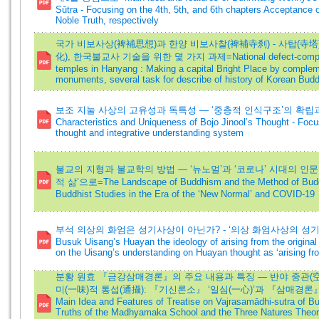
Sūtra - Focusing on the 4th, 5th, and 6th chapters Acceptance
Noble Truth, respectively
국가 비보사상(裨補思想)과 한양 비보사찰(裨補寺刹) - 사탑(寺塔
化), 한국불교사 기술을 위한 몇 가지 과제=National defect-complement
temples in Hanyang : Making a capital Bright Place by comple
monuments, several task for describe of history of Korean Bud
보조 지눌 사상의 고유성과 독특성 ― ‘중층적 인식구조’의 확립과
Characteristics and Uniqueness of Bojo Jinool’s Thought - Focu
thought and integrative understanding system
불교의 지형과 불교학의 방법 ― ‘뉴노멀’과 ‘코로나’ 시대의 인문
적 삶’으로=The Landscape of Buddhism and the Method of Buddhi
Buddhist Studies in the Era of the ‘New Normal’ and COVID-19
부석 의상의 화엄은 성기사상이 아닌가? - ‘의상 화엄사상의 성기적
Busuk Uisang’s Huayan the ideology of arising from the original 
on the Uisang’s understanding on Huayan thought as ‘arising from
분황 원효 『금강삼매경론』의 주요 내용과 특징 ― 반야 중관(空
미(一味)적 통섭(通攝): 『기신론소』 ‘일심(一心)’과 『삼매경론
Main Idea and Features of Treatise on Vajrasamādhi-sutra of 
Truths of the Madhyamaka School and the Three Natures Theor