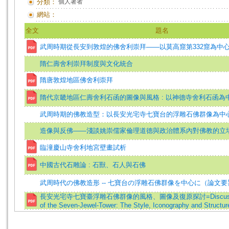
分類：
個人著者
網站：
全文
題名
武周時期從長安到敦煌的佛舍利崇拜——以莫高窟第332窟為中
隋仁壽舍利崇拜制度與文化統合
隋唐敦煌地區佛舍利崇拜
隋代京畿地區仁壽舍利石函的圖像與風格 : 以神德寺舍利石函為
武周時期的佛教造型：以長安光宅寺七寶台的浮雕石佛群像為中
造像與反佛——淺談姚崇儒家倫理道德與政治體系內對佛教的立
臨潼慶山寺舍利地宮壁畫試析
中國古代石雕論 : 石獸、石人與石佛
武周時代の佛教造形 -- 七寶台の浮雕石佛群像を中心に（論文要
長安光宅寺七寶臺浮雕石佛群像的風格、圖像及復原探討=Discussion on
of the Seven-Jewel-Tower: The Style, Iconography and Structur