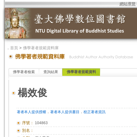
網站導覽
．
首頁
>
佛學著者規範資料庫
佛學著者檢索
查詢結果
佛學著者規範資料
楊效俊
．
．
著者本人提供授權
著者本人提供書目
校正著者資訊
序號：
104863
別名：