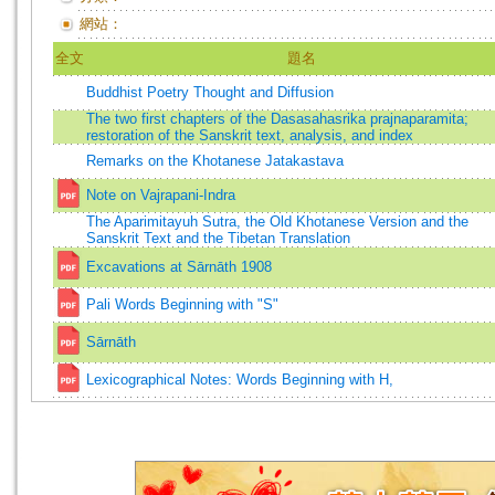
網站：
全文
題名
Buddhist Poetry Thought and Diffusion
The two first chapters of the Dasasahasrika prajnaparamita;
restoration of the Sanskrit text, analysis, and index
Remarks on the Khotanese Jatakastava
Note on Vajrapani-Indra
The Aparimitayuh Sutra, the Old Khotanese Version and the
Sanskrit Text and the Tibetan Translation
Excavations at Sārnāth 1908
Pali Words Beginning with "S"
Sārnāth
Lexicographical Notes: Words Beginning with H,