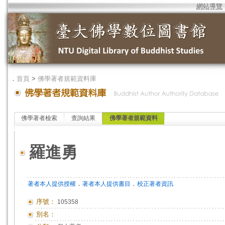
網站導覽
．
首頁
>
佛學著者規範資料庫
佛學著者檢索
查詢結果
佛學著者規範資料
羅進勇
．
．
著者本人提供授權
著者本人提供書目
校正著者資訊
序號：
105358
別名：