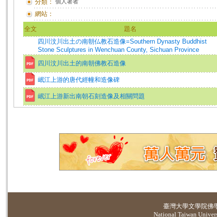
分類：
個人著者
網站：
全文
題名
四川汶川出土の南朝仏教石造像=Southern Dynasty Buddhist
Stone Sculptures in Wenchuan County, Sichuan Province
四川汶川出土的南朝佛教石造像
岷江上游的唐代經幢和造像碑
岷江上游新出南朝石刻造像及相關問題
臺灣大學
文學院佛
National Taiwan Universi