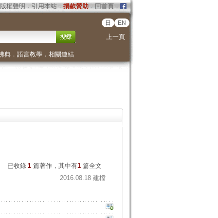
版權聲明
．
引用本站
．
捐款贊助
．
回首頁
．
日
EN
上一頁
佛典
．
語言教學
．
相關連結
已收錄
1
篇著作，其中有
1
篇全文
2016.08.18 建檔