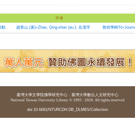
作者
活動
趙青山 (著)=Zhao, Qing-shan (au.)
;
岳漢萍
敦煌學輯刊=Journal 
臺灣大學
文學院佛學研究中心
．
臺灣大學數位人文研究中心
National Taiwan University Library © 1995 - 2026. All rights reserved
doi:10.6681/NTURCDH.DB_DLMBS/Collection