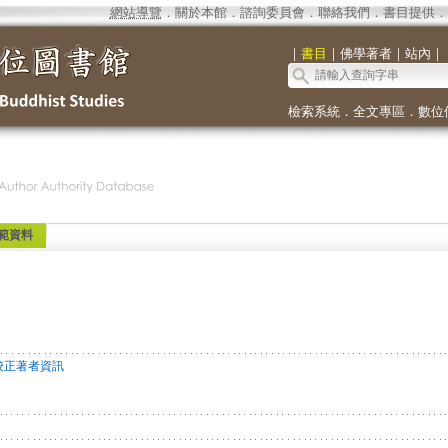
網站導覽
．
關於本館
．
諮詢委員會
．
聯絡我們
．
書目提供
．
｜
書目
｜
佛學著者
｜
站內
｜
檢索系統
．
全文專區
．
數位
範資料
校正著者資訊