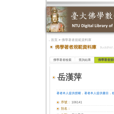
．
首頁
>
佛學著者規範資料庫
佛學著者檢索
查詢結果
佛學著者規
岳漢萍
．
．
著者本人提供授權
著者本人提供書目
序號：
106141
別名：