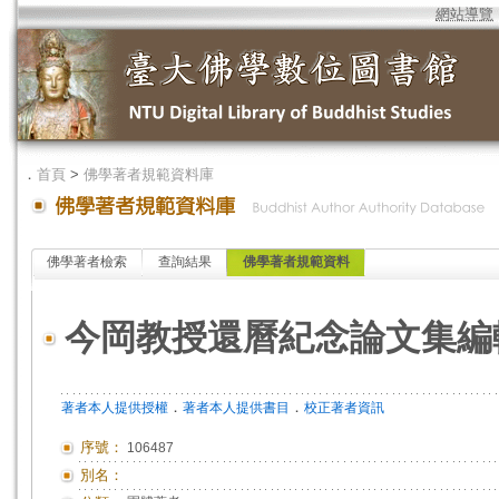
網站導覽
．
首頁
>
佛學著者規範資料庫
佛學著者檢索
查詢結果
佛學著者規範資料
今岡教授還曆紀念論文集編
．
．
著者本人提供授權
著者本人提供書目
校正著者資訊
序號：
106487
別名：