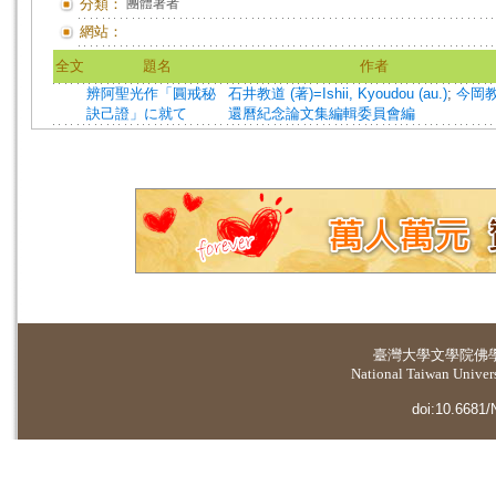
分類：
團體著者
網站：
全文
題名
作者
辨阿聖光作「圓戒秘
石井教道 (著)=Ishii, Kyoudou (au.)
;
今岡
訣己證」に就て
還曆紀念論文集編輯委員會編
臺灣大學
文學院佛
National Taiwan Universi
doi:10.6681