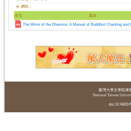
網站：
全文
題名
The Mirror of the Dhamma: A Manual of Buddhist Chanting and 
臺灣大學
文學院佛
National Taiwan Universi
doi:10.6681