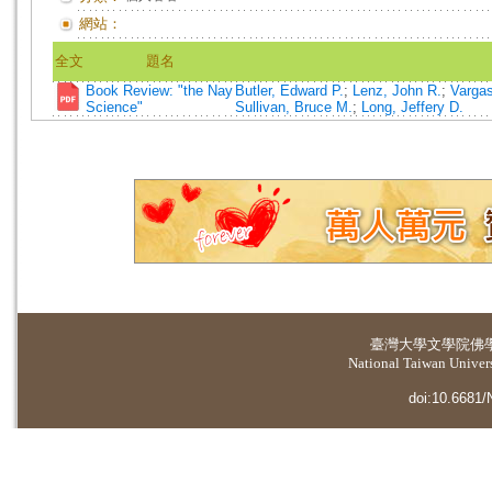
網站：
全文
題名
Book Review: "the Nay
Butler, Edward P.
;
Lenz, John R.
;
Vargas
Science"
Sullivan, Bruce M.
;
Long, Jeffery D.
臺灣大學
文學院佛
National Taiwan Universi
doi:10.6681