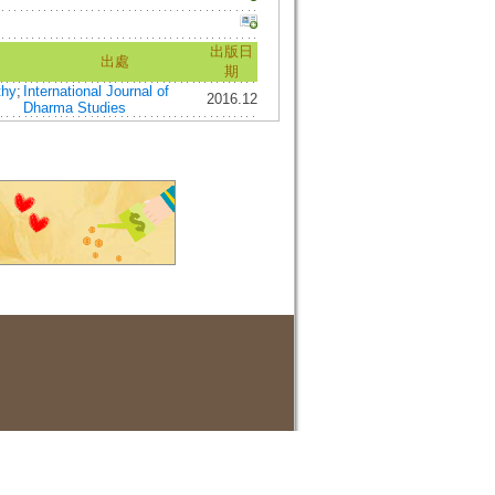
出版日
出處
期
thy
;
International Journal of
2016.12
Dharma Studies