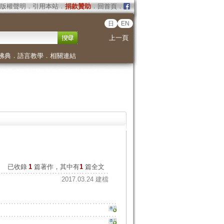
版權聲明
．
引用本站
．
捐款贊助
．
回首頁
．
日
EN
上一頁
佛典
．
語言教學
．
相關連結
已收錄
1
篇著作，其中有
1
篇全文
2017.03.24 建檔