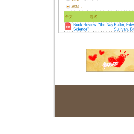
網站：
全文
題名
Book Review: "the Nay
Butler, Edw
Science"
Sullivan, B