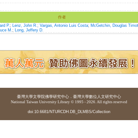
作者
ard P.
;
Lenz, John R.
;
Vargas, Antonio Luis Costa
;
McGetchin, Douglas Timo
ruce M.
;
Long, Jeffery D.
臺灣大學
文學院佛學研究中心
．
臺灣大學數位人文研究中心
National Taiwan University Library © 1995 - 2026. All rights reserved
doi:10.6681/NTURCDH.DB_DLMBS/Collection