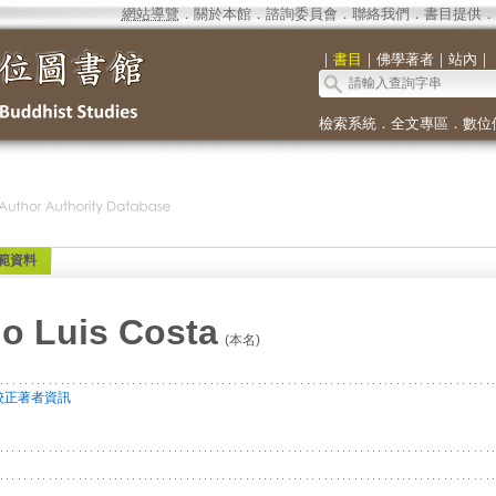
網站導覽
．
關於本館
．
諮詢委員會
．
聯絡我們
．
書目提供
．
｜
書目
｜
佛學著者
｜
站內
｜
檢索系統
．
全文專區
．
數位
範資料
io Luis Costa
(本名)
校正著者資訊