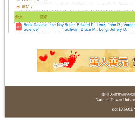
網站：
全文
題名
Book Review: "the Nay
Butler, Edward P.
;
Lenz, John R.
;
Vargas
Science"
Sullivan, Bruce M.
;
Long, Jeffery D.
臺灣大學
文學院佛
National Taiwan Universi
doi:10.6681