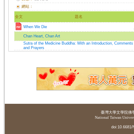
網站：
全文
題名
When We Die
Chan Heart, Chan Art
Sutra of the Medicine Buddha: With an Introduction, Comments
and Prayers
臺灣大學
文學院佛
National Taiwan Universi
doi:10.6681