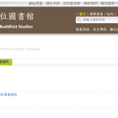
網站導覽
．
關於本館
．
諮詢委員會
．
聯絡我們
．
書目提供
．
｜
書目
｜
佛學著者
｜
站內
｜
檢索系統
．
全文專區
．
數位
範資料
校正著者資訊