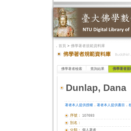
．
首頁
>
佛學著者規範資料庫
佛學著者檢索
查詢結果
佛學著者規
Dunlap, Dana
．
．
著者本人提供授權
著者本人提供書目
序號：
107693
別名：
分類：
個人著者