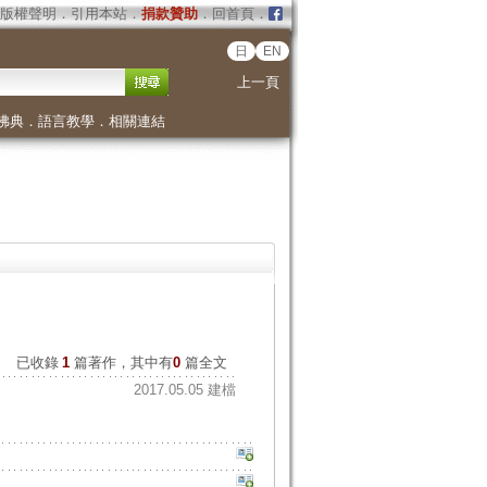
版權聲明
．
引用本站
．
捐款贊助
．
回首頁
．
日
EN
上一頁
佛典
．
語言教學
．
相關連結
已收錄
1
篇著作，其中有
0
篇全文
2017.05.05 建檔