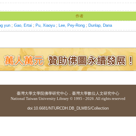
作者
ng yun
;
Gao, Ertai
;
Pu, Xiaoyu
;
Lee, Pey-Rong
;
Dunlap, Dana
臺灣大學
文學院佛學研究中心
．
臺灣大學數位人文研究中心
National Taiwan University Library © 1995 - 2026. All rights reserved
doi:10.6681/NTURCDH.DB_DLMBS/Collection