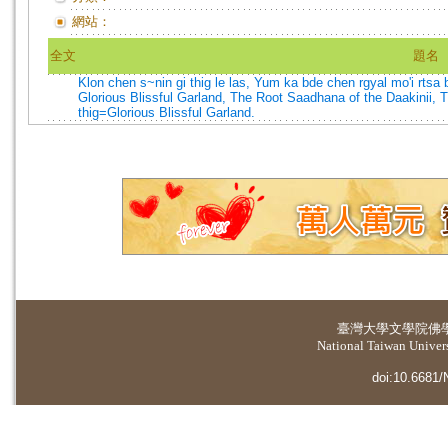
網站：
全文
題名
Klon chen s~nin gi thig le las, Yum ka bde chen rgyal mo'i rtsa
Glorious Blissful Garland, The Root Saadhana of the Daakinii,
thig=Glorious Blissful Garland.
臺灣大學
文學院佛
National Taiwan Universi
doi:10.6681