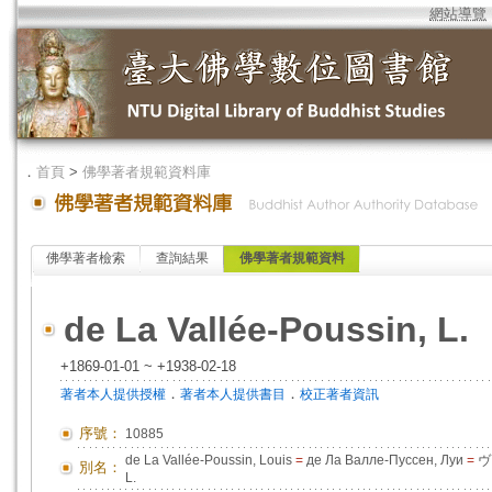
網站導覽
．
首頁
>
佛學著者規範資料庫
佛學著者檢索
查詢結果
佛學著者規範資料
de La Vallée-Poussin, L.
+1869-01-01 ~ +1938-02-18
．
．
著者本人提供授權
著者本人提供書目
校正著者資訊
序號：
10885
de La Vallée-Poussin, Louis
=
де Ла Валле-Пуссен, Луи
=
ヴ
別名：
L.