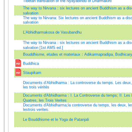
Tibetan translation of the Nyayabindu of Dharmakirti
The way to Nirvana：six lectures on ancient Buddhism as a disc
salvation
The way to Nirvana: Six lectures on ancient Buddhism as a disc
salvation
L’Abhidharmakosa de Vasubandhu
The way to Nirvana：six lectures on ancient Buddhism as a disc
salvation [1st AMS ed.]
Bouddhisme, etudes et materiaux：Adikarmapradipa, Bodhicary
Buddhica
Staupikam
Documents d’Abhidharma : La controverse du temps. Les deux, 
les trois vérités
Documents d'Abhidharma：I. La Controverse du temps; II. Les 
Quatres, les Trois Verites
Documents d'Abhidharma;la controverse du temps, les deux, les
lestrois verites.
Le Bouddhisme et le Yoga de Patanjali