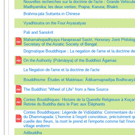
Nouvelles recherches sur la doctrine de l'acte：Grande Vehicul
Madhyamika; les deux verites; Prajna; Karuna; Bhakti.
Brahma-jala Suttanta in Chinese
Vyadhisutra on the Four Aryasatyas
Pali and Sanskrit
Mahamahopadhyaya Haraprasad Sastri, Honorary Joint Philolog
Secretary of the Asiatic Society of Bengal.
Dogmatique Bouddhique：La negation de l'ame et la doctrine de 
On the Authority (Prāmāṇya) of the Buddhist Āgamas
La Negation de l'ame et la doctrine de l'acte
Bouddhisme: Études et Matériaux: Ādikarmapradīpa Bodhicaryāvat
The Buddhist "Wheel of Life" from a New Source
Contes Bouddhiques: Histoire de la Querelle Religieuse à Koça
Retirée du Buddha dans le Parc aux Éléphants
Contes Bouddhiques: Légende de Viḍûḍabha: Commentaire du v
du Dhammapada: L'homme à l'esprit convoiteux, précisément qu
cueille des fleurs, la mort le prend et l'emporte comme fait l'ino
village endormi
Adibuddha