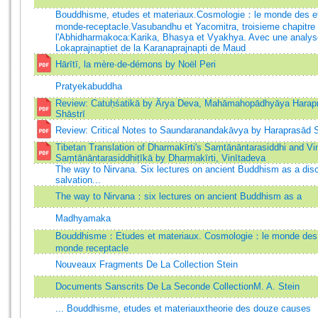
Bouddhisme, etudes et materiaux.Cosmologie：le monde des etr
monde-receptacle.Vasubandhu et Yacomitra, troisieme chapitre
l'Abhidharmakoca:Karika, Bhasya et Vyakhya. Avec une analys
Lokaprajnaptiet de la Karanaprajnapti de Maud
Hārītī, la mère·de-démons by Noël Peri
Pratyekabuddha
Review: Catuḥśatikā by Ārya Deva, Mahāmahopādhyāya Harap
Shāstrī
Review: Critical Notes to Saundaranandakāvya by Haraprasād S
Tibetan Translation of Dharmakīrti's Saṃtānāntarasiddhi and Vi
Saṃtānāntarasiddhiṭīkā by Dharmakīrti, Vinītadeva
The way to Nirvana. Six lectures on ancient Buddhism as a disc
salvation...
The way to Nirvana：six lectures on ancient Buddhism as a
Madhyamaka
Bouddhisme：Etudes et materiaux. Cosmologie：le monde des e
monde receptacle
Nouveaux Fragments De La Collection Stein
Documents Sanscrits De La Seconde CollectionM. A. Stein
... Bouddhisme, etudes et materiauxtheorie des douze causes