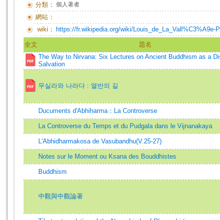
分類：
個人著者
網站：
wiki：
https://fr.wikipedia.org/wiki/Louis_de_La_Vall%C3%A9e-
全文
題名
The Way to Nirvana: Six Lectures on Ancient Buddhism as a Dis
Salvation
무실라와 나라다 : 열반의 길
Ducuments d'Abhiharma：La Controverse
La Controverse du Temps et du Pudgala dans le Vijnanakaya
L'Abhidharmakosa de Vasubandhu(V.25-27)
Notes sur le Moment ou Ksana des Bouddhistes
Buddhism
中觀與中觀論著