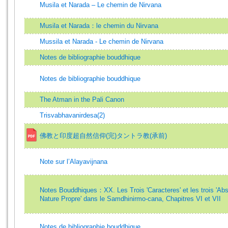
Musila et Narada – Le chemin de Nirvana
Musila et Narada：le chemin du Nirvana
Mussila et Narada - Le chemin de Nirvana
Notes de bibliographie bouddhique
Notes de bibliographie bouddhique
The Atman in the Pali Canon
Trisvabhavanirdesa(2)
佛教と印度超自然信仰(完)タントラ教(承前)
Note sur l’Alayavijnana
Notes Bouddhiques：XX. Les Trois 'Caracteres' et les trois 'Ab
Nature Propre' dans le Samdhinirmo-cana, Chapitres VI et VII
Notes de bibliographie bouddhique