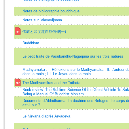
Notes de bibliographie bouddhique
Notes sur l'alayavijnana
佛教と印度超自然信仰(一)
Buddhism
Le petit traité de Vasubandhu-Nagarjuna sur les trois natures
Madhyamaka : I. Réflexions sur le Madhyamaka ; II. L’auteur d
dans la main ; III. Le Joyau dans la main
The Madhyamikas and the Tathata
Book review: The Sublime Science Of the Great Vehicle To Salv
Being a Manual Of Buddhist Monism
Documents d’Abhidharma. La doctrine des Refuges. Le corps de
est-il pur ?
Le Nirvana d’après Aryadeva