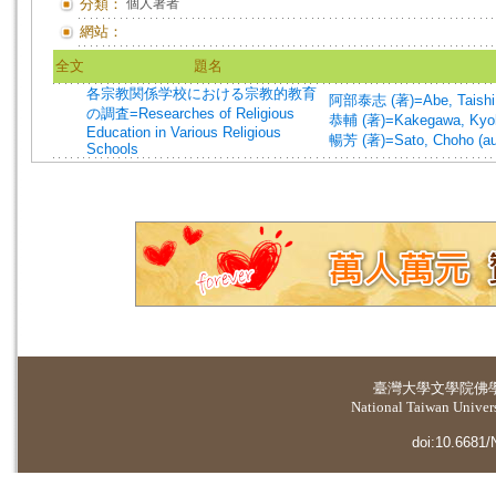
分類：
個人著者
網站：
全文
題名
各宗教関係学校における宗教的教育
阿部泰志 (著)=Abe, Taishi 
の調査=Researches of Religious
恭輔 (著)=Kakegawa, Kyoh
Education in Various Religious
暢芳 (著)=Sato, Choho (au
Schools
臺灣大學
文學院佛
National Taiwan Universi
doi:10.6681