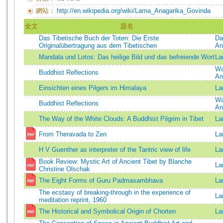
網站：
http://en.wikipedia.org/wiki/Lama_Anagarika_Govinda
全文
題名
Das Tibetische Buch der Toten: Die Erste
Da
Originalübertragung aus dem Tibetischen
An
Mandala und Lotos: Das heilige Bild und das befreiende Wort
La
Wa
Buddhist Reflections
An
Einsichten eines Pilgers im Himalaya
La
Wa
Buddhist Reflections
An
The Way of the White Clouds: A Buddhist Pilgrim in Tibet
La
From Theravada to Zen
La
H V Guenther as interpreter of the Tantric view of life
La
Book Review: Mystic Art of Ancient Tibet by Blanche
La
Christine Olschak
The Eight Forms of Guru Padmasambhava
La
The ecstasy of breaking-through in the experience of
La
meditation reprint, 1960
The Historical and Symbolical Origin of Chorten
La