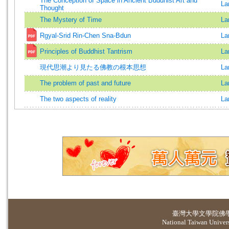
The Conception of Space in Ancient Buddhist Art and
La
Thought
The Mystery of Time
La
Rgyal-Srid Rin-Chen Sna-Bdun
La
Principles of Buddhist Tantrism
La
現代思潮より見たる佛教の根本思想
La
The problem of past and future
La
The two aspects of reality
La
臺灣大學
文學院佛
National Taiwan Universi