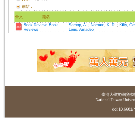
網站：
全文
題名
Book Review: Book
Saroop, A.
;
Norman, K. R.
;
Kilty, G
Reviews
Leris, Amadeo
臺灣大學
文學院佛
National Taiwan Universi
doi:10.6681