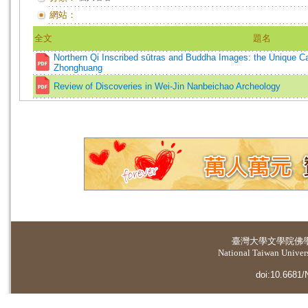
網站：
全文
題名
Northern Qi Inscribed sūtras and Buddha Images: the Unique Ca
Zhonghuang
Review of Discoveries in Wei-Jin Nanbeichao Archeology
臺灣大學
文學院佛
National Taiwan Universi
doi:10.6681