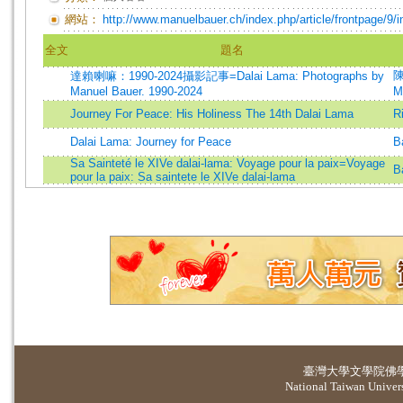
網站：
http://www.manuelbauer.ch/index.php/article/frontpage/9/
全文
題名
陳
達賴喇嘛：1990-2024攝影記事=Dalai Lama: Photographs by
Manuel Bauer. 1990-2024
M
Journey For Peace: His Holiness The 14th Dalai Lama
R
Dalai Lama: Journey for Peace
B
Sa Sainteté le XIVe dalai-lama: Voyage pour la paix=Voyage
B
pour la paix: Sa saintete le XIVe dalai-lama
臺灣大學
文學院佛
National Taiwan Universi