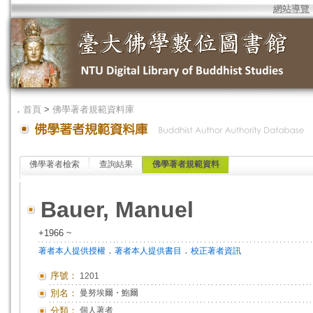
網站導覽
．
首頁
>
佛學著者規範資料庫
佛學著者檢索
查詢結果
佛學著者規範資料
Bauer, Manuel
+1966 ~
．
．
著者本人提供授權
著者本人提供書目
校正著者資訊
序號：
1201
別名：
曼努埃爾・鮑爾
分類：
個人著者