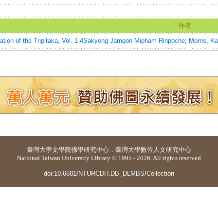
作者
on of the Tripitaka, Vol. 1-4
Sakyong Jamgon Mipham Rinpoche
;
Morris, Ka
臺灣大學
文學院佛學研究中心
．
臺灣大學數位人文研究中心
National Taiwan University Library © 1995 - 2026. All rights reserved
doi:10.6681/NTURCDH.DB_DLMBS/Collection