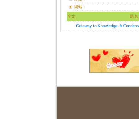
網站：
全文
題名
Gateway to Knowledge: A Condensati