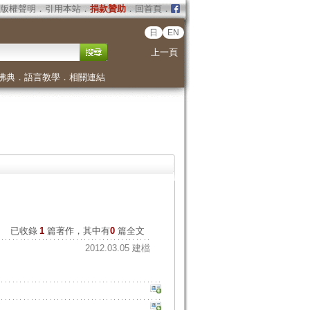
版權聲明
．
引用本站
．
捐款贊助
．
回首頁
．
日
EN
上一頁
佛典
．
語言教學
．
相關連結
已收錄
1
篇著作，其中有
0
篇全文
2012.03.05 建檔