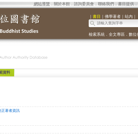
網站導覽
．
關於本館
．
諮詢委員會
．
聯絡我們
．
書目提供
．
｜
書目
｜
佛學著者
｜
站內
｜
檢索系統
．
全文專區
．
數位
範資料
校正著者資訊