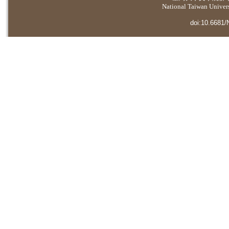
National Taiwan Universi
doi:10.6681