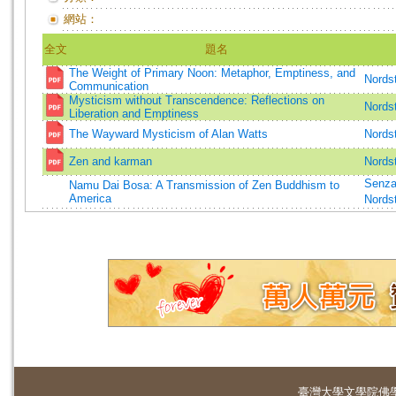
網站：
全文
題名
The Weight of Primary Noon: Metaphor, Emptiness, and
Nords
Communication
Mysticism without Transcendence: Reflections on
Nords
Liberation and Emptiness
The Wayward Mysticism of Alan Watts
Nords
Zen and karman
Nords
Senza
Namu Dai Bosa: A Transmission of Zen Buddhism to
America
Nords
臺灣大學
文學院佛