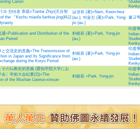
Chosŏng Canon
Studi
Kenky
태종 章疏=Tiantai Zhiyi(天台智
남권희 (著)=Nam, Kwon-heui
 of the 『Kezhu miaofa lianhua jing(科註
불교학
(au.)
;
박용진 (著)=Park, Yong-
ynasty
jin (au.)
印度學佛
tion and Distribution of the
朴鎔辰 (著)=Park, Yong-jin
Indian
uan Period
(au.)
Studi
Kenky
印度學佛
的意義=The Transmission of
朴鎔辰 (著)=Park, Yong-jin
Indian
hon in Japan and Its Significance from
(au.)
Studi
Exchange during the Koryo Period
Kenky
その仏教史的意義 (愛知学院大学にお
印度學佛
学術大会紀要(2))=The
Indian
朴鎔辰 =Park, Yong-jin
Studi
ion of the Wushan Lianruo-xinxue-
Kenky