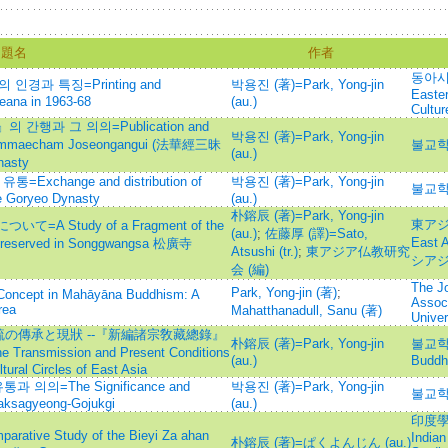
題名
作者
동아시아
인경과 특징=Printing and
박용진 (著)=Park, Yong-jin
Easte
reana in 1963-68
(au.)
Cultur
과 그 의의=Publication and
박용진 (著)=Park, Yong-jin
gsammaecham Joseongangui (法華經三昧
불교학
(au.)
nasty
change and distribution of
박용진 (著)=Park, Yong-jin
불교학
he Goryeo Dynasty
(au.)
朴鎔辰 (著)=Park, Yong-jin
東アジア
Study of a Fragment of the
(au.)
;
佐藤厚 (譯)=Sato,
East 
reserved in Songgwangsa 松廣寺
Atsushi (tr.)
;
東アジア仏教研究
シアジ
会 (編)
The Jo
Park, Yong-jin (著)
;
 Concept in Mahāyāna Buddhism: A
Associ
rea
Mahatthanadull, Sanu (著)
Univer
の傳承と現狀 --『新編諸宗敎藏總錄』
朴鎔辰 (著)=Park, Yong-jin
불교학연
ission and Present Conditions
(au.)
Buddhi
ural Circles of East Asia
의=The Significance and
박용진 (著)=Park, Yong-jin
불교학
 Yaksagyeong-Gojukgi
(au.)
印度學佛
e Study of the Bieyi Za ahan
Indian
朴鎔辰 (著)=ぱくよんじん (au.)