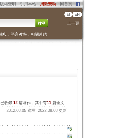
版權聲明
．
引用本站
．
捐款贊助
．
回首頁
．
日
EN
上一頁
佛典
．
語言教學
．
相關連結
已收錄
12
篇著作，其中有
11
篇全文
2012.03.05 建檔, 2022.08.08 更新