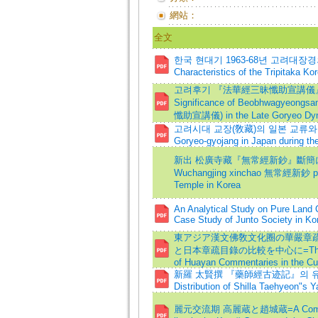
網站：
全文
한국 현대기 1963-68년 고려대장경의 
Characteristics of the Tripitaka Ko
고려후기 『法華經三昧懺助宣講儀』의 간행
Significance of Beobhwagyeon
懺助宣講儀) in the Late Goryeo Dy
고려시대 교장(敎藏)의 일본 교류와 유통=Ex
Goryeo-gyojang in Japan during t
新出 松廣寺藏『無常經新鈔』斷簡について=A 
Wuchangjing xinchao 無常經新鈔 p
Temple in Korea
An Analytical Study on Pure Land
Case Study of Junto Society in Ko
東アジア漢文佛敎文化圈の華嚴章疏
と日本章疏目錄の比較を中心に=The Transm
of Huayan Commentaries in the Cult
新羅 太賢撰 『藥師經古迹記』의 유통과 의
Distribution of Shilla Taehyeon"s
麗元交流期 高麗蔵と趙城蔵=A Comparativ