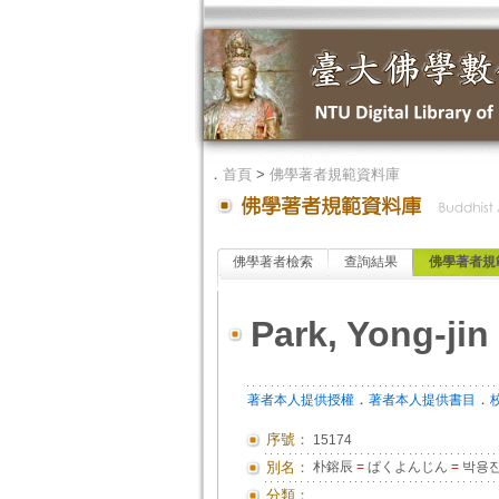
．
首頁
>
佛學著者規範資料庫
佛學著者檢索
查詢結果
佛學著者規
Park, Yong-jin
．
．
著者本人提供授權
著者本人提供書目
序號：
15174
別名：
朴鎔辰
=
ぱくよんじん
=
박용
分類：