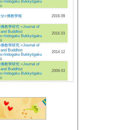
es=Indogaku Bukkyōgaku
ū
보=佛教學報
2016.09
教學研究 =Journal of
 and Buddhist
2016.03
es=Indogaku Bukkyōgaku
ū
教學研究 =Journal of
 and Buddhist
2014.12
es=Indogaku Bukkyōgaku
ū
教學研究 =Journal of
 and Buddhist
2009.03
es=Indogaku Bukkyōgaku
ū