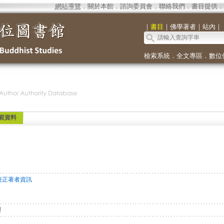
網站導覽
．
關於本館
．
諮詢委員會
．
聯絡我們
．
書目提供
．
｜
書目
｜
佛學著者
｜
站內
｜
檢索系統
．
全文專區
．
數位
範資料
校正著者資訊
진