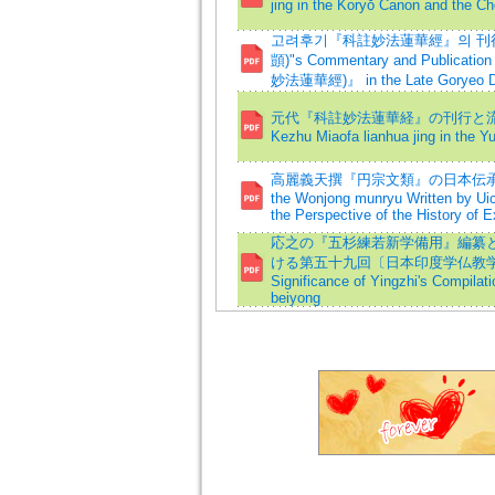
jing in the Koryŏ Canon and the 
고려후기『科註妙法蓮華經』의 刊行과 천
顗)"s Commentary and Publication
妙法蓮華經)』 in the Late Goryeo D
元代『科註妙法蓮華経』の刊行と流通=Publica
Kezhu Miaofa lianhua jing in the Y
高麗義天撰『円宗文類』の日本伝承と交流史
the Wonjong munryu Written by Uic
the Perspective of the History of 
応之の『五杉練若新学備用』編纂と
ける第五十九回〔日本印度学仏教学会〕
Significance of Yingzhi's Compilat
beiyong