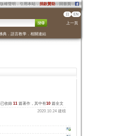
版權聲明
．
引用本站
．
捐款贊助
．
回首頁
．
日
EN
上一頁
佛典
．
語言教學
．
相關連結
已收錄
11
篇著作，其中有
10
篇全文
2020.10.24 建檔