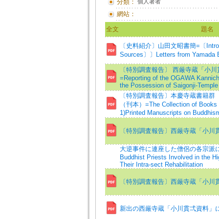
分類：
個人著者
網站：
全文
題名
〔史料紹介〕山田文昭書簡=〔Introductio
Sources〕〕Letters from Yamada Bu
〔特別調査報告〕 西厳寺蔵「小川
=Reporting of the OGAWA Kannich
the Possession of Saigonji-Temple
〔特別調査報告〕本慶寺蔵書籍群
（刊本）=The Collection of Books He
1)Printed Manuscripts on Buddhis
〔特別調査報告〕西厳寺蔵「小川
大逆事件に連座した僧侶の各宗派に
Buddhist Priests Involved in the H
Their Intra-sect Rehabilitation
〔特別調査報告〕西厳寺蔵「小川
新出の西厳寺蔵「小川貫弌資料」