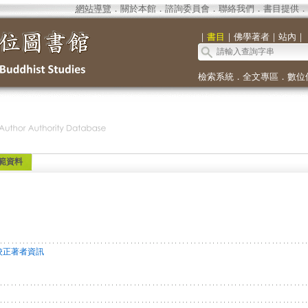
網站導覽
．
關於本館
．
諮詢委員會
．
聯絡我們
．
書目提供
．
｜
書目
｜
佛學著者
｜
站內
｜
檢索系統
．
全文專區
．
數位
範資料
校正著者資訊