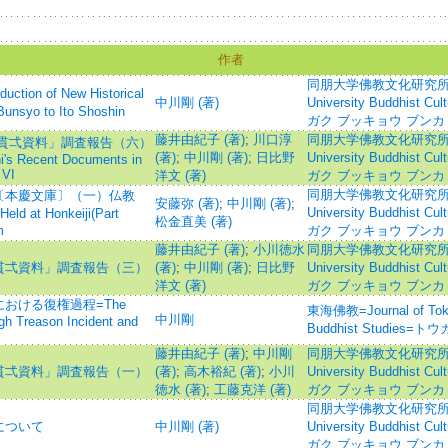
作者
同朋大学佛教文化研究所紀要=B
n of New Historical
中川剛 (著)
University Buddhist C
nsyo to Ito Shoshin
ガク ブッキョウ ブンカ
藤井由紀子 (著)
;
川口淳
同朋大学佛教文化研究所紀要=B
貫弌資料」調査報告（六）
(著)
;
中川剛 (著)
;
日比野
University Buddhist C
i's Recent Documents in
 VI
洋文 (著)
ガク ブッキョウ ブンカ
同朋大学佛教文化研究所紀要=B
〔本慶文庫〕（一）仏教
安藤弥 (著)
;
中川剛 (著)
;
University Buddhist C
ld at Honkeiji(Part
松金直美 (著)
m
ガク ブッキョウ ブンカ
藤井由紀子 (著)
;
小川徳水
同朋大学佛教文化研究所紀要=B
貫弌資料」調査報告（三）
(著)
;
中川剛 (著)
;
日比野
University Buddhist C
洋文 (著)
ガク ブッキョウ ブンカ
おける復権過程=The
東海佛教=Journal of Tokai 
中川剛
igh Treason Incident and
Buddhist Studies
藤井由紀子 (著)
;
中川剛
同朋大学佛教文化研究所紀要=B
貫弌資料」調査報告（一）
(著)
;
高木裕紀 (著)
;
小川
University Buddhist C
徳水 (著)
;
工藤克洋 (著)
ガク ブッキョウ ブンカ
同朋大学佛教文化研究所紀要=B
について
中川剛 (著)
University Buddhist C
ガク ブッキョウ ブンカ