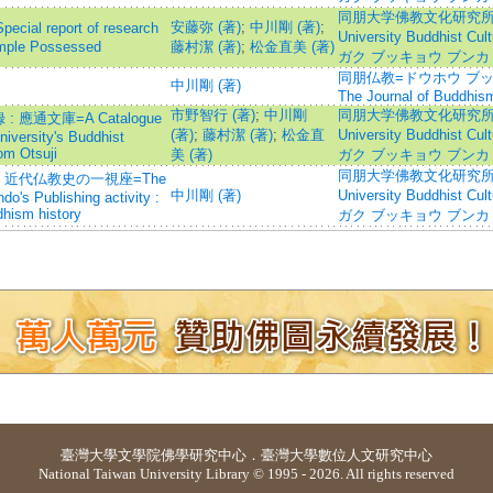
同朋大学佛教文化研究所紀要=B
安藤弥 (著)
;
中川剛 (著)
;
report of research
University Buddhist C
emple Possessed
藤村潔 (著)
;
松金直美 (著)
ガク ブッキョウ ブンカ
同朋仏教=ドウホウ ブッキョウ
中川剛 (著)
The Journal of Buddhis
市野智行 (著)
;
中川剛
同朋大学佛教文化研究所紀要=B
通文庫=A Catalogue
(著)
;
藤村潔 (著)
;
松金直
University Buddhist C
niversity's Buddhist
rom Otsuji
美 (著)
ガク ブッキョウ ブンカ
同朋大学佛教文化研究所紀要=B
 近代仏教史の一視座=The
中川剛 (著)
University Buddhist C
's Publishing activity :
hism history
ガク ブッキョウ ブンカ
臺灣大學
文學院佛學研究中心
．
臺灣大學數位人文研究中心
National Taiwan University Library © 1995 - 2026. All rights reserved