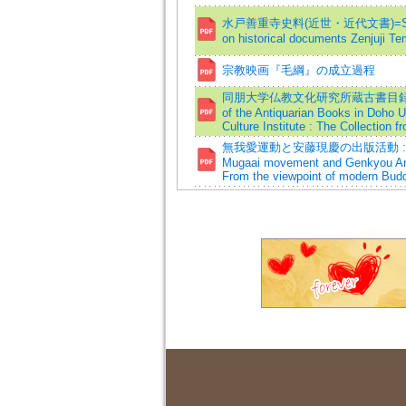
水戸善重寺史料(近世・近代文書)=Special 
on historical documents Zenjuji T
宗教映画『毛綱』の成立過程
同朋大学仏教文化研究所蔵古書目録 : 應
of the Antiquarian Books in Doho U
Culture Institute : The Collection f
無我愛運動と安藤現慶の出版活動 :
Mugaai movement and Genkyou Ando
From the viewpoint of modern Budd