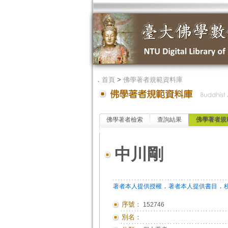
．
首頁
>
佛學著者規範資料庫
佛學著者檢索
查詢結果
佛學著者規
中川剛
．
．
著者本人提供授權
著者本人提供書目
序號：
152746
別名：