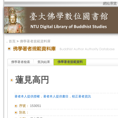
網站導覽
．
首頁
>
佛學著者規範資料庫
佛學著者檢索
查詢結果
佛學著者規範資料
蓮見高円
．
．
著者本人提供授權
著者本人提供書目
校正著者資訊
序號：
153051
別名：