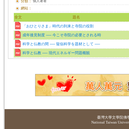
分類：
個人著者
網站：
全文
題名
「おひとりさま」時代の到来と寺院の役割
成年後見制度 ── 今こそ寺院の必要とされる時
科学と仏教の間 ── 疑似科学を題材として ──
科学と仏教 ── 現代エネルギー問題概観
臺灣大學
文學院佛
National Taiwan Universi