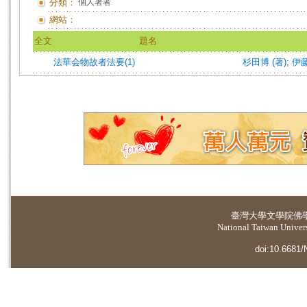
分類：
個人著者
網站：
全文
題名
法華会物故者法要(1)
杉田博 (著)
;
伊藤
臺灣大學
文學院佛
National Taiwan Universi
doi:10.6681