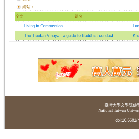
網站：
全文
題名
Living in Compassion
La
The Tibetan Vinaya : a guide to Buddhist conduct
Kh
臺灣大學
文學院佛
National Taiwan Universi
doi:10.6681