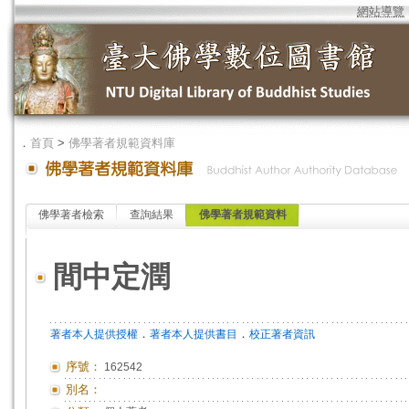
網站導覽
．
首頁
>
佛學著者規範資料庫
佛學著者檢索
查詢結果
佛學著者規範資料
間中定潤
．
．
著者本人提供授權
著者本人提供書目
校正著者資訊
序號：
162542
別名：