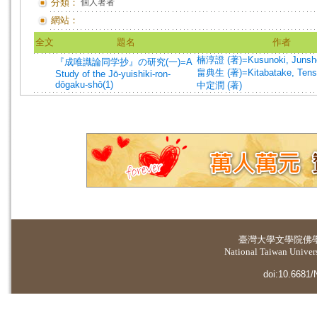
分類：
個人著者
網站：
全文
題名
作者
楠淳證 (著)=Kusunoki, Junsho
『成唯識論同学抄』の研究(一)=A
畠典生 (著)=Kitabatake, Tense
Study of the Jō-yuishiki-ron-
dōgaku-shō(1)
中定潤 (著)
臺灣大學
文學院佛
National Taiwan Universi
doi:10.6681