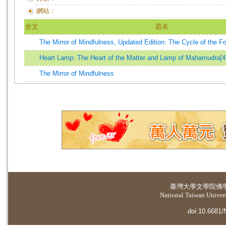
網站：
全文
題名
The Mirror of Mindfulness, Updated Edition: The Cycle of the F
Heart Lamp: The Heart of the Matter and Lamp of Mahamudra[4 
The Mirror of Mindfulness
臺灣大學
文學院佛
National Taiwan Universi
doi:10.6681